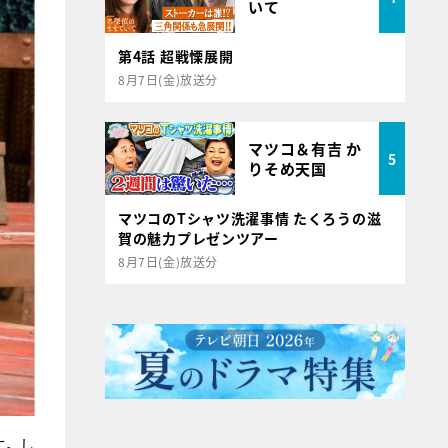
いて
第4話 超戦慄展開
8月7日(金)放送分
マツコ＆有吉 か
5
りそめ天国
マツコのTシャツ洗濯事情 たくろうの滋
賀の魅力プレゼンツアー
8月7日(金)放送分
に。し