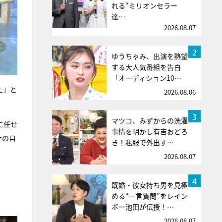
れる“ミリオンセラー
達…
2026.08.07
2
ゆうちゃみ、出演を熱望
する大人気番組を告白
「オーディション10…
た」と
2026.08.06
3
マツコ、みずからの洗濯
に任せ
事情を明かし有吉おどろ
ナの自
き！私服で外出す…
2026.08.07
4
既婚・彼女持ち男を見極
める“一言質問”をレイン
ボー池田が伝授！…
2026.08.07