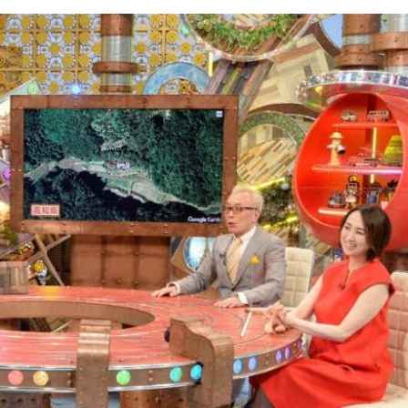
『アイ＝ラブ！げーみん
E齋藤樹愛羅＆佐々木舞
ビュー