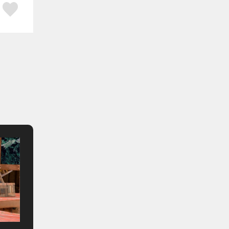
ア
はてブ
スキボタン