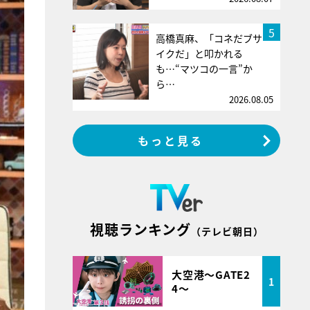
5
高橋真麻、「コネだブサ
イクだ」と叩かれる
も…“マツコの一言”か
ら…
2026.08.05
もっと見る
視聴ランキング
（テレビ朝日）
大空港～GATE2
1
4～