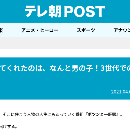
テレ
楽
アニメ・ヒーロー
スポーツ
アナウ
てくれたのは、なんと男の子！3世代で
2021.04.
。そこに住まう人物の人生にも迫っていく番組
『ポツンと一軒家』
。
届けする。