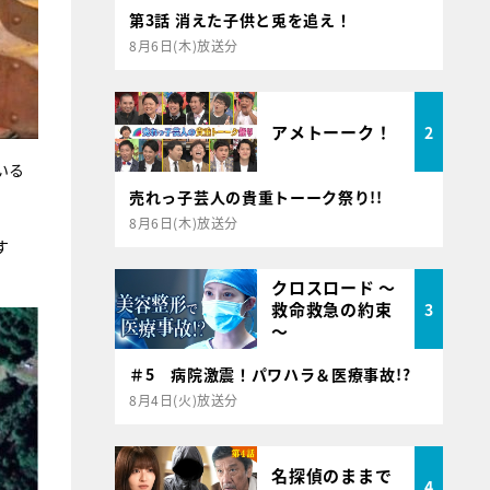
第3話 消えた子供と兎を追え！
8月6日(木)放送分
アメトーーク！
2
いる
売れっ子芸人の貴重トーーク祭り!!
8月6日(木)放送分
す
クロスロード ～
救命救急の約束
3
～
＃5 病院激震！パワハラ＆医療事故!?
8月4日(火)放送分
名探偵のままで
4