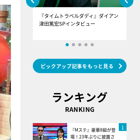
ぐ』＝LOV
『タイムトラベルダディ』ダイアン
『
香SPインタ
津田篤宏SPインタビュー
～
ピックアップ記事をもっと見る
ランキング
RANKING
1
『Mステ』豪華8組が登
場！23年ぶりに披露さ