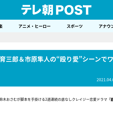
テレ
楽
アニメ・ヒーロー
スポーツ
アナウ
育三郎＆市原隼人の“殴り愛”シーンで
2021.04.
）、鈴木おさむが脚本を手掛ける2週連続の底なしクレイジー恋愛ドラマ
『