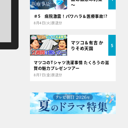
～
＃5 病院激震！パワハラ＆医療事故!?
8月4日(火)放送分
マツコ＆有吉 か
5
りそめ天国
マツコのTシャツ洗濯事情 たくろうの滋
賀の魅力プレゼンツアー
8月7日(金)放送分