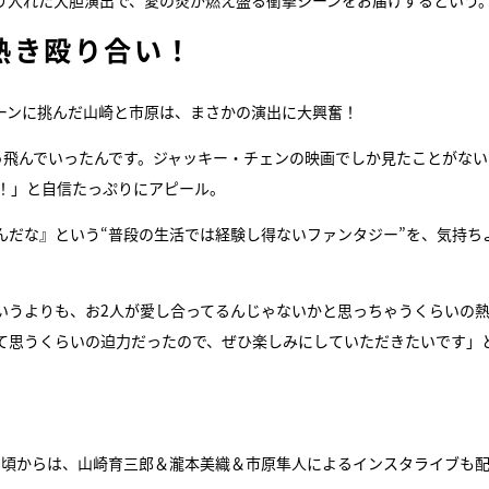
り入れた大胆演出で、愛の炎が燃え盛る衝撃シーンをお届けするという
熱き殴り合い！
ーンに挑んだ山崎と市原は、まさかの演出に大興奮！
っ飛んでいったんです。ジャッキー・チェンの映画でしか見たことがない
！」と自信たっぷりにアピール。
んだな』という“普段の生活では経験し得ないファンタジー”を、気持ち
。
いうよりも、お2人が愛し合ってるんじゃないかと思っちゃうくらいの
て思うくらいの迫力だったので、ぜひ楽しみにしていただきたいです」
30頃からは、山崎育三郎＆瀧本美織＆市原隼人によるインスタライブも