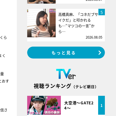
。
5
高橋真麻、「コネだブサ
イクだ」と叩かれる
も…“マツコの一言”か
ら…
2026.08.05
くら
もっと見る
よく
熱量
とおす
視聴ランキング
（テレビ朝日）
大空港～GATE2
1
4～
配信さ