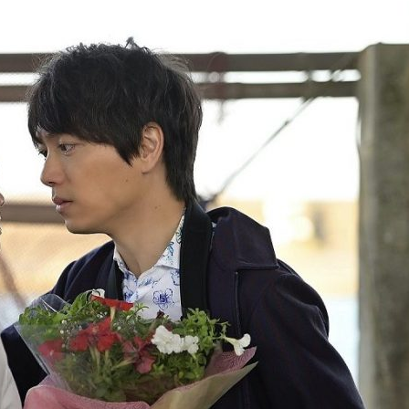
『アイ＝ラブ！げーみん
E齋藤樹愛羅＆佐々木舞
ビュー