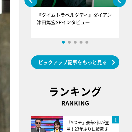
ぐ』＝LOV
『タイムトラベルダディ』ダイアン
『
香SPインタ
津田篤宏SPインタビュー
～
ピックアップ記事をもっと見る
ランキング
RANKING
1
『Mステ』豪華8組が登
場！23年ぶりに披露さ