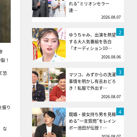
れる“ミリオンセラー
達…
2026.08.07
2
ゆうちゃみ、出演を熱望
する大人気番組を告白
「オーディション10…
彦
2026.08.06
炸裂！
3
て恐
マツコ、みずからの洗濯
事情を明かし有吉おどろ
き！私服で外出す…
2026.08.07
を振り
4
既婚・彼女持ち男を見極
める“一言質問”をレイン
ボー池田が伝授！…
、な
2026.08.07