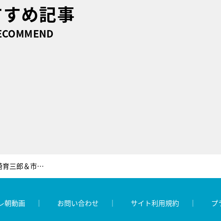
すすめ記事
ECOMMEND
恋愛ドラマ史上おそらく初！山崎育三郎＆市原隼人の“殴り愛”シーンでワイヤーアクション
レ朝動画
お問い合わせ
サイト利用規約
プ