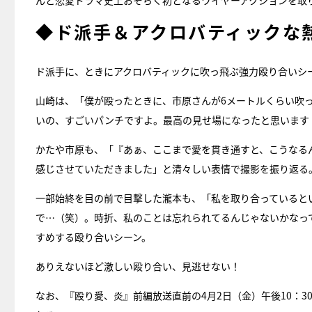
んと恋愛ドラマ史上おそらく初となるワイヤーアクションを取
◆ド派手＆アクロバティックな
ド派手に、ときにアクロバティックに吹っ飛ぶ強力殴り合いシ
山崎は、「僕が殴ったときに、市原さんが6メートルくらい吹
いの、すごいパンチですよ。最高の見せ場になったと思います
かたや市原も、「『あぁ、ここまで愛を貫き通すと、こうなる
感じさせていただきました」と清々しい表情で撮影を振り返る
一部始終を目の前で目撃した瀧本も、「私を取り合っていると
で…（笑）。時折、私のことは忘れられてるんじゃないかなっ
すめする殴り合いシーン。
ありえないほど激しい殴り合い、見逃せない！
なお、『殴り愛、炎』前編放送直前の4月2日（金）午後10：