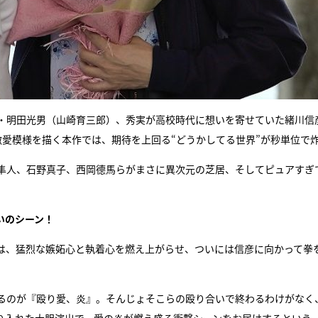
・明田光男（山崎育三郎）、秀実が高校時代に想いを寄せていた緒川信
愛模様を描く本作では、期待を上回る“どうかしてる世界”が秒単位で
隼人、石野真子、西岡德馬らがまさに異次元の芝居、そしてピュアすぎ
いのシーン！
は、猛烈な嫉妬心と執着心を燃え上がらせ、ついには信彦に向かって拳
こるのが『殴り愛、炎』。そんじょそこらの殴り合いで終わるわけがなく