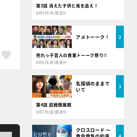
第3話 消えた子供と兎を追え！
8月6日(木)放送分
アメトーーク！
2
ア
はてブ
スキボタン
売れっ子芸人の貴重トーーク祭り!!
8月6日(木)放送分
名探偵のままで
3
いて
第4話 超戦慄展開
8月7日(金)放送分
クロスロード ～
救命救急の約束
4