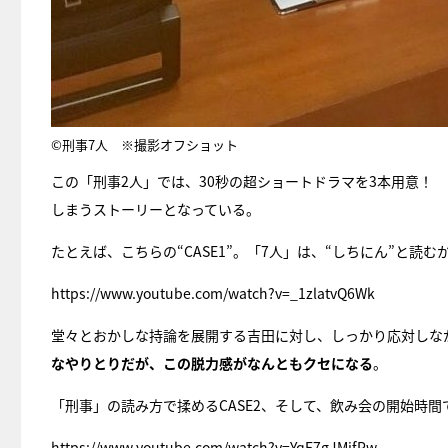
©刑事7人 ※撮影オフショット
この「刑事2人」では、30秒の超ショートドラマを3本用意！
しまうストーリーとなっている。
たとえば、こちらの“CASE1”。「7人」は、“しちにん”と読
https://www.youtube.com/watch?v=_1zlatvQ6Wk
堂々とおかしな持論を展開する吉田に対し、しっかり応対しな
なやりとりだが、この脱力感がなんともクセになる
。
「刑事」の読み方で揉めるCASE2、そして、飲み会の開始時間で
https://www.youtube.com/watch?v=YqF7gJMjfPw