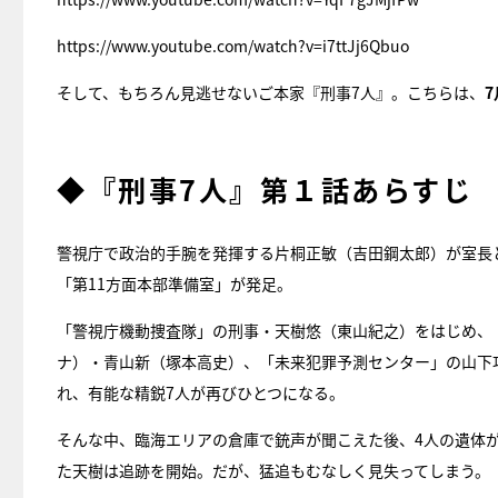
https://www.youtube.com/watch?v=i7ttJj6Qbuo
そして、もちろん見逃せないご本家『刑事7人』。こちらは、
◆『刑事7人』第１話あらすじ
警視庁で政治的手腕を発揮する片桐正敏（吉田鋼太郎）が室長
「第11方面本部準備室」が発足。
「警視庁機動捜査隊」の刑事・天樹悠（東山紀之）をはじめ、
ナ）・青山新（塚本高史）、「未来犯罪予測センター」の山下
れ、有能な精鋭7人が再びひとつになる。
そんな中、臨海エリアの倉庫で銃声が聞こえた後、4人の遺体
た天樹は追跡を開始。だが、猛追もむなしく見失ってしまう。