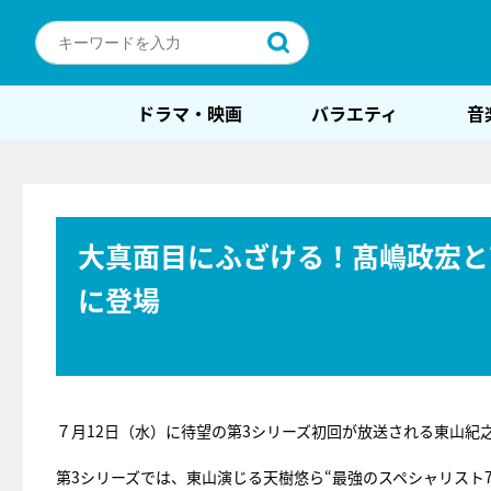
ドラマ・映画
バラエティ
音
大真面目にふざける！髙嶋政宏と
に登場
７月12日（水）に待望の第3シリーズ初回が放送される東山紀
第3シリーズでは、東山演じる天樹悠ら“最強のスペシャリスト