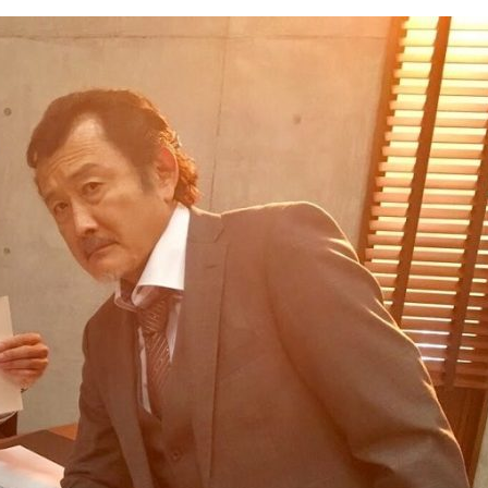
『アイ＝ラブ！げーみん
E齋藤樹愛羅＆佐々木舞
ビュー