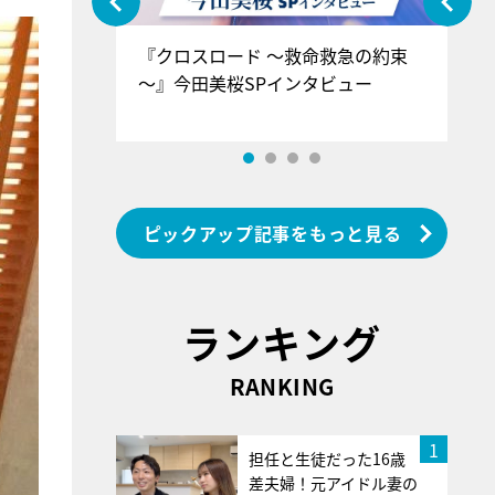
ぐ』＝LOV
『クロスロード ～救命救急の約束
『
香SPインタ
～』今田美桜SPインタビュー
ロ
ン
ピックアップ記事をもっと見る
ランキング
RANKING
1
担任と生徒だった16歳
差夫婦！元アイドル妻の