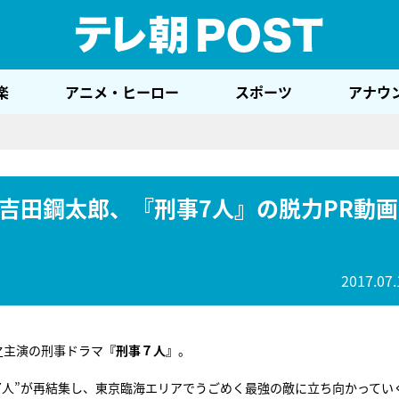
テレ
楽
アニメ・ヒーロー
スポーツ
アナウ
吉田鋼太郎、『刑事7人』の脱力PR動画
2017.07.
之主演の刑事ドラマ
『刑事７人』
。
7人”が再結集し、東京臨海エリアでうごめく最強の敵に立ち向かってい