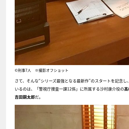
©刑事7人 ※撮影オフショット
さて、そんな“シリーズ最強となる最新作”のスタートを記念し
いるのは、「警視庁捜査一課12係」に所属する沙村康介役の
髙
吉田鋼太郎
だ。