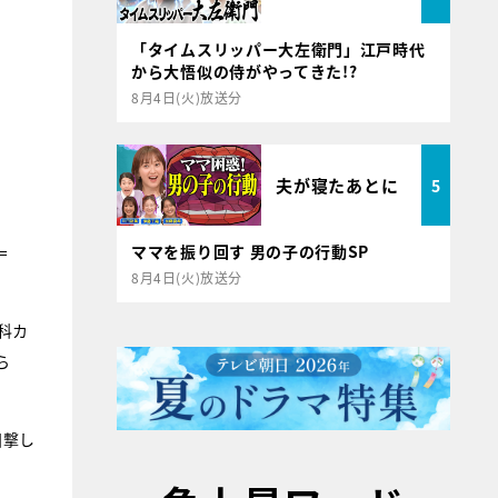
「タイムスリッパー大左衛門」江戸時代
から大悟似の侍がやってきた!?
8月4日(火)放送分
夫が寝たあとに
5
ママを振り回す 男の子の行動SP
＝
8月4日(火)放送分
科カ
ら
目撃し