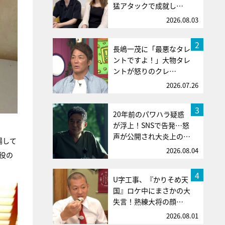
猛アタックで成就し…
2026.08.03
2
長嶋一茂に「最悪なタレ
ントですよ！」大物タレ
ントが怒りのクレ…
2026.07.26
3
20年前のパワハラ疑惑
が浮上！SNSで告発…怒
声が公開され大炎上の…
場して
2026.08.04
役の
4
U字工事、『かりそめ天
国』ロケ中にまさかの大
失言！熟練大将の顔…
2026.08.01