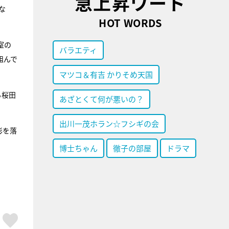
急上昇ワード
な
HOT WORDS
室の
バラエティ
組んで
マツコ＆有吉 かりそめ天国
る桜田
あざとくて何が悪いの？
出川一茂ホラン☆フシギの会
影を落
博士ちゃん
徹子の部屋
ドラマ
ア
はてブ
スキボタン