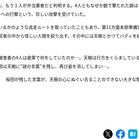
員、もう１人が弁当業者だと判明する。4人ともなぜか銃で撃たれた跡は
身への打撃という、珍しい攻撃を受けていた。
いるかのような逃走ルートを取っていたこともあり、第11方面本部準備
官者の中から怪しい人間を絞り出す。その中には天樹とかつてバディを
被害者の4人は倉庫で何をしていたのか…。天樹は行方をくらましてい
田は天樹に“謎の言葉”を残し、再び姿を消してしまい…。
生！ 桜田が残した言葉が、天樹の心にぬぐい去ることのできない大きな
ツイート
シェ