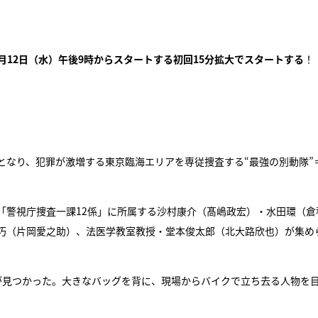
7月12日（水）午後9時からスタートする初回15分拡大でスタートする
！
となり、犯罪が激増する東京臨海エリアを専従捜査する“最強の別動隊”
「警視庁捜査一課12係」に所属する沙村康介（髙嶋政宏）・水田環（倉
巧（片岡愛之助）、法医学教室教授・堂本俊太郎（北大路欣也）が集め
が見つかった。大きなバッグを背に、現場からバイクで立ち去る人物を