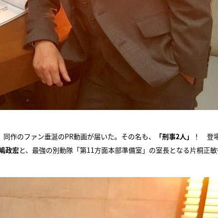
、同作のファン垂涎のPR動画が届いた。その名も、
「刑事2人」
！ 登
嶋政宏
と、最強の別動隊「第11方面本部準備室」の室長となる片桐正敏