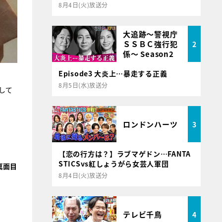
8月4日(火)放送分
大追跡～警視庁
ＳＳＢＣ強行犯
2
係～ Season2
Episode3 大炎上…暴走する正義
8月5日(水)放送分
して
ロンドンハーツ
3
【恋の行方は？】ラブマゲドン…FANTA
STICSvs紅しょうがら女芸人軍団
真面目
8月4日(火)放送分
テレビ千鳥
4