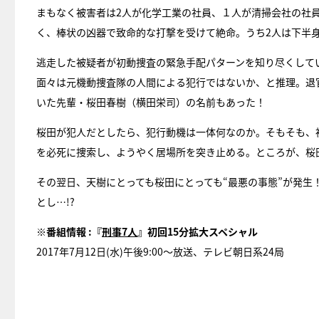
まもなく被害者は2人が化学工業の社員、１人が清掃会社の社
く、棒状の凶器で致命的な打撃を受けて絶命。うち2人は下半
逃走した被疑者が初動捜査の緊急手配パターンを知り尽くして
面々は元機動捜査隊の人間による犯行ではないか、と推理。退
いた先輩・桜田春樹（横田栄司）の名前もあった！
桜田が犯人だとしたら、犯行動機は一体何なのか。そもそも、
を必死に捜索し、ようやく居場所を突き止める。ところが、桜
その翌日、天樹にとっても桜田にとっても“最悪の事態”が発
とし…!?
※番組情報 :『
刑事7人
』初回15分拡大スペシャル
2017年7月12日(水)午後9:00～放送、テレビ朝日系24局