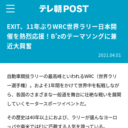
menu
テレ朝POST
EXIT、11年ぶりWRC世界ラリー日本開
催を熱烈応援！B’zのテーマソングに兼
近大興奮
2021.04.01
自動車競技ラリーの最高峰といわれるWRC（世界ラリ
ー選手権）。およそ1年間をかけて世界中を転戦しなが
ら、各国のさまざまな一般道を舞台に壮絶な戦いを展開
していくモータースポーツイベントだ。
その歴史は40年以上におよび、ラリーが盛んなヨーロ
ッパや南米ではF1に匹敵する人気を誇っている。