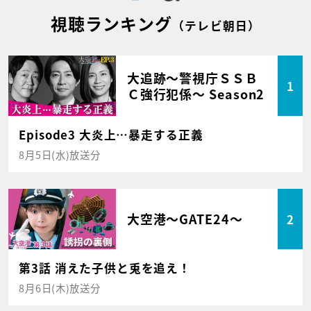
視聴ランキング
（テレビ朝日）
大追跡～警視庁ＳＳＢ
1
Ｃ強行犯係～ Season2
Episode3 大炎上…暴走する正義
8月5日(水)放送分
大空港～GATE24～
2
第3話 消えた子供と兎を追え！
8月6日(木)放送分