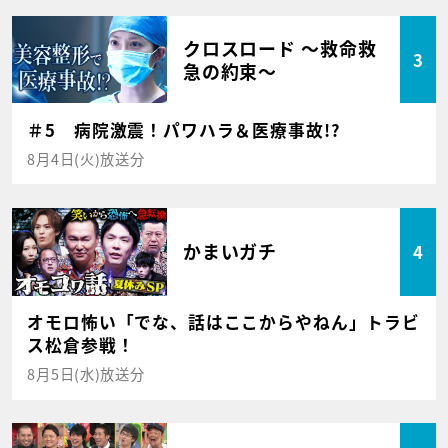
クロスロード ～救命救
3
急の約束～
＃5 病院激震！パワハラ＆医療事故!?
8月4日(火)放送分
かまいガチ
4
オモロ怖い「でな、話はここからやねん」トラビ
ス松倉参戦！
8月5日(水)放送分