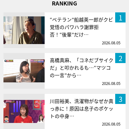
RANKING
1
“ベテラン”船越英一郎がクビ
覚悟のパワハラ謝罪拒
否！“後輩”だけ…
2026.08.05
2
高橋真麻、「コネだブサイク
だ」と叩かれるも…“マツコ
の一言”から…
2026.08.05
3
川田裕美、洗濯物がなぜか真
っ赤に！原因は息子のポケッ
トの中身…
2026.08.05