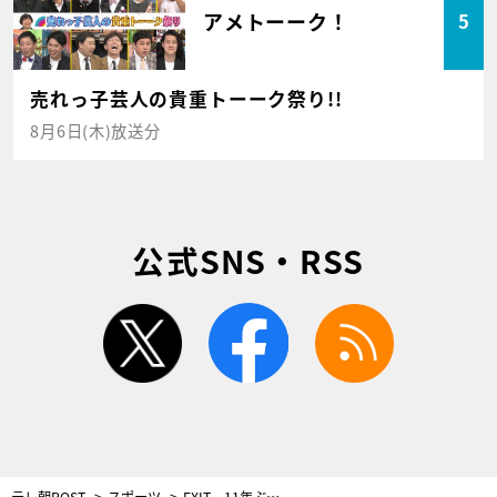
アメトーーク！
5
売れっ子芸人の貴重トーーク祭り!!
8月6日(木)放送分
公式SNS・RSS
twitter
facebook
rss
テレ朝POST
スポーツ
EXIT、11年ぶりWRC世界ラリー日本開催を熱烈応援！B’zのテーマソングに兼近大興奮