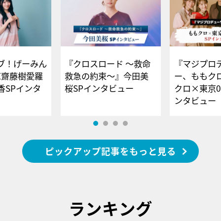
ブ！げーみん
『クロスロード ～救命
『マジプロ
E齋藤樹愛羅
救急の約束～』今田美
ー、ももク
香SPインタ
桜SPインタビュー
クロ×東京0
ンタビュー
ピックアップ記事をもっと見る
ランキング