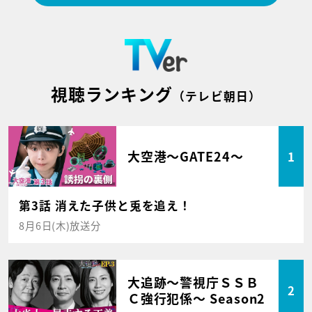
視聴ランキング
（テレビ朝日）
大空港～GATE24～
1
第3話 消えた子供と兎を追え！
8月6日(木)放送分
大追跡～警視庁ＳＳＢ
2
Ｃ強行犯係～ Season2