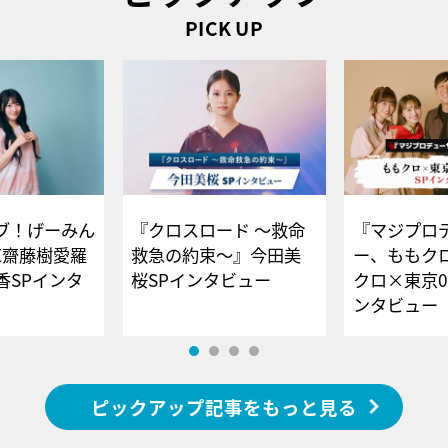
PICK UP
ブ！げーみん
『クロスロード ～救命
『マジプロ
E齋藤樹愛羅
救急の約束～』今田美
ー、ももク
香SPインタ
桜SPインタビュー
クロ×東京0
ンタビュー
ピックアップ記事をもっと見る