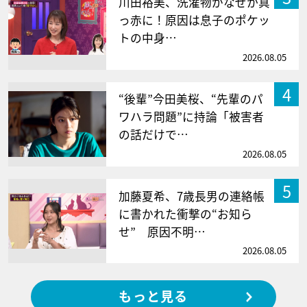
川田裕美、洗濯物がなぜか真
っ赤に！原因は息子のポケッ
トの中身…
2026.08.05
4
“後輩”今田美桜、“先輩のパ
ワハラ問題”に持論「被害者
の話だけで…
2026.08.05
5
加藤夏希、7歳長男の連絡帳
に書かれた衝撃の“お知ら
せ” 原因不明…
2026.08.05
もっと見る