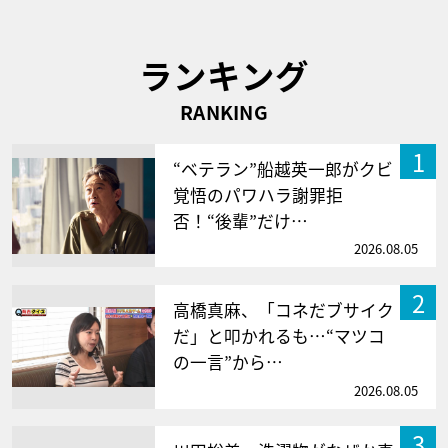
ランキング
RANKING
1
“ベテラン”船越英一郎がクビ
覚悟のパワハラ謝罪拒
否！“後輩”だけ…
2026.08.05
2
高橋真麻、「コネだブサイク
だ」と叩かれるも…“マツコ
の一言”から…
2026.08.05
3