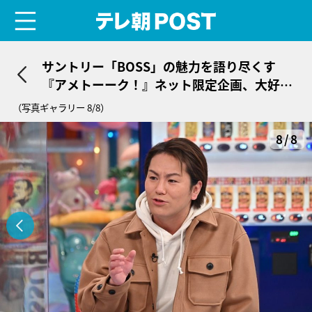
menu
テレ朝POST
サントリー「BOSS」の魅力を語り尽くす
『アメトーーク！』ネット限定企画、大好評
配信中！
（写真ギャラリー 8/8）
8/8