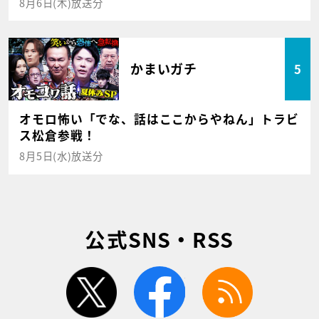
8月6日(木)放送分
かまいガチ
5
オモロ怖い「でな、話はここからやねん」トラビ
ス松倉参戦！
8月5日(水)放送分
公式SNS・RSS
twitter
facebook
rss