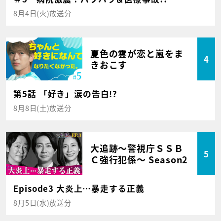
8月4日(火)放送分
夏色の雲が恋と嵐をま
4
きおこす
第5話 「好き」涙の告白!?
8月8日(土)放送分
大追跡～警視庁ＳＳＢ
5
Ｃ強行犯係～ Season2
Episode3 大炎上…暴走する正義
8月5日(水)放送分