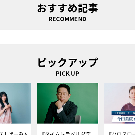
おすすめ記事
RECOMMEND
ピックアップ
PICK UP
ブ！げーみん
『タイムトラベルダデ
『クロスロー