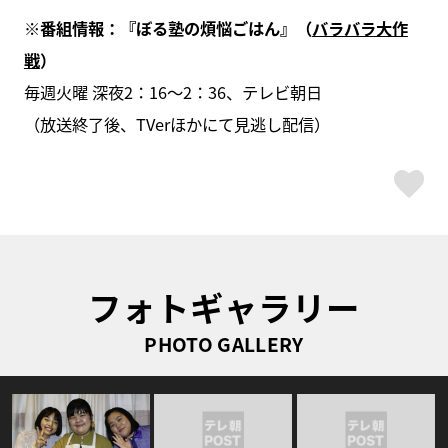
※番組情報：『ぼる塾の煩悩ごはん』（
バラバラ大作
戦
）
毎週火曜 深夜2：16～2：36、テレビ朝日
（放送終了後、TVerほかにて見逃し配信）
ス
フォトギャラリー
PHOTO GALLERY