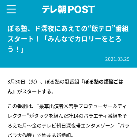
menu
テレ朝POST
ぼる塾、ド深夜にあえての“飯テロ”番組
スタート！「みんなでカロリーをとろ
う！」
2021.03.29
3月30日（火）、ぼる塾の冠番組
『ぼる塾の煩悩ごは
ん』
がスタートする。
この番組は、“豪華出演者×若手プロデューサー＆ディ
レクター”がタッグを組んだ計14のバラエティ番組をそ
ろえた月～金のテレビ朝日深夜帯エンタメゾーン「バラ
バラ大作戦」で始まる新番組。