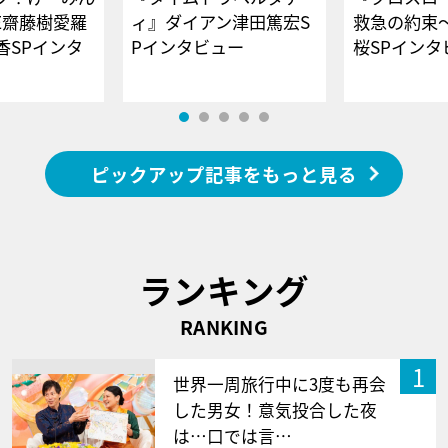
E齋藤樹愛羅
ィ』ダイアン津田篤宏S
救急の約束
香SPインタ
Pインタビュー
桜SPイ
ピックアップ記事をもっと見る
ランキング
RANKING
1
世界一周旅行中に3度も再会
した男女！意気投合した夜
は…口では言…