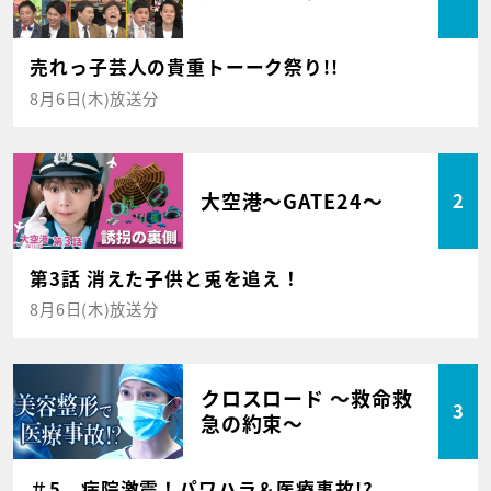
売れっ子芸人の貴重トーーク祭り!!
8月6日(木)放送分
大空港～GATE24～
2
第3話 消えた子供と兎を追え！
8月6日(木)放送分
クロスロード ～救命救
3
急の約束～
＃5 病院激震！パワハラ＆医療事故!?