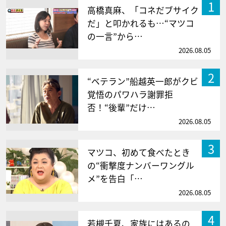
1
高橋真麻、「コネだブサイク
だ」と叩かれるも…“マツコ
の一言”から…
2026.08.05
2
“ベテラン”船越英一郎がクビ
覚悟のパワハラ謝罪拒
否！“後輩”だけ…
2026.08.05
3
マツコ、初めて食べたとき
の“衝撃度ナンバーワングル
メ”を告白「…
2026.08.05
4
若槻千夏、家族にはあるの