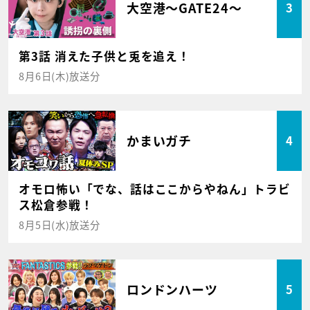
大空港～GATE24～
3
第3話 消えた子供と兎を追え！
8月6日(木)放送分
かまいガチ
4
オモロ怖い「でな、話はここからやねん」トラビ
ス松倉参戦！
8月5日(水)放送分
ロンドンハーツ
5