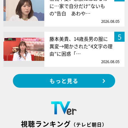
に…家で自分だけ“ないも
の”告白 あわや…
2026.08.05
5
藤本美貴、14歳長男の服に
異変→聞かされた“4文字の理
由”に困惑「…
2026.08.05
もっと見る
視聴ランキング
（テレビ朝日）