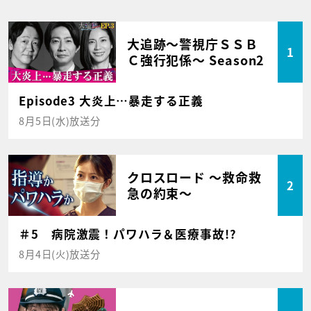
大追跡～警視庁ＳＳＢ
1
Ｃ強行犯係～ Season2
Episode3 大炎上…暴走する正義
8月5日(水)放送分
クロスロード ～救命救
2
急の約束～
＃5 病院激震！パワハラ＆医療事故!?
8月4日(火)放送分