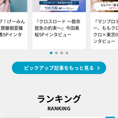
ブ！げーみん
『クロスロード ～救命
『マジプロ
E齋藤樹愛羅
救急の約束～』今田美
ー、ももク
香SPインタ
桜SPインタビュー
クロ×東京0
ンタビュー
ピックアップ記事をもっと見る
ランキング
RANKING