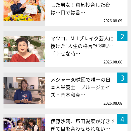
した男女！意気投合した夜
は…口では言…
2026.08.09
2
マツコ、M-1ブレイク芸人に
授けた“人生の格言”が深い…
「幸せな時…
2026.08.08
3
メジャー30球団で唯一の日
本人栄養士 ブルージェイ
ズ・岡本和真…
2026.08.08
4
伊藤沙莉、芦田愛菜が好きす
ぎて目を合わせられない…