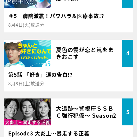
＃5 病院激震！パワハラ＆医療事故!?
8月4日(火)放送分
夏色の雲が恋と嵐をま
4
きおこす
第5話 「好き」涙の告白!?
8月8日(土)放送分
大追跡～警視庁ＳＳＢ
5
Ｃ強行犯係～ Season2
Episode3 大炎上…暴走する正義