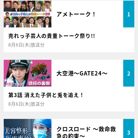
アメトーーク！
1
売れっ子芸人の貴重トーーク祭り!!
8月6日(木)放送分
大空港～GATE24～
2
第3話 消えた子供と兎を追え！
8月6日(木)放送分
クロスロード ～救命救
3
急の約束～