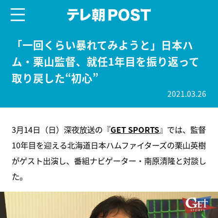
menu
テレ朝POST
「一回くらい暴れてみようと」日本ハ
ム・栗山監督、就任1年目を振り返って
取り戻した“初心”
2021.03.26
3月14日（日）深夜放送の『
GET SPORTS
』では、監督
10年目を迎える北海道日本ハムファイターズの栗山英樹
がゲスト出演し、番組ナビゲーター・南原清隆と対談し
た。