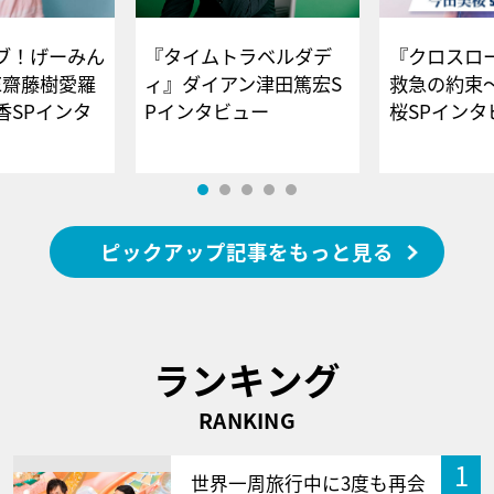
ブ！げーみん
『タイムトラベルダデ
『クロスロー
E齋藤樹愛羅
ィ』ダイアン津田篤宏S
救急の約束
香SPインタ
Pインタビュー
桜SPイ
ピックアップ記事をもっと見る
ランキング
RANKING
1
世界一周旅行中に3度も再会