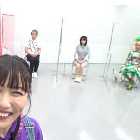
『アイ＝ラブ！げーみん
E齋藤樹愛羅＆佐々木舞
ビュー