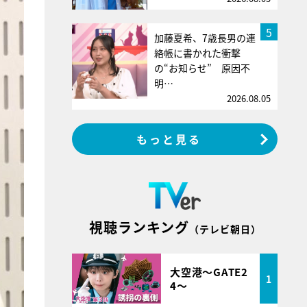
5
加藤夏希、7歳長男の連
絡帳に書かれた衝撃
の“お知らせ” 原因不
明…
2026.08.05
もっと見る
視聴ランキング
（テレビ朝日）
大空港～GATE2
1
4～