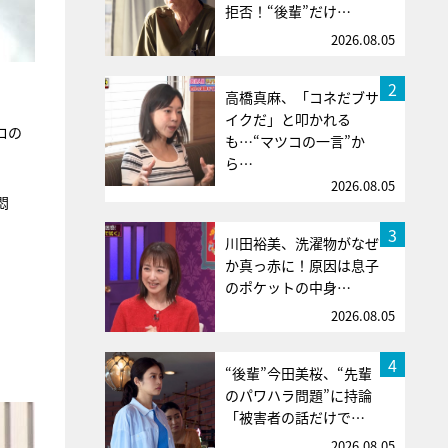
拒否！“後輩”だけ…
2026.08.05
2
高橋真麻、「コネだブサ
イクだ」と叩かれる
ロの
も…“マツコの一言”か
。
ら…
2026.08.05
悶
3
川田裕美、洗濯物がなぜ
か真っ赤に！原因は息子
のポケットの中身…
2026.08.05
4
“後輩”今田美桜、“先輩
のパワハラ問題”に持論
「被害者の話だけで…
2026.08.05