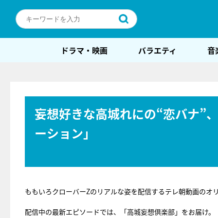
ドラマ・映画
バラエティ
音
妄想好きな高城れにの“恋バナ”
ーション」
ももいろクローバーZのリアルな姿を配信するテレ朝動画のオ
配信中の最新エピソードでは、「高城妄想倶楽部」をお届け。