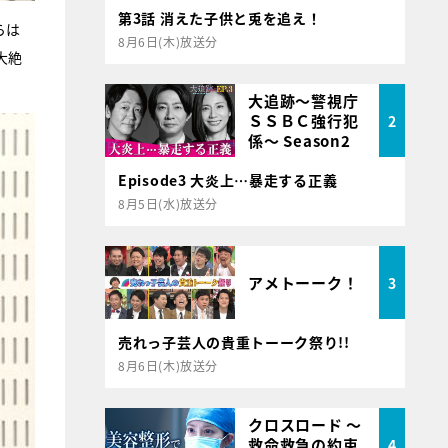
第3話 消えた子供と兎を追え！
らは
8月6日(木)放送分
大絶
大追跡～警視庁
ＳＳＢＣ強行犯
2
係～ Season2
Episode3 大炎上…暴走する正義
8月5日(水)放送分
アメトーーク！
3
売れっ子芸人の貴重トーーク祭り!!
8月6日(木)放送分
クロスロード ～
救命救急の約束
4