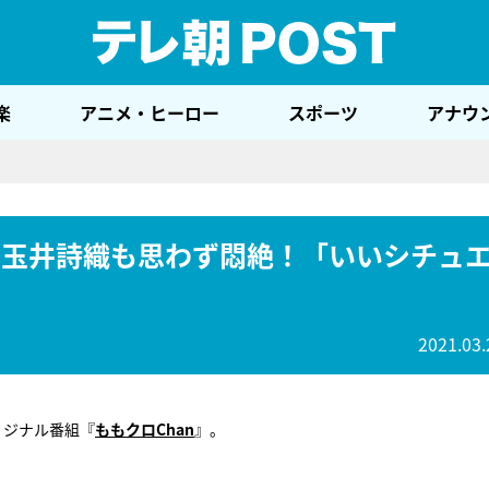
テレ
楽
アニメ・ヒーロー
スポーツ
アナウ
、玉井詩織も思わず悶絶！「いいシチュ
2021.03.
リジナル番組『
ももクロChan
』。