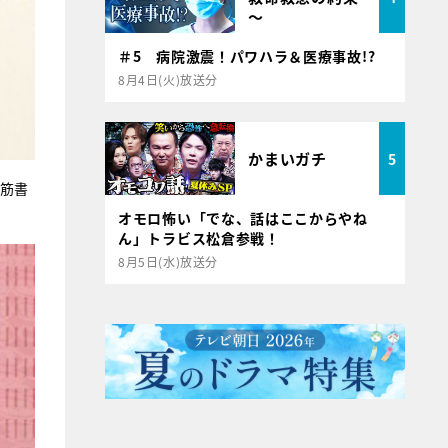
～
＃5 病院激震！パワハラ＆医療事故!?
8月4日(火)放送分
かまいガチ
5
“筋書
オモロ怖い「でな、話はここからやね
ん」トラビス松倉参戦！
8月5日(水)放送分