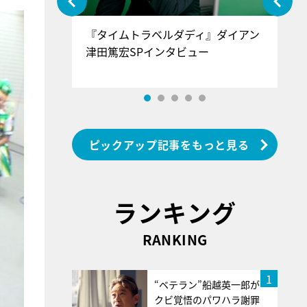
ぐ』＝LOV
『タイムトラベルダディ』ダイアン
『
香SPインタ
津田篤宏SPインタビュー
～
ピックアップ記事をもっと見る
ランキング
RANKING
1
“ベテラン”船越英一郎が
クビ覚悟のパワハラ謝罪