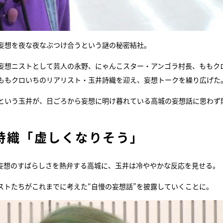
妄想を夜な夜なぶつけ合うという謎の秘密結社。
妄想ニストとして芸人の永野、にゃんこスター・アンゴラ村長、ももク
ももクロいちのリアリスト・玉井詩織を迎え、妄想トークを繰り広げた
という玉井が、日ごろから妄想に明け暮れている高城の妄想話に思わず
詩織「虚しくなりそう」
妄想のすばらしさを熱弁する高城に、玉井は冷ややかな反応を見せる。
ストたちがこれまでに考えた“自慢の妄想話”を披露していくことに。