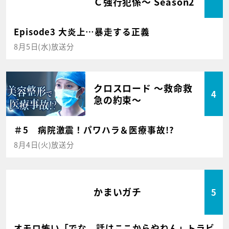
Ｃ強行犯係～ Season2
Episode3 大炎上…暴走する正義
8月5日(水)放送分
クロスロード ～救命救
4
急の約束～
＃5 病院激震！パワハラ＆医療事故!?
8月4日(火)放送分
かまいガチ
5
オモロ怖い「でな、話はここからやねん」トラビ