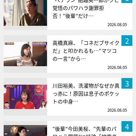
“ベテラン”船越英一郎がクビ
覚悟のパワハラ謝罪拒
否！“後輩”だけ…
2026.08.05
2
高橋真麻、「コネだブサイク
だ」と叩かれるも…“マツコ
の一言”から…
2026.08.05
3
川田裕美、洗濯物がなぜか真
っ赤に！原因は息子のポケッ
トの中身…
2026.08.05
4
“後輩”今田美桜、“先輩のパ