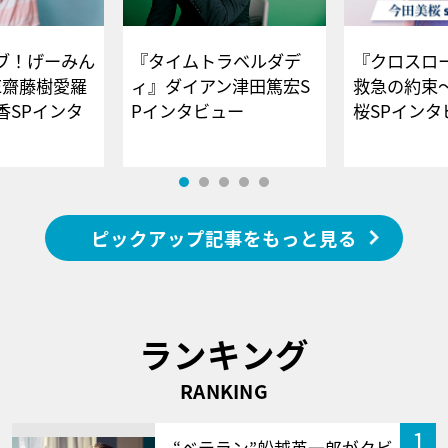
ブ！げーみん
『タイムトラベルダデ
『クロスロー
E齋藤樹愛羅
ィ』ダイアン津田篤宏S
救急の約束
香SPインタ
Pインタビュー
桜SPイ
ピックアップ記事をもっと見る
ランキング
RANKING
1