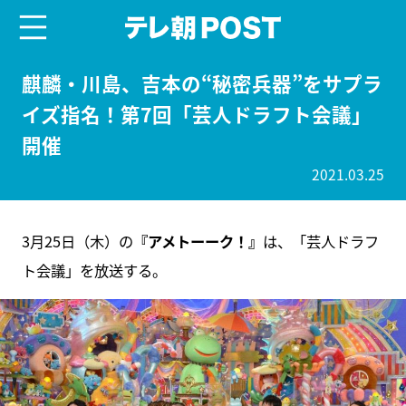
menu
テレ朝POST
麒麟・川島、吉本の“秘密兵器”をサプラ
イズ指名！第7回「芸人ドラフト会議」
開催
2021.03.25
3月25日（木）の
『アメトーーク！』
は、「芸人ドラフ
ト会議」を放送する。