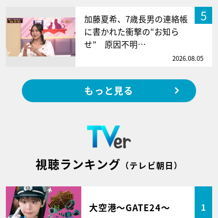
5
加藤夏希、7歳長男の連絡帳
に書かれた衝撃の“お知ら
せ” 原因不明…
2026.08.05
もっと見る
視聴ランキング
（テレビ朝日）
大空港～GATE24～
1