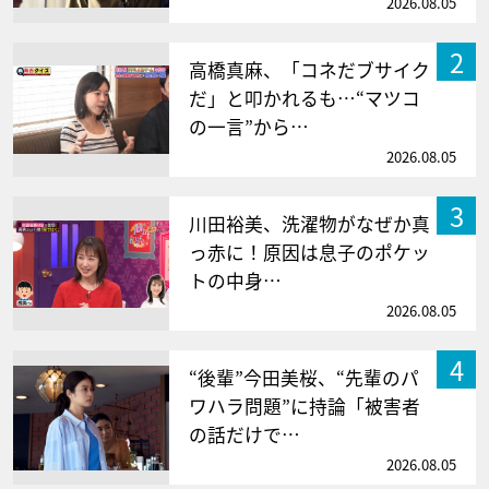
2026.08.05
2
高橋真麻、「コネだブサイク
だ」と叩かれるも…“マツコ
の一言”から…
2026.08.05
3
川田裕美、洗濯物がなぜか真
っ赤に！原因は息子のポケッ
トの中身…
2026.08.05
4
“後輩”今田美桜、“先輩のパ
ワハラ問題”に持論「被害者
の話だけで…
2026.08.05