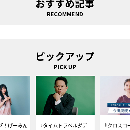
おすすめ記事
RECOMMEND
ピックアップ
PICK UP
ブ！げーみん
『タイムトラベルダデ
『クロスロー