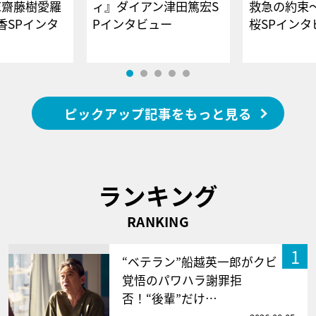
E齋藤樹愛羅
ィ』ダイアン津田篤宏S
救急の約束
香SPインタ
Pインタビュー
桜SPイ
ピックアップ記事をもっと見る
ランキング
RANKING
1
“ベテラン”船越英一郎がクビ
覚悟のパワハラ謝罪拒
否！“後輩”だけ…