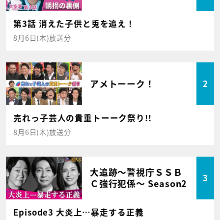
第3話 消えた子供と兎を追え！
8月6日(木)放送分
アメトーーク！
2
売れっ子芸人の貴重トーーク祭り!!
8月6日(木)放送分
大追跡～警視庁ＳＳＢ
3
Ｃ強行犯係～ Season2
Episode3 大炎上…暴走する正義