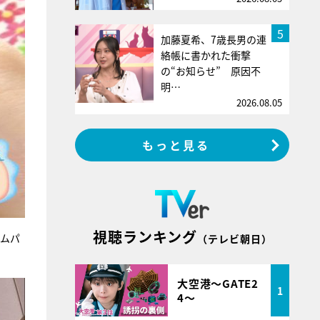
5
加藤夏希、7歳長男の連
絡帳に書かれた衝撃
の“お知らせ” 原因不
明…
2026.08.05
もっと見る
視聴ランキング
ームパ
（テレビ朝日）
大空港～GATE2
1
4～