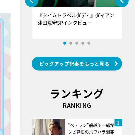
ぐ』＝LOV
『タイムトラベルダディ』ダイアン
『
香SPインタ
津田篤宏SPインタビュー
～
ピックアップ記事をもっと見る
ランキング
RANKING
1
“ベテラン”船越英一郎が
クビ覚悟のパワハラ謝罪