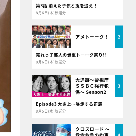
第3話 消えた子供と兎を追え！
8月6日(木)放送分
アメトーーク！
2
売れっ子芸人の貴重トーーク祭り!!
8月6日(木)放送分
大追跡～警視庁
ＳＳＢＣ強行犯
3
係～ Season2
Episode3 大炎上…暴走する正義
8月5日(水)放送分
クロスロード ～
救命救急の約束
4