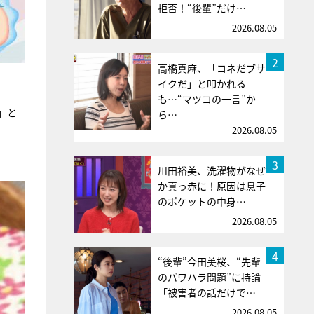
拒否！“後輩”だけ…
2026.08.05
2
高橋真麻、「コネだブサ
イクだ」と叩かれる
も…“マツコの一言”か
」と
ら…
2026.08.05
3
川田裕美、洗濯物がなぜ
か真っ赤に！原因は息子
のポケットの中身…
2026.08.05
4
“後輩”今田美桜、“先輩
のパワハラ問題”に持論
「被害者の話だけで…
2026.08.05