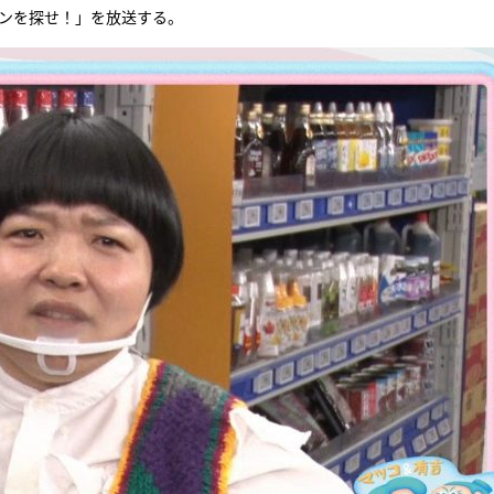
パンを探せ！」を放送する。
『アイ＝ラブ！げーみん
E齋藤樹愛羅＆佐々木舞
ビュー