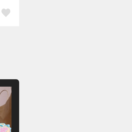
ア
はてブ
スキボタン