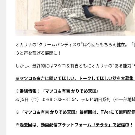
オカリナの“クリームパンディスり”は今回ももちろん健在。「
ウと声を荒げる展開に！
しかし、最終的にはマツコ＆有吉ともにオカリナの“ある能力”
※
マツコ＆有吉に聞いてほしい、トークしてほしい話を大募集
※番組情報：『
マツコ＆有吉 かりそめ天国
』
3月5日（金）よる8：00～8：54、テレビ朝日系列（※一部地
※『マツコ＆有吉 かりそめ天国』最新回は、
TVer
にて無料配
※過去回は、動画配信プラットフォーム
「テラサ」で配信中
！