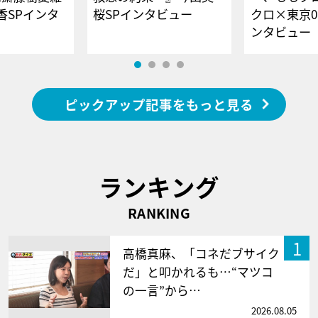
香SPインタ
桜SPインタビュー
クロ×東京0
ンタビュー
ピックアップ記事をもっと見る
ランキング
RANKING
1
高橋真麻、「コネだブサイク
だ」と叩かれるも…“マツコ
の一言”から…
2026.08.05