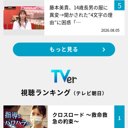
5
藤本美貴、14歳長男の服に
異変→聞かされた“4文字の理
由”に困惑「…
2026.08.05
もっと見る
視聴ランキング
（テレビ朝日）
クロスロード ～救命救
1
急の約束～