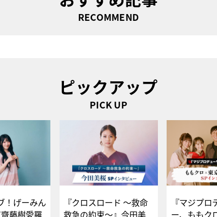
RECOMMEND
ピックアップ
PICK UP
ブ！げーみん
『クロスロード ～救命
『マジプロ
E齋藤樹愛羅
救急の約束～』今田美
ー、ももク