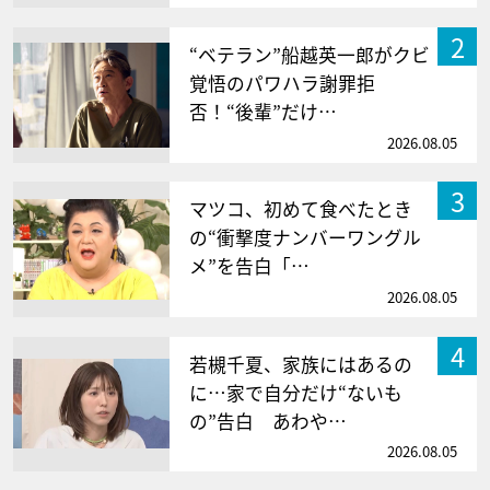
2
“ベテラン”船越英一郎がクビ
覚悟のパワハラ謝罪拒
否！“後輩”だけ…
2026.08.05
3
マツコ、初めて食べたとき
の“衝撃度ナンバーワングル
メ”を告白「…
2026.08.05
4
若槻千夏、家族にはあるの
に…家で自分だけ“ないも
の”告白 あわや…
2026.08.05