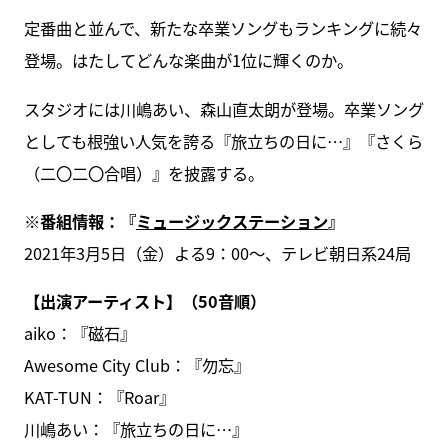
定番曲と並んで、新たな卒業ソングもランキングに続々
登場。はたしてどんな楽曲が1位に輝くのか。
スタジオには川嶋あい、森山直太朗が登場。卒業ソング
としても根強い人気を誇る『旅立ちの日に…』『さくら
（二〇二〇合唱）』を披露する。
※番組情報：『
ミュージックステーション
』
2021年3月5日（金）よる9：00～、テレビ朝日系24局
【出演アーティスト】（50音順）
aiko：『磁石』
Awesome City Club：『勿忘』
KAT-TUN：『Roar』
川嶋あい：『旅立ちの日に…』