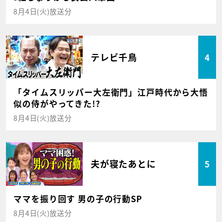
8月4日(火)放送分
テレビ千鳥
4
「タイムスリッパー大左衛門」江戸時代から大悟
似の侍がやってきた!?
8月4日(火)放送分
夫が寝たあとに
5
ママを振り回す 男の子の行動SP
8月4日(火)放送分