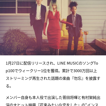
1月27日に配信リリースされ、LINE MUSICのソングTo
p100でウィークリー1位を獲得。累計で3000万回以上
ストリーミング再生された話題の楽曲『勿忘』を披露す
る。
メンバー自身も本人役で出演した菅田将暉と有村架純出
演の大ヒット映画『花束みたいな恋をした』の“インス