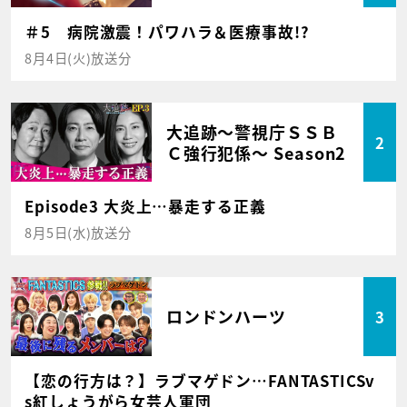
＃5 病院激震！パワハラ＆医療事故!?
8月4日(火)放送分
大追跡～警視庁ＳＳＢ
2
Ｃ強行犯係～ Season2
Episode3 大炎上…暴走する正義
8月5日(水)放送分
ロンドンハーツ
3
【恋の行方は？】ラブマゲドン…FANTASTICSv
s紅しょうがら女芸人軍団