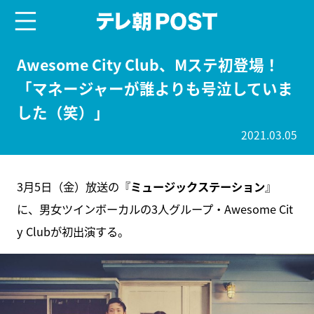
menu
テレ朝POST
Awesome City Club、Mステ初登場！
「マネージャーが誰よりも号泣していま
した（笑）」
2021.03.05
3月5日（金）放送の『
ミュージックステーション
』
に、男女ツインボーカルの3人グループ・Awesome Cit
y Clubが初出演する。