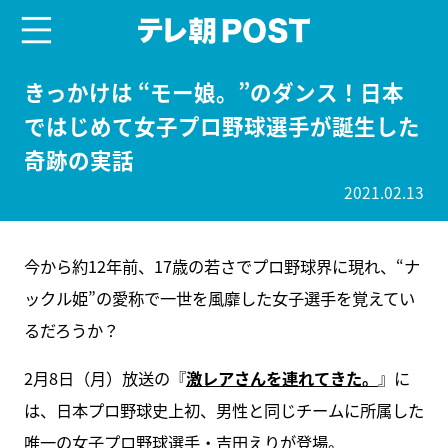
menu
テレ朝POST
きっかけは “モー娘。”のダンス！日本
ではじめて女子プロ野球選手が誕生した
奇跡の実話
2021.02.13
今から約12年前、17歳の若さでプロ野球界に現れ、“ナ
ックル姫”の愛称で一世を風靡した女子選手を覚えてい
るだろうか？
2月8日（月）放送の『
激レアさんを連れてきた。
』に
は、日本プロ野球史上初、男性と同じチームに所属した
唯一の女子プロ野球選手・吉田えりが登場。