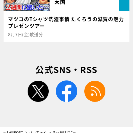
天国
マツコのTシャツ洗濯事情 たくろうの滋賀の魅力
プレゼンツアー
8月7日(金)放送分
公式SNS・RSS
twitter
facebook
rss
テレ朝POST
バラエティ
きっかけは “モー娘。”のダンス！日本ではじめて女子プロ野球選手が誕生した奇跡の実話