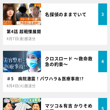
名探偵のままでいて
3
第4話 超戦慄展開
8月7日(金)放送分
クロスロード ～救命救
4
急の約束～
＃5 病院激震！パワハラ＆医療事故!?
8月4日(火)放送分
マツコ＆有吉 かりそめ
5