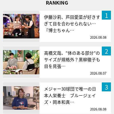
RANKING
1
伊藤沙莉、芦田愛菜が好きす
ぎて目を合わせられない…
『博士ちゃん…
2026.08.08
2
高橋文哉、“体のある部分”の
サイズが規格外？黒柳徹子も
目を見張…
2026.08.07
3
メジャー30球団で唯一の日
本人栄養士 ブルージェイ
ズ・岡本和真…
2026.08.08