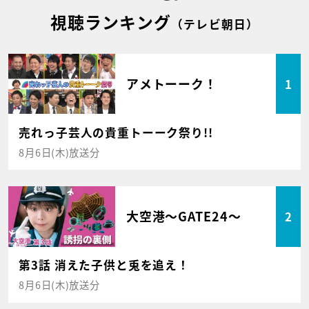
視聴ランキング
（テレビ朝日）
アメトーーク！
1
売れっ子芸人の貴重トーーク祭り!!
8月6日(木)放送分
大空港～GATE24～
2
第3話 消えた子供と兎を追え！
8月6日(木)放送分