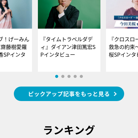
ブ！げーみん
『タイムトラベルダデ
『クロスロー
E齋藤樹愛羅
ィ』ダイアン津田篤宏S
救急の約束
香SPインタ
Pインタビュー
桜SPイ
ピックアップ記事をもっと見る
ランキング