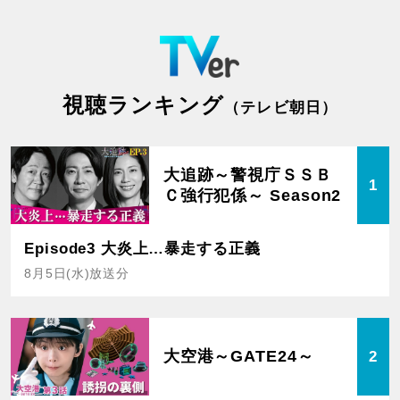
視聴ランキング
（テレビ朝日）
大追跡～警視庁ＳＳＢ
1
Ｃ強行犯係～ Season2
Episode3 大炎上…暴走する正義
8月5日(水)放送分
大空港～GATE24～
2