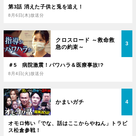
第3話 消えた子供と兎を追え！
8月6日(木)放送分
クロスロード ～救命救
3
急の約束～
＃5 病院激震！パワハラ＆医療事故!?
8月4日(火)放送分
かまいガチ
4
オモロ怖い「でな、話はここからやねん」トラビ
ス松倉参戦！