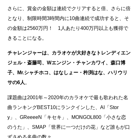
さらに、賞金の金額は連続でクリアすると倍、さらに倍
となり、制限時間3時間内に10曲連続で成功すると、そ
の金額は2560万円！ 1人あたり400万円以上も獲得で
きることになる。
チャレンジャーは、カラオケが大好きなトレンディエン
ジェル・斎藤司、Wエンジン・チャンカワイ、森口博
子、Mr.シャチホコ、はなしょー・杵渕はな、ハリウリ
サの6人
。
課題曲は2001年～2020年のカラオケで最も歌われた名
曲ランキングBEST10にランクインした、AI「Stor
y」、GReeeeN「キセキ」、MONGOL800「小さな恋
のうた」、SMAP「世界に一つだけの花」など誰もが口
ずさめる名曲の数々。