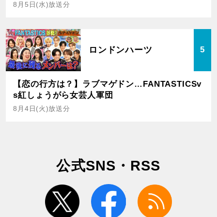
8月5日(水)放送分
ロンドンハーツ
5
【恋の行方は？】ラブマゲドン…FANTASTICSv
s紅しょうがら女芸人軍団
8月4日(火)放送分
公式SNS・RSS
twitter
facebook
rss