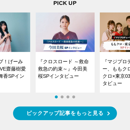
PICK UP
ブ！げーみ
『クロスロード ～救命
『マジプロ
VE齋藤樹愛
救急の約束～』今田美
ー、ももク
舞香SPイン
桜SPインタビュー
クロ×東京0
タビュー
ピックアップ記事をもっと見る