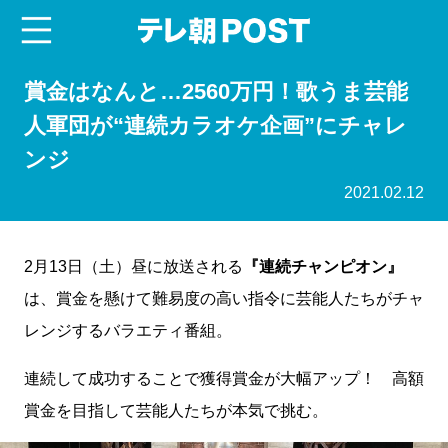
menu
テレ朝POST
賞金はなんと…2560万円！歌うま芸能
人軍団が“連続カラオケ企画”にチャレ
ンジ
2021.02.12
2月13日（土）昼に放送される
『連続チャンピオン』
は、賞金を懸けて難易度の高い指令に芸能人たちがチャ
レンジするバラエティ番組。
連続して成功することで獲得賞金が大幅アップ！ 高額
賞金を目指して芸能人たちが本気で挑む。