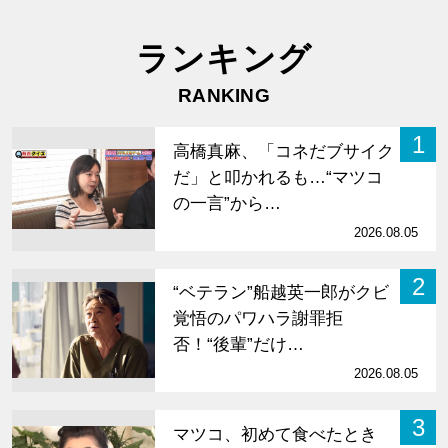
ランキング
RANKING
1
高橋真麻、「コネだブサイク
だ」と叩かれるも…“マツコ
の一言”から…
2026.08.05
2
“ベテラン”船越英一郎がクビ
覚悟のパワハラ謝罪拒
否！“後輩”だけ…
2026.08.05
3
マツコ、初めて食べたとき