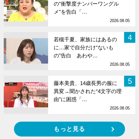
の“衝撃度ナンバーワングル
メ”を告白「…
2026.08.05
4
若槻千夏、家族にはあるの
に…家で自分だけ“ないも
の”告白 あわや…
2026.08.05
5
藤本美貴、14歳長男の服に
異変→聞かされた“4文字の理
由”に困惑「…
2026.08.05
もっと見る