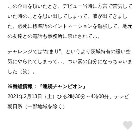
この企画を頂いたとき、デビュー当時に方言で苦労して
いた時のことを思い出してしまって、涙が出てきまし
た。必死に標準語のイントネーションを勉強して、地元
の友達との電話も事務所に禁止されて…。
チャレンジでは“なまり”、というより茨城特有の緩い空
気にやられてしまって…、つい素の自分になっちゃいま
した（笑）。
※番組情報：『連続チャンピオン』
2021年2月13日（土）ひる2時30分～4時00分、テレビ
朝日系（一部地域を除く）
ス