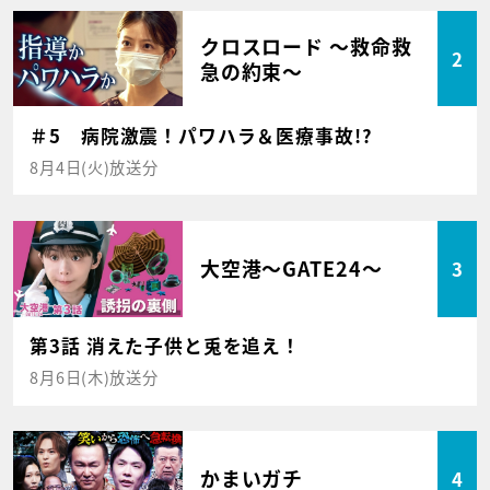
クロスロード ～救命救
2
急の約束～
＃5 病院激震！パワハラ＆医療事故!?
8月4日(火)放送分
大空港～GATE24～
3
第3話 消えた子供と兎を追え！
8月6日(木)放送分
かまいガチ
4