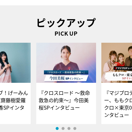
ピックアップ
PICK UP
ブ！げーみん
『クロスロード ～救命
『マジプロ
E齋藤樹愛羅
救急の約束～』今田美
ー、ももク
香SPインタ
桜SPインタビュー
クロ×東京0
ンタビュー