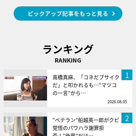
ピックアップ記事をもっと見る
ランキング
RANKING
1
高橋真麻、「コネだブサイク
だ」と叩かれるも…“マツコ
の一言”から…
2026.08.05
2
“ベテラン”船越英一郎がクビ
覚悟のパワハラ謝罪拒
否！“後輩”だけ…