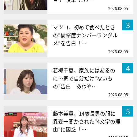
2026.08.05
3
マツコ、初めて食べたとき
の“衝撃度ナンバーワングル
メ”を告白「…
2026.08.05
4
若槻千夏、家族にはあるの
に…家で自分だけ“ないも
の”告白 あわや…
2026.08.05
5
藤本美貴、14歳長男の服に
異変→聞かされた“4文字の理
由”に困惑「…