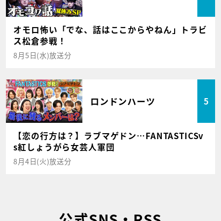
オモロ怖い「でな、話はここからやねん」トラビ
ス松倉参戦！
8月5日(水)放送分
ロンドンハーツ
5
【恋の行方は？】ラブマゲドン…FANTASTICSv
s紅しょうがら女芸人軍団
8月4日(火)放送分
公式SNS・RSS