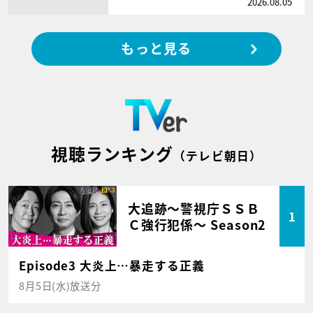
2026.08.05
もっと見る
視聴ランキング
（テレビ朝日）
大追跡～警視庁ＳＳＢ
1
Ｃ強行犯係～ Season2
Episode3 大炎上…暴走する正義
8月5日(水)放送分