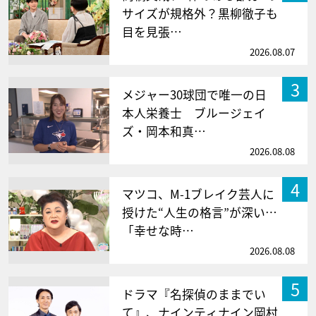
サイズが規格外？黒柳徹子も
目を見張…
2026.08.07
3
メジャー30球団で唯一の日
本人栄養士 ブルージェイ
ズ・岡本和真…
2026.08.08
4
マツコ、M-1ブレイク芸人に
授けた“人生の格言”が深い…
「幸せな時…
2026.08.08
5
ドラマ『名探偵のままでい
て』、ナインティナイン岡村