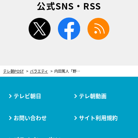
公式SNS・RSS
twitter
facebook
rss
テレ朝POST
バラエティ
内田篤人「野球はズルい」長年抱えた“野球選手への不満”を長嶋一茂にぶちまける
テレビ朝日
テレ朝動画
お問い合わせ
サイト利用規約