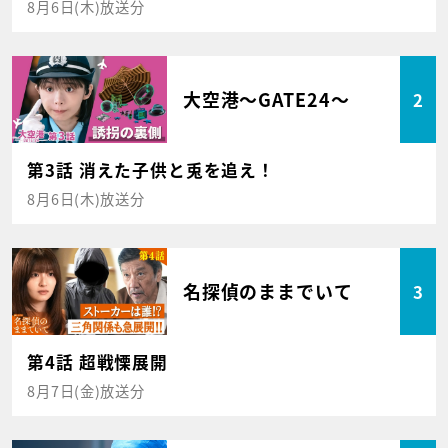
8月6日(木)放送分
大空港～GATE24～
2
第3話 消えた子供と兎を追え！
8月6日(木)放送分
名探偵のままでいて
3
第4話 超戦慄展開
8月7日(金)放送分