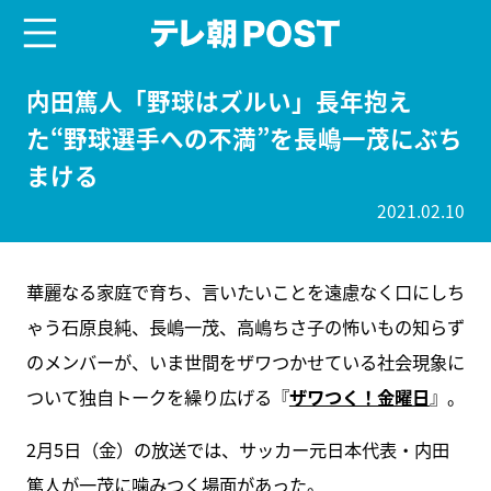
menu
テレ朝POST
内田篤人「野球はズルい」長年抱え
た“野球選手への不満”を長嶋一茂にぶち
まける
2021.02.10
華麗なる家庭で育ち、言いたいことを遠慮なく口にしち
ゃう石原良純、長嶋一茂、高嶋ちさ子の怖いもの知らず
のメンバーが、いま世間をザワつかせている社会現象に
ついて独自トークを繰り広げる『
ザワつく！金曜日
』。
2月5日（金）の放送では、サッカー元日本代表・内田
篤人が一茂に噛みつく場面があった。