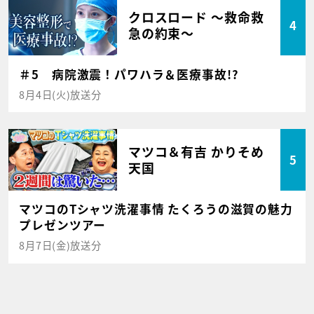
クロスロード ～救命救
4
急の約束～
＃5 病院激震！パワハラ＆医療事故!?
8月4日(火)放送分
マツコ＆有吉 かりそめ
5
天国
マツコのTシャツ洗濯事情 たくろうの滋賀の魅力
プレゼンツアー
8月7日(金)放送分