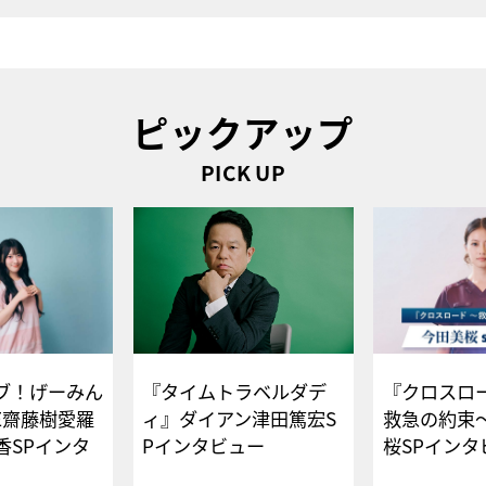
ピックアップ
PICK UP
ブ！げーみん
『タイムトラベルダデ
『クロスロー
E齋藤樹愛羅
ィ』ダイアン津田篤宏S
救急の約束
香SPインタ
Pインタビュー
桜SPイ