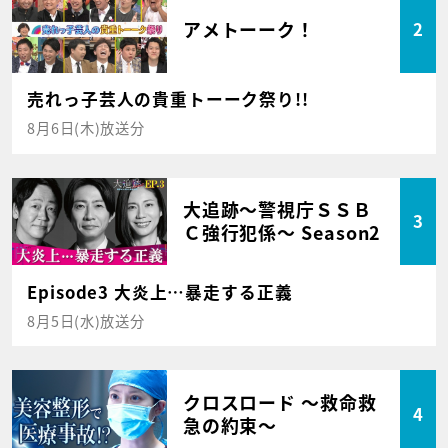
アメトーーク！
2
売れっ子芸人の貴重トーーク祭り!!
8月6日(木)放送分
大追跡～警視庁ＳＳＢ
3
Ｃ強行犯係～ Season2
Episode3 大炎上…暴走する正義
8月5日(水)放送分
クロスロード ～救命救
4
急の約束～