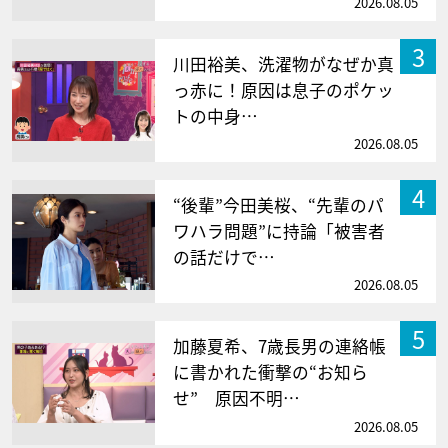
2026.08.05
3
川田裕美、洗濯物がなぜか真
っ赤に！原因は息子のポケッ
トの中身…
2026.08.05
4
“後輩”今田美桜、“先輩のパ
ワハラ問題”に持論「被害者
の話だけで…
2026.08.05
5
加藤夏希、7歳長男の連絡帳
に書かれた衝撃の“お知ら
せ” 原因不明…
2026.08.05