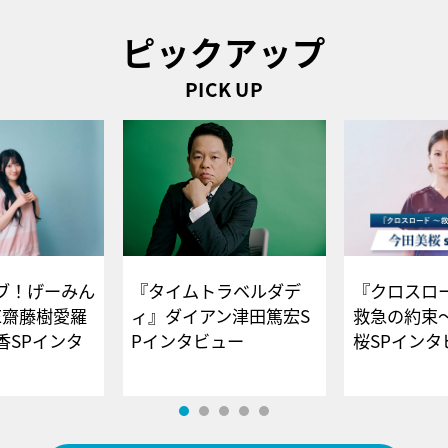
ピックアップ
PICK UP
ブ！げーみん
『タイムトラベルダデ
『クロスロー
E齋藤樹愛羅
ィ』ダイアン津田篤宏S
救急の約束
香SPインタ
Pインタビュー
桜SPイ