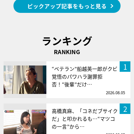
ピックアップ記事をもっと見る
ランキング
RANKING
1
“ベテラン”船越英一郎がクビ
覚悟のパワハラ謝罪拒
否！“後輩”だけ…
2026.08.05
2
高橋真麻、「コネだブサイク
だ」と叩かれるも…“マツコ
の一言”から…