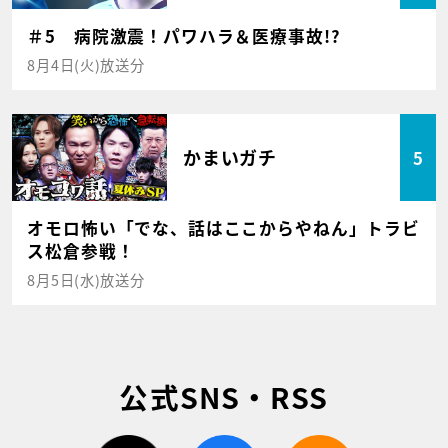
＃5 病院激震！パワハラ＆医療事故!?
8月4日(火)放送分
かまいガチ
5
オモロ怖い「でな、話はここからやねん」トラビ
ス松倉参戦！
8月5日(水)放送分
公式SNS・RSS
twitter
facebook
rss