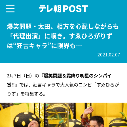
menu
テレ朝POST
爆笑問題・太田、相方を心配しながらも
「代理出演」に嘆き。すゑひろがりず
は“狂言キャラ”に限界も…
2021.02.07
2月7日（日）の
『
爆笑問題＆霜降り明星のシンパイ
賞!!
』
では、狂言キャラで大人気のコンビ「すゑひろが
りず」を特集する。