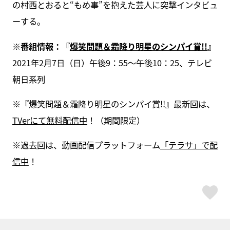
の村西とおると“もめ事”を抱えた芸人に突撃インタビュ
ーする。
※番組情報：『
爆笑問題＆霜降り明星のシンパイ賞!!
』
2021年2月7日（日）午後9：55～午後10：25、テレビ
朝日系列
※『爆笑問題＆霜降り明星のシンパイ賞!!』最新回は、
TVerにて無料配信中
！（期間限定）
※過去回は、動画配信プラットフォーム
「テラサ」で配
信中
！
ス