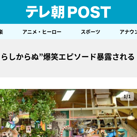
テレ
楽
アニメ・ヒーロー
スポーツ
アナウ
トらしからぬ”爆笑エピソード暴露される
1/1