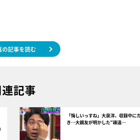
真の記事を読む
関連記事
サムネイル
「悔しいっすね」大泉洋、収録中に
き…大親友が明かした“疎遠…
0