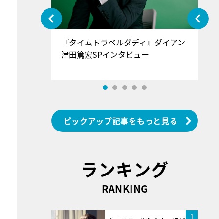
ぐ』＝LOV
『タイムトラベルダディ』ダイアン
『
香SPインタ
津田篤宏SPインタビュー
～
ピックアップ記事をもっと見る
ランキング
RANKING
1