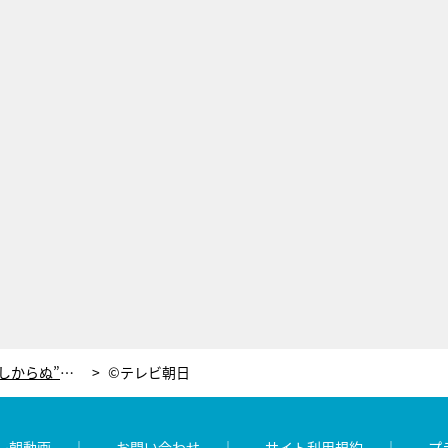
野口健、同級生に“アルピニストらしからぬ”爆笑エピソード暴露される！
©テレビ朝日
レ朝動画
お問い合わせ
サイト利用規約
プ