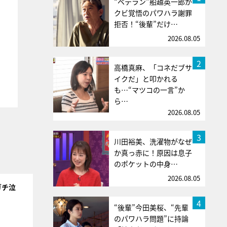
“ベテラン”船越英一郎が
クビ覚悟のパワハラ謝罪
拒否！“後輩”だけ…
2026.08.05
2
高橋真麻、「コネだブサ
イクだ」と叩かれる
も…“マツコの一言”か
ら…
2026.08.05
3
川田裕美、洗濯物がなぜ
か真っ赤に！原因は息子
のポケットの中身…
2026.08.05
ガチ泣
4
“後輩”今田美桜、“先輩
のパワハラ問題”に持論