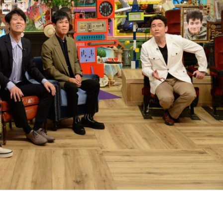
『アイ＝ラブ！げーみん
E齋藤樹愛羅＆佐々木舞
ビュー