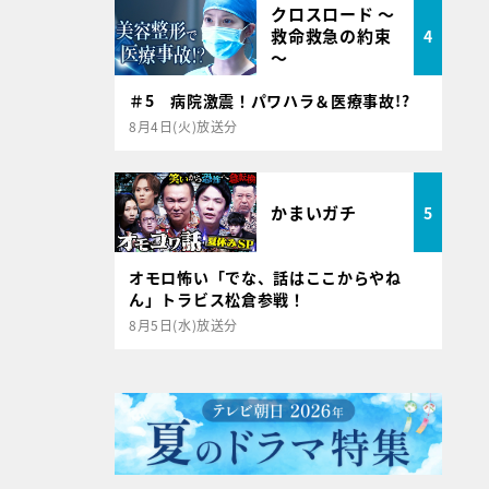
クロスロード ～
救命救急の約束
4
～
＃5 病院激震！パワハラ＆医療事故!?
8月4日(火)放送分
かまいガチ
5
オモロ怖い「でな、話はここからやね
ん」トラビス松倉参戦！
8月5日(水)放送分