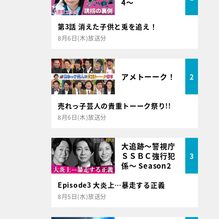
4～
第3話 消えた子供と兎を追え！
8月6日(木)放送分
アメトーーク！
2
売れっ子芸人の貴重トーーク祭り!!
8月6日(木)放送分
大追跡～警視庁
ＳＳＢＣ強行犯
3
係～ Season2
Episode3 大炎上…暴走する正義
8月5日(水)放送分