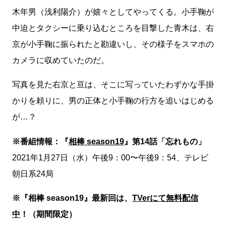
木年男（浅利陽介）が嬉々としてやってくる。小手鞠が
中迫とタクシーに乗り込むところを目撃した青木は、右
京が小手鞠に振られたと勘違いし、その様子をスマホの
カメラに収めていたのだ。
写真を見た右京と亘は、そこに写っていたわずかな手掛
かりを頼りに、男の正体と小手鞠の行方を追いはじめる
が…？
※番組情報：『
相棒 season19
』第14話「忘れもの」
2021年1月27日（水）午後9：00〜午後9：54、テレビ
朝日系24局
※『相棒 season19』最新回は、
TVerにて無料配信
中
！（期間限定）