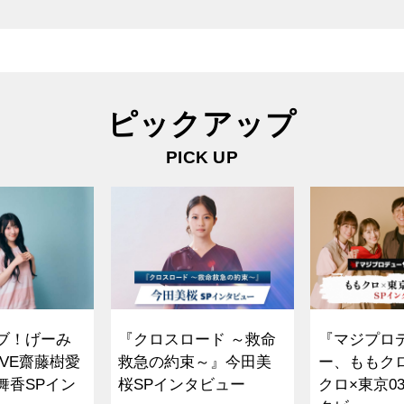
ピックアップ
PICK UP
ブ！げーみ
『クロスロード ～救命
『マジプロ
VE齋藤樹愛
救急の約束～』今田美
ー、ももク
舞香SPイン
桜SPインタビュー
クロ×東京0