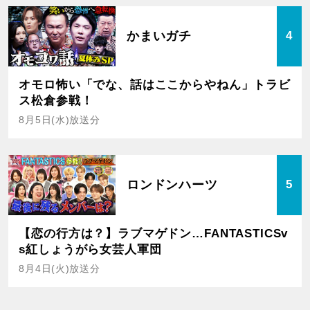
かまいガチ
4
オモロ怖い「でな、話はここからやねん」トラビ
ス松倉参戦！
8月5日(水)放送分
ロンドンハーツ
5
【恋の行方は？】ラブマゲドン…FANTASTICSv
s紅しょうがら女芸人軍団
8月4日(火)放送分