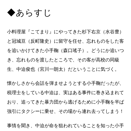
◆あらすじ
小料理屋『こてまり』にやってきた杉下右京（水谷豊）
と冠城亘（反町隆史）に留守を任せ、忘れものをした客
を追いかけてきた小手鞠（森口瑤子）。どうにか追いつ
き、忘れものを渡したところで、その客が高校の同級
生、中迫俊也（宮川一朗太）だということに気づく。
懐かしさから会話を弾ませようとする小手鞠だったが、
税理士をしている中迫は、実はある事件に巻き込まれて
おり、追ってきた暴力団から逃げるために小手鞠を半ば
強引にタクシーに乗せ、その場から連れ去ってしまう！
事情を聞き、中迫が命を狙われていることを知った小手