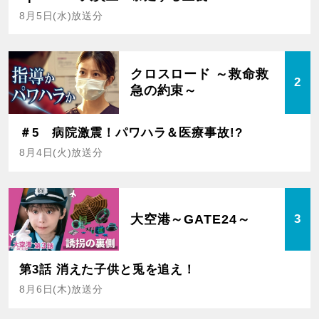
8月5日(水)放送分
クロスロード ～救命救
2
急の約束～
＃5 病院激震！パワハラ＆医療事故!?
8月4日(火)放送分
大空港～GATE24～
3
第3話 消えた子供と兎を追え！
8月6日(木)放送分