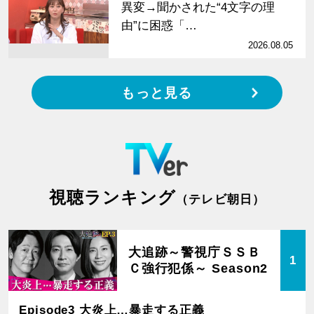
異変→聞かされた“4文字の理
由”に困惑「…
2026.08.05
もっと見る
視聴ランキング
（テレビ朝日）
大追跡～警視庁ＳＳＢ
1
Ｃ強行犯係～ Season2
Episode3 大炎上…暴走する正義