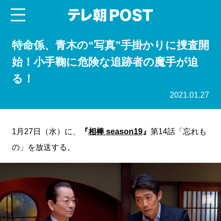
menu
テレ朝POST
特命係、青木の“写真”手掛かりに捜査開
始！小手鞠に危険な追跡者の魔手が迫
る！
2021.01.27
1月27日（水）に、
『
相棒 season19
』
第14話「忘れも
の」を放送する。