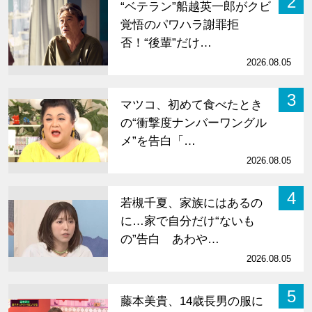
2
“ベテラン”船越英一郎がクビ
覚悟のパワハラ謝罪拒
否！“後輩”だけ…
2026.08.05
3
マツコ、初めて食べたとき
の“衝撃度ナンバーワングル
メ”を告白「…
2026.08.05
4
若槻千夏、家族にはあるの
に…家で自分だけ“ないも
の”告白 あわや…
2026.08.05
5
藤本美貴、14歳長男の服に