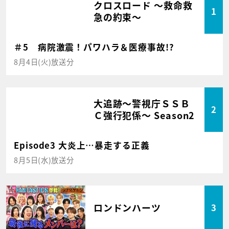
クロスロード ～救命救
1
急の約束～
＃5 病院激震！パワハラ＆医療事故!?
8月4日(火)放送分
大追跡～警視庁ＳＳＢ
2
Ｃ強行犯係～ Season2
Episode3 大炎上…暴走する正義
8月5日(水)放送分
ロンドンハーツ
3