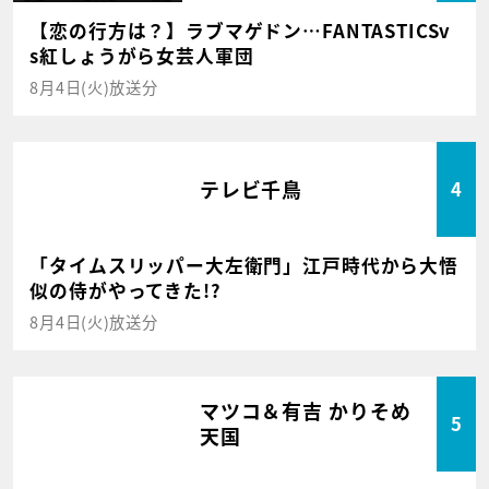
【恋の行方は？】ラブマゲドン…FANTASTICSv
s紅しょうがら女芸人軍団
8月4日(火)放送分
テレビ千鳥
4
「タイムスリッパー大左衛門」江戸時代から大悟
似の侍がやってきた!?
8月4日(火)放送分
マツコ＆有吉 かりそめ
5
天国