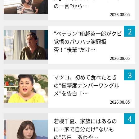
の一言”から…
2026.08.05
2
“ベテラン”船越英一郎がクビ
覚悟のパワハラ謝罪拒
否！“後輩”だけ…
2026.08.05
3
マツコ、初めて食べたとき
の“衝撃度ナンバーワングル
メ”を告白「…
2026.08.05
4
若槻千夏、家族にはあるの
に…家で自分だけ“ないも
の”告白 あわや…