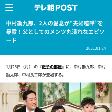
menu
テレ朝POST
中村勘九郎、2人の愛息が“夫婦喧嘩”を
暴露！父としてのメンツ丸潰れなエピソ
ード
2021.01.24
1月25日（月） の
『
徹子の部屋
』
に、中村勘九郎、中村
勘太郎、中村長三郎が登場する。