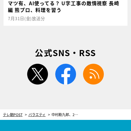
マツ有、AI使ってる？ U字工事の敵情視察 長崎
編 熊プロ、料理を習う
7月31日(金)放送分
公式SNS・RSS
twitter
facebook
rss
テレ朝POST
バラエティ
中村勘九郎、2人の愛息が“夫婦喧嘩”を暴露！父としてのメンツ丸潰れなエピソード