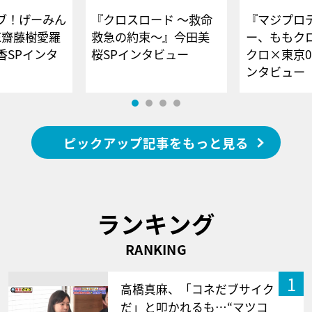
ブ！げーみん
『クロスロード ～救命
『マジプロ
E齋藤樹愛羅
救急の約束～』今田美
ー、ももク
香SPインタ
桜SPインタビュー
クロ×東京0
ンタビュー
ピックアップ記事をもっと見る
ランキング
RANKING
1
高橋真麻、「コネだブサイク
だ」と叩かれるも…“マツコ