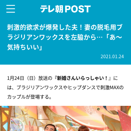
menu
テレ朝POST
刺激的欲求が爆発した夫！妻の脱毛用ブ
ラジリアンワックスを左脇から…「あ～
気持ちいい」
2021.01.24
1月24日（日）放送の
『新婚さんいらっしゃい！
』に
は、ブラジリアンワックスやヒップダンスで刺激MAXの
カップルが登場する。