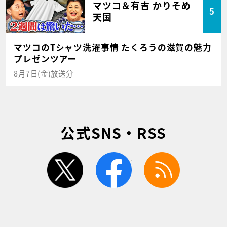
マツコ＆有吉 かりそめ
5
天国
マツコのTシャツ洗濯事情 たくろうの滋賀の魅力
プレゼンツアー
8月7日(金)放送分
公式SNS・RSS
twitter
facebook
rss