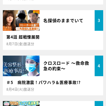
名探偵のままでいて
3
第4話 超戦慄展開
8月7日(金)放送分
クロスロード ～救命救
4
急の約束～
＃5 病院激震！パワハラ＆医療事故!?
8月4日(火)放送分