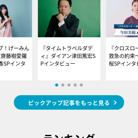
ブ！げーみん
『タイムトラベルダデ
『クロスロー
E齋藤樹愛羅
ィ』ダイアン津田篤宏S
救急の約束
香SPインタ
Pインタビュー
桜SPイ
ピックアップ記事をもっと見る