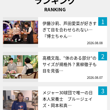
ランキング
RANKING
1
伊藤沙莉、芦田愛菜が好きす
ぎて目を合わせられない…
『博士ちゃん…
2026.08.08
2
高橋文哉、“体のある部分”の
サイズが規格外？黒柳徹子も
目を見張…
2026.08.07
3
メジャー30球団で唯一の日
本人栄養士 ブルージェイ
ズ・岡本和真…