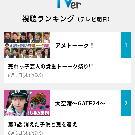
視聴ランキング
（テレビ朝日）
アメトーーク！
1
売れっ子芸人の貴重トーーク祭り!!
8月6日(木)放送分
大空港～GATE24～
2
第3話 消えた子供と兎を追え！
8月6日(木)放送分