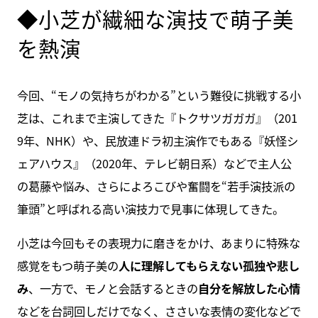
◆小芝が繊細な演技で萌子美
を熱演
今回、“モノの気持ちがわかる”という難役に挑戦する小
芝は、これまで主演してきた『トクサツガガガ』（201
9年、NHK）や、民放連ドラ初主演作でもある『妖怪シ
ェアハウス』（2020年、テレビ朝日系）などで主人公
の葛藤や悩み、さらによろこびや奮闘を“若手演技派の
筆頭”と呼ばれる高い演技力で見事に体現してきた。
小芝は今回もその表現力に磨きをかけ、あまりに特殊な
感覚をもつ萌子美の
人に理解してもらえない孤独や悲し
み
、一方で、モノと会話するときの
自分を解放した心情
などを台詞回しだけでなく、ささいな表情の変化などで