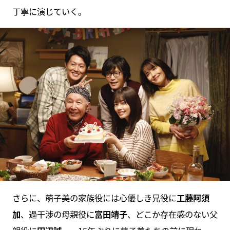
丁寧に演じていく。
さらに、萌子美の家族役には心優しき兄役に
工藤阿須
加
、過干渉の母親役に
富田靖子
、どこか存在感のない父