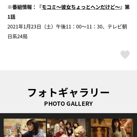
※番組情報：『
モコミ～彼女ちょっとヘンだけど～
』第
1話
2021年1月23日（土）午後11：00～11：30、テレビ朝
日系24局
ス
フォトギャラリー
PHOTO GALLERY