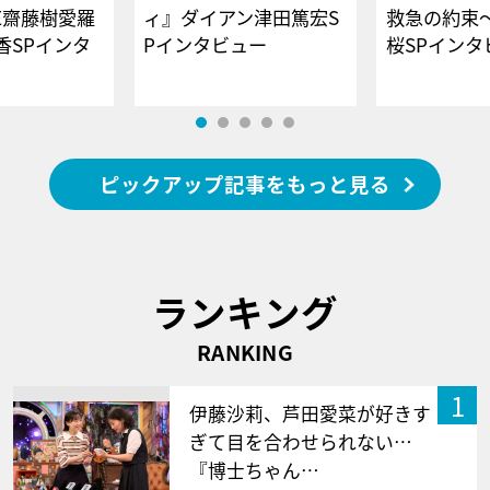
E齋藤樹愛羅
ィ』ダイアン津田篤宏S
救急の約束
香SPインタ
Pインタビュー
桜SPイ
ピックアップ記事をもっと見る
ランキング
RANKING
1
伊藤沙莉、芦田愛菜が好きす
ぎて目を合わせられない…
『博士ちゃん…