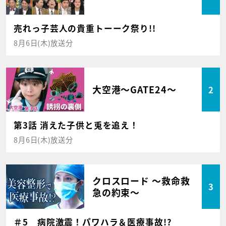
売れっ子芸人の貴重トーーク祭り!!
8月6日(木)放送分
大空港～GATE24～
2
第3話 消えた子供と兎を追え！
8月6日(木)放送分
クロスロード ～救命救
3
急の約束～
＃5 病院激震！パワハラ＆医療事故!?