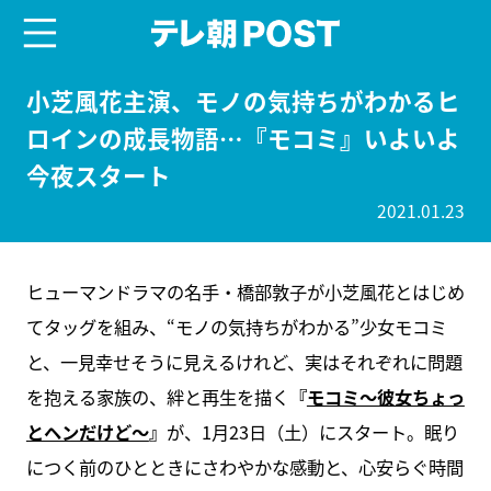
menu
テレ朝POST
小芝風花主演、モノの気持ちがわかるヒ
ロインの成長物語…『モコミ』いよいよ
今夜スタート
2021.01.23
ヒューマンドラマの名手・橋部敦子が小芝風花とはじめ
てタッグを組み、“モノの気持ちがわかる”少女モコミ
と、一見幸せそうに見えるけれど、実はそれぞれに問題
を抱える家族の、絆と再生を描く
『
モコミ～彼女ちょっ
とヘンだけど～
』
が、1月23日（土）にスタート。眠り
につく前のひとときにさわやかな感動と、心安らぐ時間