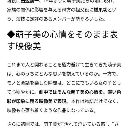
親役に
田辺誠一
、15年ぶりに萌子美たちの前に現れ、
家族の関係に影響を与える母方の祖父役に
橋爪功
とい
う、演技に定評のあるメンバーが勢ぞろいした。
◆萌子美の心情をそのまま表
す映像美
これまで人と関わることを極力避けて生きてきた萌子美
は、心のうちにどんな思いを抱えているのか。一方で、
モノと会話を楽しむ瞬間は、どこにでもいる女の子とし
て心穏やかに。
劇中ではそんな萌子美の心情を、淡い色
彩が印象に残る映像美で表現
。本作は物語だけでなく、
映像も心落ち着くような作品になっている。
さらに初回では、萌子美が“汚れて泣いている窓”、“さ