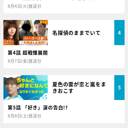
8月4日(火)放送分
名探偵のままでいて
4
第4話 超戦慄展開
8月7日(金)放送分
夏色の雲が恋と嵐をま
5
きおこす
第5話 「好き」涙の告白!?
8月8日(土)放送分