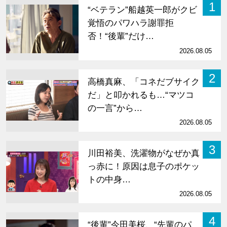
1
“ベテラン”船越英一郎がクビ
覚悟のパワハラ謝罪拒
否！“後輩”だけ…
2026.08.05
2
高橋真麻、「コネだブサイク
だ」と叩かれるも…“マツコ
の一言”から…
2026.08.05
3
川田裕美、洗濯物がなぜか真
っ赤に！原因は息子のポケッ
トの中身…
2026.08.05
4
“後輩”今田美桜、“先輩のパ