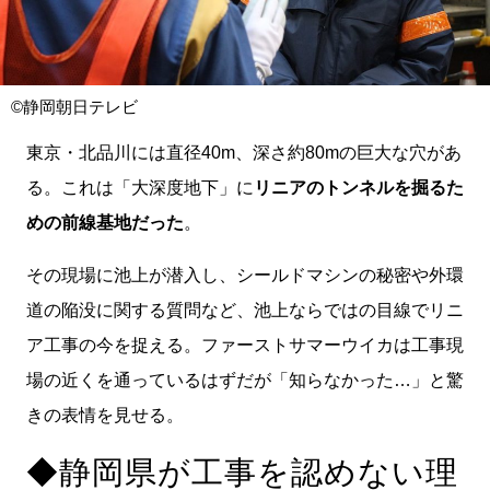
©静岡朝日テレビ
東京・北品川には直径40m、深さ約80mの巨大な穴があ
る。これは「大深度地下」に
リニアのトンネルを掘るた
めの前線基地だった
。
その現場に池上が潜入し、シールドマシンの秘密や外環
道の陥没に関する質問など、池上ならではの目線でリニ
ア工事の今を捉える。ファーストサマーウイカは工事現
場の近くを通っているはずだが「知らなかった…」と驚
きの表情を見せる。
◆静岡県が工事を認めない理