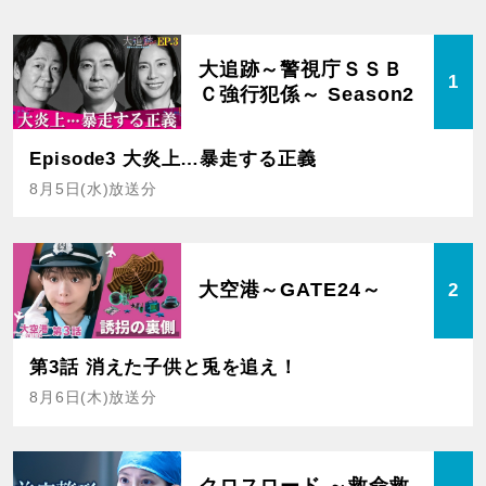
大追跡～警視庁ＳＳＢ
1
Ｃ強行犯係～ Season2
Episode3 大炎上…暴走する正義
8月5日(水)放送分
大空港～GATE24～
2
第3話 消えた子供と兎を追え！
8月6日(木)放送分