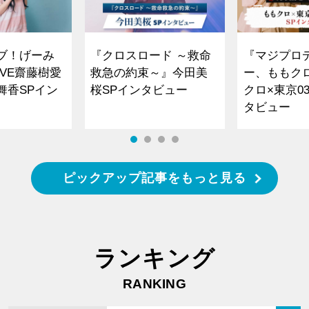
ブ！げーみ
『クロスロード ～救命
『マジプロ
VE齋藤樹愛
救急の約束～』今田美
ー、ももク
舞香SPイン
桜SPインタビュー
クロ×東京0
タビュー
ピックアップ記事をもっと見る
ランキング
RANKING