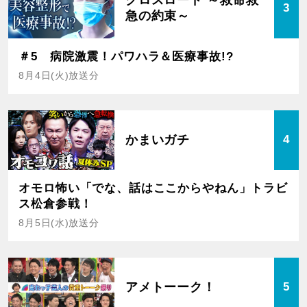
クロスロード ～救命救
3
急の約束～
＃5 病院激震！パワハラ＆医療事故!?
8月4日(火)放送分
かまいガチ
4
オモロ怖い「でな、話はここからやねん」トラビ
ス松倉参戦！
8月5日(水)放送分
アメトーーク！
5