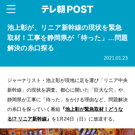
menu
テレ朝POST
池上彰が、リニア新幹線の現状を緊急
取材！工事を静岡県が「待った」…問題
解決の糸口探る
2021.01.23
ジャーナリスト・池上彰が現地に足を運び「リニア中央
新幹線」の現状を調査。都心に開いた「巨大な穴」や、
静岡県が工事に「待った」をかける理由など、問題解決
の糸口を探っていく番組
『
池上彰が緊急取材！どうな
る!? リニア新幹線
』
を1月24日（日）に放送する。