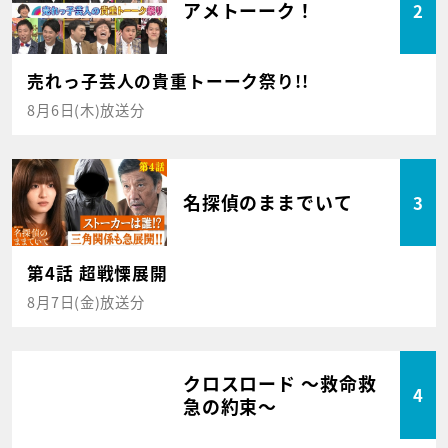
アメトーーク！
2
売れっ子芸人の貴重トーーク祭り!!
8月6日(木)放送分
名探偵のままでいて
3
第4話 超戦慄展開
8月7日(金)放送分
クロスロード ～救命救
4
急の約束～