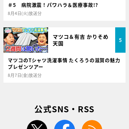
＃5 病院激震！パワハラ＆医療事故!?
8月4日(火)放送分
マツコ＆有吉 かりそめ
5
天国
マツコのTシャツ洗濯事情 たくろうの滋賀の魅力
プレゼンツアー
8月7日(金)放送分
公式SNS・RSS
twitter
facebook
rss