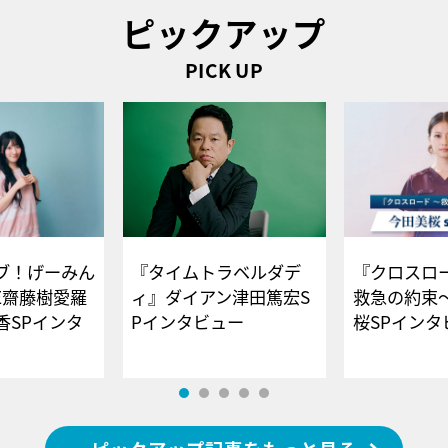
ピックアップ
PICK UP
ブ！げーみん
『タイムトラベルダデ
『クロスロー
E齋藤樹愛羅
ィ』ダイアン津田篤宏S
救急の約束
香SPインタ
Pインタビュー
桜SPイ