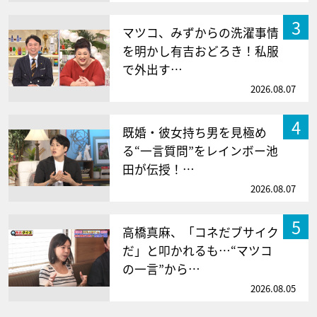
3
マツコ、みずからの洗濯事情
を明かし有吉おどろき！私服
で外出す…
2026.08.07
4
既婚・彼女持ち男を見極め
る“一言質問”をレインボー池
田が伝授！…
2026.08.07
5
高橋真麻、「コネだブサイク
だ」と叩かれるも…“マツコ
の一言”から…
2026.08.05