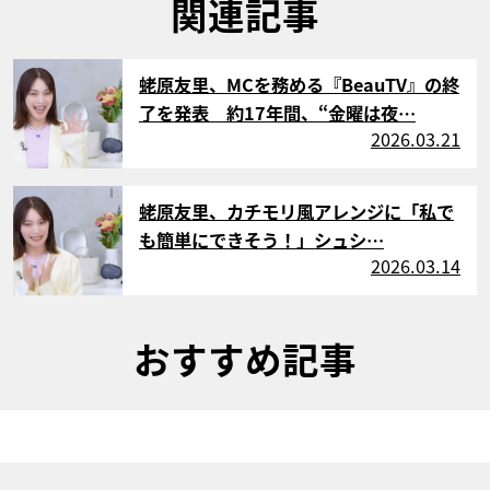
関連記事
サムネイル
蛯原友里、MCを務める『BeauTV』の終
了を発表 約17年間、“金曜は夜…
2026.03.21
サムネイル
蛯原友里、カチモリ風アレンジに「私で
も簡単にできそう！」シュシ…
2026.03.14
おすすめ記事