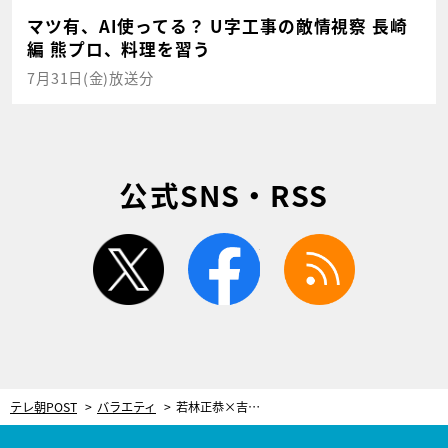
マツ有、AI使ってる？ U字工事の敵情視察 長崎
編 熊プロ、料理を習う
7月31日(金)放送分
公式SNS・RSS
twitter
facebook
rss
テレ朝POST
バラエティ
若林正恭×吉村崇×澤部佑のSPユニットがネタ披露も…かもめんたる・う大「作品性が低い」