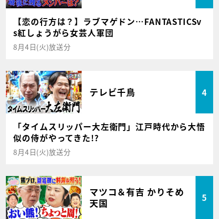
【恋の行方は？】ラブマゲドン…FANTASTICSv
s紅しょうがら女芸人軍団
8月4日(火)放送分
テレビ千鳥
4
「タイムスリッパー大左衛門」江戸時代から大悟
似の侍がやってきた!?
8月4日(火)放送分
マツコ＆有吉 かりそめ
5
天国