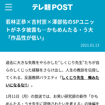
menu
テレ朝POST
若林正恭×吉村崇×澤部佑のSPユニッ
トがネタ披露も…かもめんたる・う大
「作品性が低い」
2021.01.13
過去に大きな失敗をやらかした“しくじり先生”たちが自
らのしくじった経験をさらけ出し、人生の教訓を伝授し
てくれる、反面教師バラエティ
『
しくじり先生 俺みた
いになるな!!
』
。
1月11日（月）の放送では、お笑い研究部の新作「かも
めんたる・う大先生に評価されたいを考える」の後編を