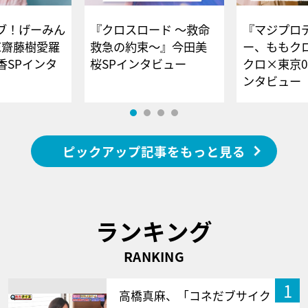
ブ！げーみん
『クロスロード ～救命
『マジプロ
E齋藤樹愛羅
救急の約束～』今田美
ー、ももク
香SPインタ
桜SPインタビュー
クロ×東京0
ンタビュー
ピックアップ記事をもっと見る
ランキング
RANKING
1
高橋真麻、「コネだブサイク