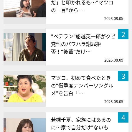
だ」と叩かれるも…“マツコ
の一言”から…
2026.08.05
2
“ベテラン”船越英一郎がクビ
覚悟のパワハラ謝罪拒
否！“後輩”だけ…
2026.08.05
3
マツコ、初めて食べたとき
の“衝撃度ナンバーワングル
メ”を告白「…
2026.08.05
4
若槻千夏、家族にはあるの
に…家で自分だけ“ないも