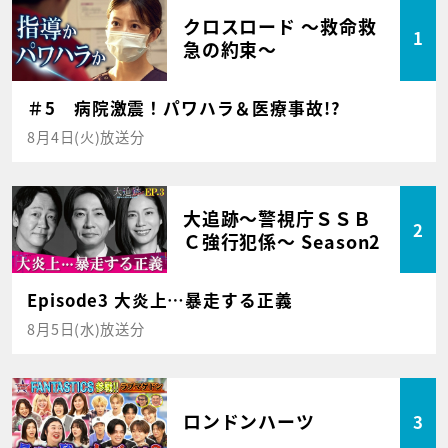
クロスロード ～救命救
1
急の約束～
＃5 病院激震！パワハラ＆医療事故!?
8月4日(火)放送分
大追跡～警視庁ＳＳＢ
2
Ｃ強行犯係～ Season2
Episode3 大炎上…暴走する正義
8月5日(水)放送分
ロンドンハーツ
3