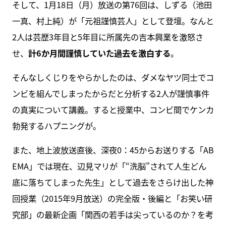
そして、1月18日（月）放送の第76回は、しずる（池田
一真、村上純）が「元祖謹慎芸人」として登壇。なんと
2人は芸歴3年目と5年目に所属先の吉本興業を激怒さ
せ、
計6か月間謹慎していた過去を激白する
。
そんなしくじりをやらかしたのは、ダメなヤツ同士でコ
ンビを組んでしまったからだと分析する2人が謹慎事件
の真実について講義。すると授業中、コンビ間でケンカ
勃発するハプニングが。
また、地上波放送直後、深夜0：45からお送りする「AB
EMA」では現在、辺見マリが「“洗脳”されて人生どん
底に落ちてしまった先生」として過去をさらけ出した神
回授業（2015年9月放送）の完全版・後編と「お笑い研
究部」の最新企画「関西の若手は尖っているのか？を考