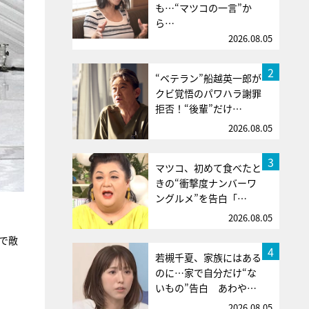
も…“マツコの一言”か
ら…
2026.08.05
2
“ベテラン”船越英一郎が
クビ覚悟のパワハラ謝罪
拒否！“後輩”だけ…
2026.08.05
3
マツコ、初めて食べたと
きの“衝撃度ナンバーワ
ングルメ”を告白「…
2026.08.05
で敵
4
若槻千夏、家族にはある
のに…家で自分だけ“な
いもの”告白 あわや…
2026.08.05