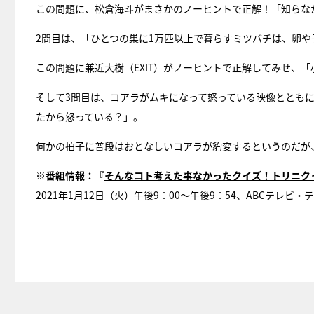
この問題に、松倉海斗がまさかのノーヒントで正解！「知らな
2問目は、「ひとつの巣に1万匹以上で暮らすミツバチは、卵
この問題に兼近大樹（EXIT）がノーヒントで正解してみせ、
そして3問目は、コアラがムキになって怒っている映像ととも
たから怒っている？」。
何かの拍子に普段はおとなしいコアラが豹変するというのだが
※番組情報：『
そんなコト考えた事なかったクイズ！トリニク
2021年1月12日（火）午後9：00～午後9：54、ABCテレビ・