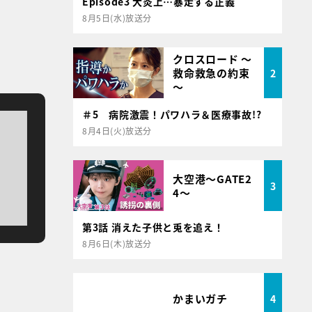
Episode3 大炎上…暴走する正義
8月5日(水)放送分
クロスロード ～
救命救急の約束
2
～
＃5 病院激震！パワハラ＆医療事故!?
8月4日(火)放送分
大空港～GATE2
3
4～
第3話 消えた子供と兎を追え！
8月6日(木)放送分
かまいガチ
4