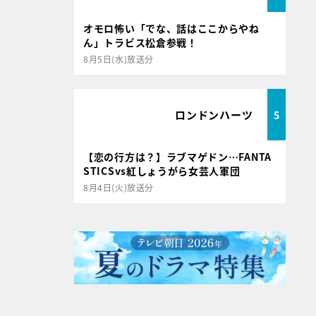
オモロ怖い「でな、話はここからやね
ん」トラビス松倉参戦！
8月5日(水)放送分
ロンドンハーツ
5
【恋の行方は？】ラブマゲドン…FANTA
STICSvs紅しょうがら女芸人軍団
8月4日(火)放送分