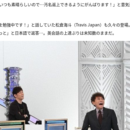
がいつも素晴らしいので…汚名返上できるようにがんばります！」と意気
『アイ＝ラブ！げーみん
E齋藤樹愛羅＆佐々木舞
中です！」と話していた松倉海斗（Travis Japan）も久々の登場
ビュー
っと」と日本語で返答…。英会話の上達ぶりは未知数のままだ。