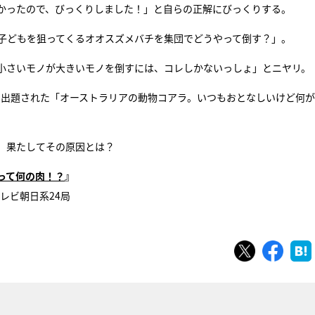
かったので、びっくりしました！」と自らの正解にびっくりする。
や子どもを狙ってくるオオスズメバチを集団でどうやって倒す？」。
「小さいモノが大きいモノを倒すには、コレしかないっしょ」とニヤリ。
に出題された「オーストラリアの動物コアラ。いつもおとなしいけど何
、果たしてその原因とは？
って何の肉！？
』
テレビ朝日系24局
ツイート
シェ