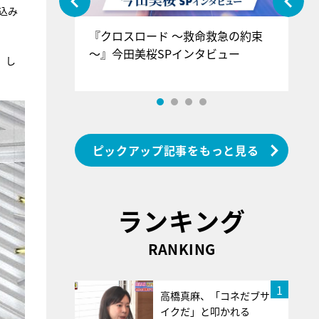
込み
ぐ』＝LOV
『クロスロード ～救命救急の約束
『
香SPインタ
～』今田美桜SPインタビュー
ロ
。し
ン
ピックアップ記事をもっと見る
ランキング
RANKING
1
高橋真麻、「コネだブサ
イクだ」と叩かれる