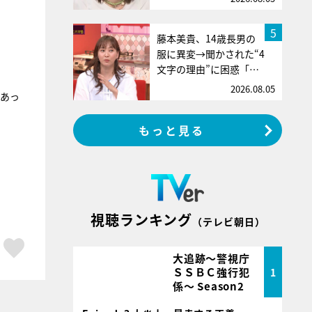
5
藤本美貴、14歳長男の
服に異変→聞かされた“4
文字の理由”に困惑「…
2026.08.05
があっ
もっと見る
視聴ランキング
（テレビ朝日）
ア
はてブ
スキボタン
大追跡～警視庁
ＳＳＢＣ強行犯
1
係～ Season2