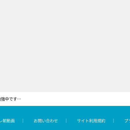
Travis Japan・松倉海斗「英語を勉強中です！」 しかしヒロド歩美アナの英語質問に「えーっと」
レ朝動画
お問い合わせ
サイト利用規約
プ