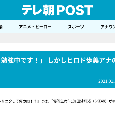
テレ
楽
アニメ・ヒーロー
スポーツ
アナウ
英語を勉強中です！」 しかしヒロド歩美アナ
2021.01.
トリニクって何の肉！？』
では、“優等生席”に惣田紗莉渚（SKE48）が