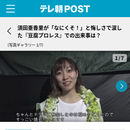
menu
テレ朝POST
須田亜香里が「なにくそ！」と悔しさで涙し
た『豆腐プロレス』での出来事は？
（写真ギャラリー 1/7）
1/7