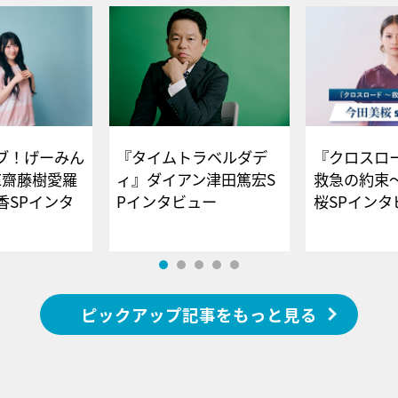
ブ！げーみん
『タイムトラベルダデ
『クロスロー
E齋藤樹愛羅
ィ』ダイアン津田篤宏S
救急の約束
香SPインタ
Pインタビュー
桜SPイ
ピックアップ記事をもっと見る