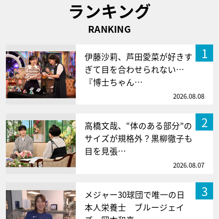
ランキング
RANKING
1
伊藤沙莉、芦田愛菜が好きす
ぎて目を合わせられない…
『博士ちゃん…
2026.08.08
2
高橋文哉、“体のある部分”の
サイズが規格外？黒柳徹子も
目を見張…
2026.08.07
3
メジャー30球団で唯一の日
本人栄養士 ブルージェイ