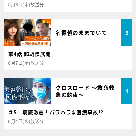
8月6日(木)放送分
名探偵のままでいて
3
第4話 超戦慄展開
8月7日(金)放送分
クロスロード ～救命救
4
急の約束～
＃5 病院激震！パワハラ＆医療事故!?
8月4日(火)放送分