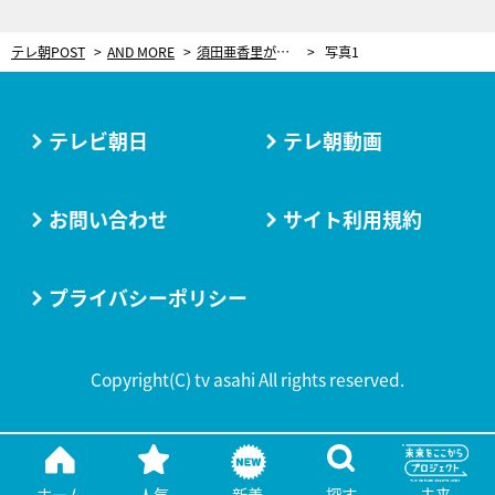
テレ朝POST
AND MORE
須田亜香里が「なにくそ！」と悔しさで涙した『豆腐プロレス』での出来事は？
写真1
テレビ朝日
テレ朝動画
お問い合わせ
サイト利用規約
プライバシーポリシー
Copyright(C) tv asahi All rights reserved.
ホーム
人気
新着
探す
未来