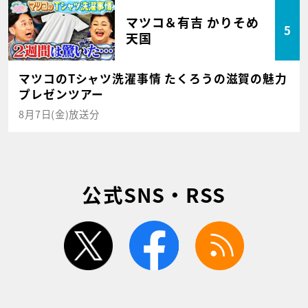
マツコ＆有吉 かりそめ
5
天国
マツコのTシャツ洗濯事情 たくろうの滋賀の魅力
プレゼンツアー
8月7日(金)放送分
公式SNS・RSS
twitter
facebook
rss