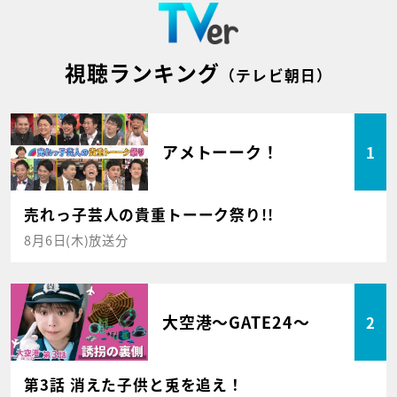
視聴ランキング
（テレビ朝日）
アメトーーク！
1
売れっ子芸人の貴重トーーク祭り!!
8月6日(木)放送分
大空港～GATE24～
2
第3話 消えた子供と兎を追え！