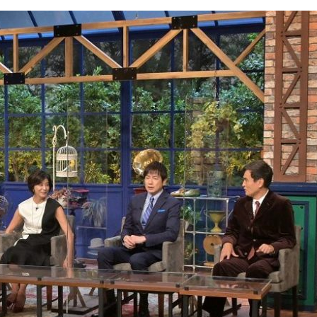
『アイ＝ラブ！げーみん
E齋藤樹愛羅＆佐々木舞
ビュー