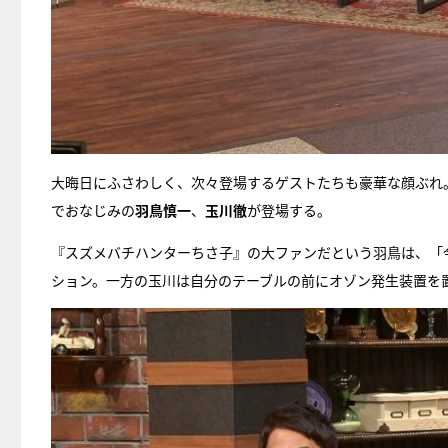
大晦日にふさわしく、次々登場するゲストたちも豪華な顔ぶれ。
でおなじみの
羽鳥慎一
、
玉川徹
が登場する。
『スズメバチハンターちさ子』の大ファンだという羽鳥は、「
ション。一方の玉川は自分のテーブルの前にオゾン発生装置を