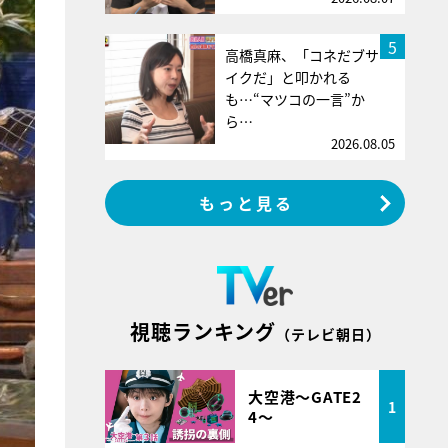
5
高橋真麻、「コネだブサ
イクだ」と叩かれる
も…“マツコの一言”か
ら…
2026.08.05
もっと見る
視聴ランキング
（テレビ朝日）
大空港～GATE2
1
4～