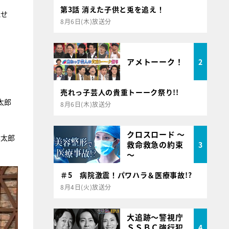
第3話 消えた子供と兎を追え！
見せ
8月6日(木)放送分
アメトーーク！
2
売れっ子芸人の貴重トーーク祭り!!
太郎
8月6日(木)放送分
クロスロード ～
孝太郎
救命救急の約束
3
～
＃5 病院激震！パワハラ＆医療事故!?
8月4日(火)放送分
大追跡～警視庁
ＳＳＢＣ強行犯
4