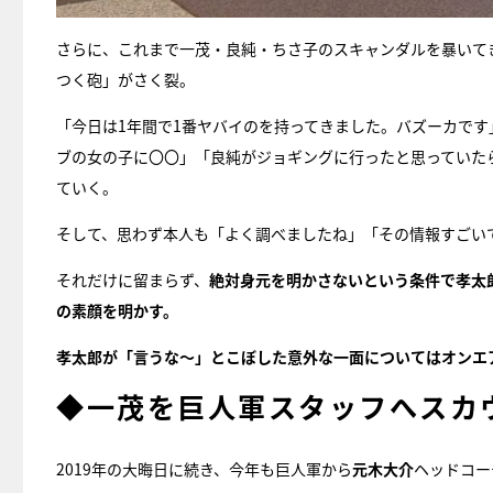
さらに、これまで一茂・良純・ちさ子のスキャンダルを暴いて
つく砲」がさく裂。
「今日は1年間で1番ヤバイのを持ってきました。バズーカで
ブの女の子に〇〇」「良純がジョギングに行ったと思っていた
ていく。
そして、思わず本人も「よく調べましたね」「その情報すごい
それだけに留まらず、
絶対身元を明かさないという条件で孝太郎
の素顔を明かす。
孝太郎が「言うな～」とこぼした意外な一面についてはオンエ
◆一茂を巨人軍スタッフへスカ
2019年の大晦日に続き、今年も巨人軍から
元木大介
ヘッドコー