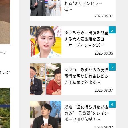
れる“ミリオンセラー
達…
2026.08.07
2
ゆうちゃみ、出演を熱望
する大人気番組を告白
「オーディション10…
ー』
2026.08.06
3
マツコ、みずからの洗濯
イテン
事情を明かし有吉おどろ
き！私服で外出す…
2026.08.07
4
既婚・彼女持ち男を見極
める“一言質問”をレイン
ボー池田が伝授！…
2026.08.07