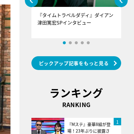
ぐ』＝LOV
『タイムトラベルダディ』ダイアン
『
香SPインタ
津田篤宏SPインタビュー
～
ピックアップ記事をもっと見る
ランキング
RANKING
1
『Mステ』豪華8組が登
場！23年ぶりに披露さ