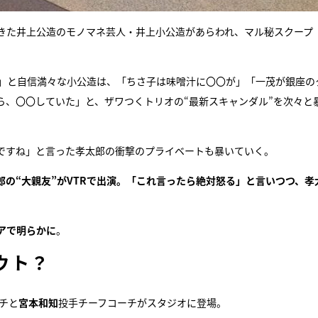
きた井上公造のモノマネ芸人・井上小公造があらわれ、マル秘スクープ
す」と自信満々な小公造は、「ちさ子は味噌汁に〇〇が」「一茂が銀座の
ら、〇〇していた」と、ザワつくトリオの“最新スキャンダル”を次々と
ですね」と言った孝太郎の衝撃のプライベートも暴いていく。
の“大親友”がVTRで出演。「これ言ったら絶対怒る」と言いつつ、孝
アで明らかに
。
ウト？
チと
宮本和知
投手チーフコーチがスタジオに登場。