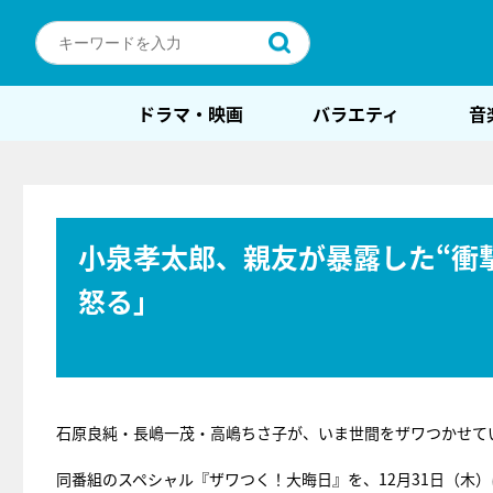
ドラマ・映画
バラエティ
音
小泉孝太郎、親友が暴露した“衝
怒る」
石原良純・長嶋一茂・高嶋ちさ子が、いま世間をザワつかせて
同番組のスペシャル『ザワつく！大晦日』を、12月31日（木