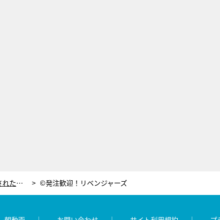
次長課長・河本 中学生にボコボコにされた挙句、衝撃ミスで過酷ロケのギャラ0円に⁈
©発注歓迎！リベンジャーズ
レ朝動画
お問い合わせ
サイト利用規約
プ