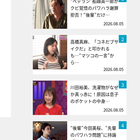
“ベテラン”船越英一郎が
クビ覚悟のパワハラ謝罪
拒否！“後輩”だけ…
2026.08.05
2
高橋真麻、「コネだブサ
イクだ」と叩かれる
も…“マツコの一言”か
ら…
2026.08.05
3
川田裕美、洗濯物がなぜ
か真っ赤に！原因は息子
のポケットの中身…
2026.08.05
4
“後輩”今田美桜、“先輩
のパワハラ問題”に持論