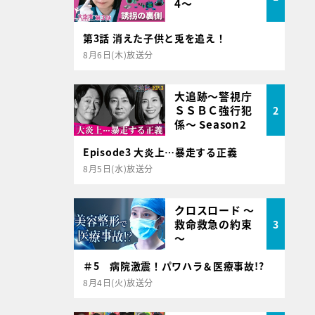
4～
第3話 消えた子供と兎を追え！
8月6日(木)放送分
大追跡～警視庁
ＳＳＢＣ強行犯
2
係～ Season2
Episode3 大炎上…暴走する正義
8月5日(水)放送分
クロスロード ～
救命救急の約束
3
～
＃5 病院激震！パワハラ＆医療事故!?
8月4日(火)放送分