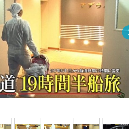
『アイ＝ラブ！げーみん
E齋藤樹愛羅＆佐々木舞
ビュー