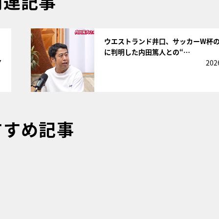
関連記事
サムネイル
ウエストランド井口、サッカーW杯
に判明した内田篤人との“…
7
202
すすめ記事