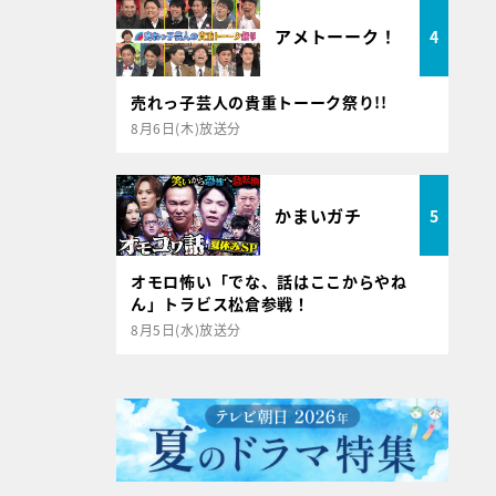
アメトーーク！
4
売れっ子芸人の貴重トーーク祭り!!
8月6日(木)放送分
かまいガチ
5
オモロ怖い「でな、話はここからやね
ん」トラビス松倉参戦！
8月5日(水)放送分