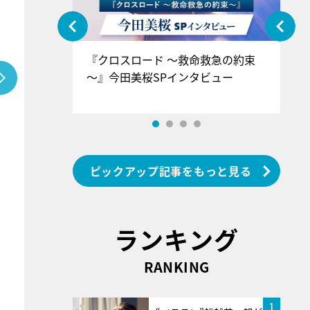
ぐ』＝LOV
『クロスロード ～救命救急の約束
『
香SPインタ
～』今田美桜SPインタビュー
ロ
ン
ピックアップ記事をもっと見る
ランキング
RANKING
1