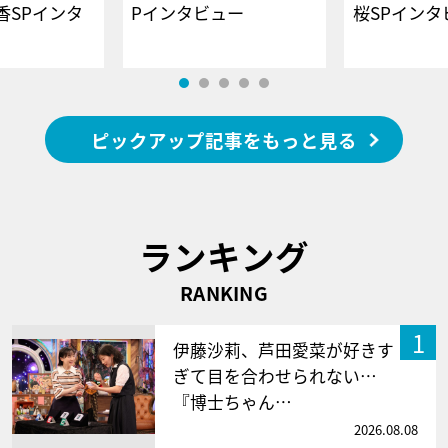
香SPインタ
Pインタビュー
桜SPイ
ピックアップ記事をもっと見る
ランキング
RANKING
1
伊藤沙莉、芦田愛菜が好きす
ぎて目を合わせられない…
『博士ちゃん…
2026.08.08