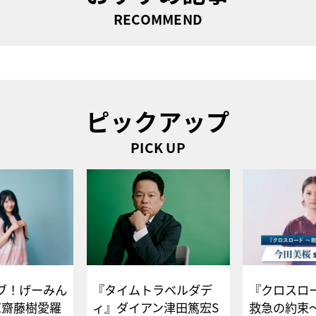
RECOMMEND
ピックアップ
PICK UP
ブ！げーみん
『タイムトラベルダデ
『クロスロー
E齋藤樹愛羅
ィ』ダイアン津田篤宏S
救急の約束