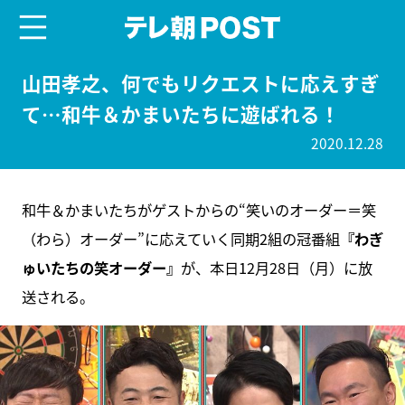
menu
テレ朝POST
山田孝之、何でもリクエストに応えすぎ
て…和牛＆かまいたちに遊ばれる！
2020.12.28
和牛＆かまいたちがゲストからの“笑いのオーダー＝笑
（わら）オーダー”に応えていく同期2組の冠番組
『わぎ
ゅいたちの笑オーダー』
が、本日12月28日（月）に放
送される。