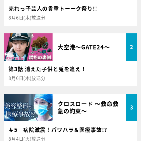
売れっ子芸人の貴重トーーク祭り!!
8月6日(木)放送分
大空港～GATE24～
2
第3話 消えた子供と兎を追え！
8月6日(木)放送分
クロスロード ～救命救
3
急の約束～
＃5 病院激震！パワハラ＆医療事故!?
8月4日(火)放送分