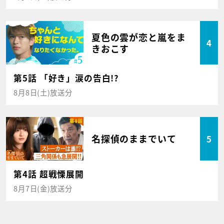
夏色の雲が恋と嵐をま
4
きおこす
第5話 「好き」涙の告白!?
8月8日(土)放送分
名探偵のままでいて
5
第4話 超戦慄展開
8月7日(金)放送分