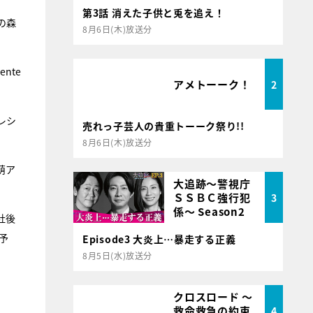
第3話 消えた子供と兎を追え！
の森
8月6日(木)放送分
nte
アメトーーク！
2
レシ
売れっ子芸人の貴重トーーク祭り!!
8月6日(木)放送分
萌ア
大追跡～警視庁
ＳＳＢＣ強行犯
3
係～ Season2
社後
演予
Episode3 大炎上…暴走する正義
8月5日(水)放送分
クロスロード ～
救命救急の約束
4