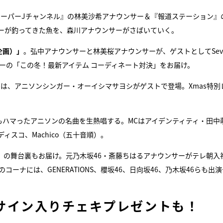
スーパーJチャンネル』の林美沙希アナウンサー＆『報道ステーション』
ーが釣ってきた魚を、森川アナウンサーがさばいていく。
企画）」
。弘中アナウンサーと林美桜アナウンサーが、ゲストとしてSeve
ーの「この冬！最新アイテム コーディネート対決」をお届け。
には、アニソンシンガー・オーイシマサヨシがゲストで登場。Xmas特別
もハマったアニソンの名曲を生熱唱する。MCはアイデンティティ・田中
スコ、Machico（五十音順）。
020』の舞台裏もお届け。元乃木坂46・斎藤ちはるアナウンサーがテレ朝入
のコーナには、GENERATIONS、櫻坂46、日向坂46、乃木坂46らも出
サイン入りチェキプレゼントも！