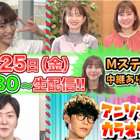
『アイ＝ラブ！げーみん
E齋藤樹愛羅＆佐々木舞
ビュー