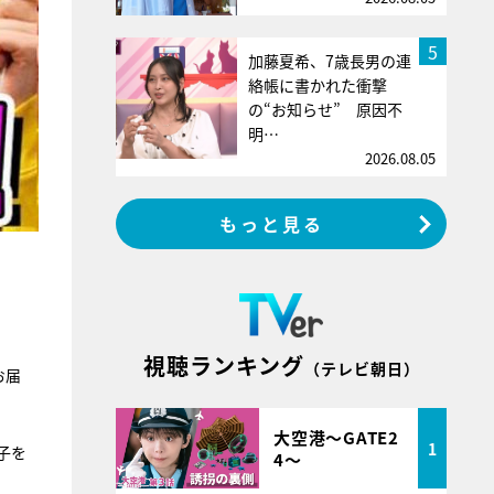
5
加藤夏希、7歳長男の連
絡帳に書かれた衝撃
の“お知らせ” 原因不
明…
2026.08.05
もっと見る
視聴ランキング
（テレビ朝日）
お届
大空港～GATE2
1
子を
4～