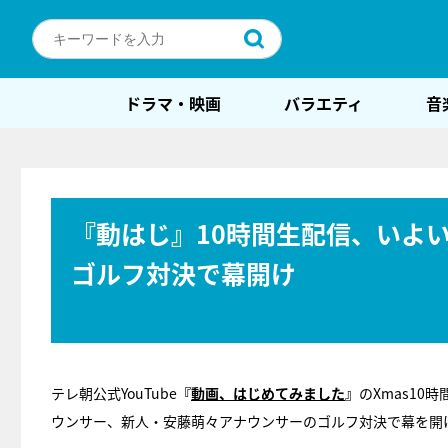
ドラマ・映画
バラエティ
音
『動はじ』10時間生配信、いよ
ゴルフ対決で幕開け
テレ朝公式YouTube
『
動画、はじめてみました
』
のXmas10
ウンサー、新人・安藤萌々アナウンサーのゴルフ対決で幕を開