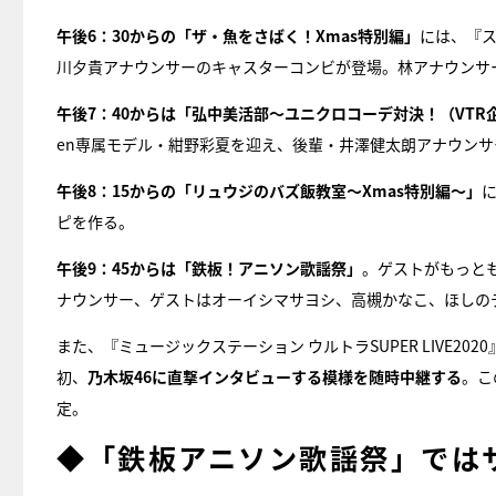
午後6：30からの「ザ・魚をさばく！Xmas特別編」
には、『
川夕貴アナウンサーのキャスターコンビが登場。林アナウンサ
午後7：40からは「弘中美活部～ユニクロコーデ対決！（VTR
en専属モデル・紺野彩夏を迎え、後輩・井澤健太朗アナウンサ
午後8：15からの「リュウジのバズ飯教室〜Xmas特別編〜」
ピを作る。
午後9：45からは「鉄板！アニソン歌謡祭」
。ゲストがもっと
ナウンサー、ゲストはオーイシマサヨシ、高槻かなこ、ほしのディ
また、『ミュージックステーション ウルトラSUPER LIVE2
初、
乃木坂46に直撃インタビューする模様を随時中継する
。こ
定。
◆「鉄板アニソン歌謡祭」では