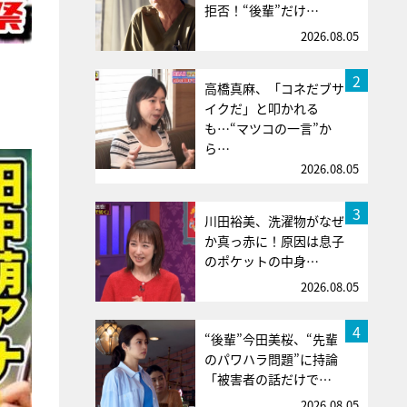
拒否！“後輩”だけ…
2026.08.05
2
高橋真麻、「コネだブサ
イクだ」と叩かれる
も…“マツコの一言”か
ら…
2026.08.05
3
川田裕美、洗濯物がなぜ
か真っ赤に！原因は息子
のポケットの中身…
2026.08.05
4
“後輩”今田美桜、“先輩
のパワハラ問題”に持論
「被害者の話だけで…
2026.08.05