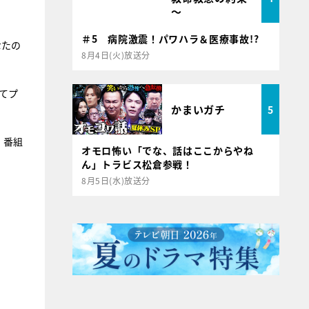
～
。
＃5 病院激震！パワハラ＆医療事故!?
なたの
8月4日(火)放送分
てプ
かまいガチ
5
、番組
オモロ怖い「でな、話はここからやね
ん」トラビス松倉参戦！
8月5日(水)放送分