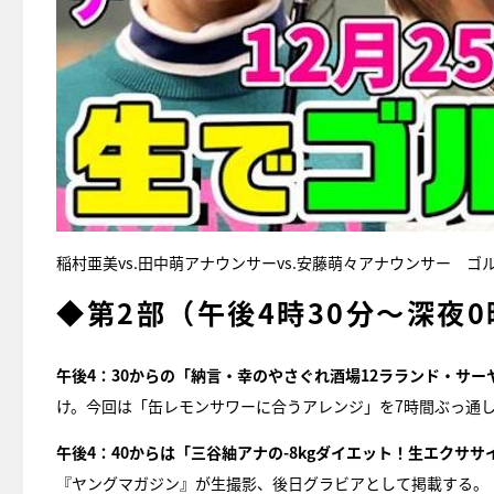
稲村亜美vs.田中萌アナウンサーvs.安藤萌々アナウンサー ゴ
◆第2部（午後4時30分〜深夜
午後4：30からの「納言・幸のやさぐれ酒場12ラランド・サー
け。今回は「缶レモンサワーに合うアレンジ」を7時間ぶっ通
午後4：40からは「三谷紬アナの-8kgダイエット！生エクササ
『ヤングマガジン』が生撮影、後日グラビアとして掲載する。