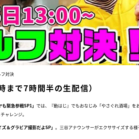
ルフ対決
0時まで7時間半の生配信）
ヤも緊急参戦SP1」
では、『動はじ』でもおなじみ「やさぐれ酒場」を
しチャレンジ。
イズ＆グラビア撮影だよSP」
。三谷アナウンサーがエクササイズする様