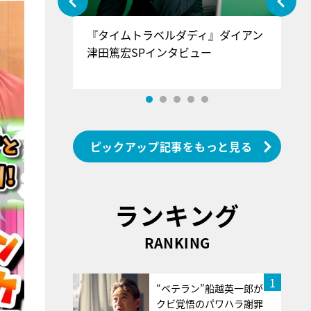
ぐ』＝LOV
『タイムトラベルダディ』ダイアン
『
香SPインタ
津田篤宏SPインタビュー
～
ピックアップ記事をもっと見る
ランキング
RANKING
1
“ベテラン”船越英一郎が
クビ覚悟のパワハラ謝罪