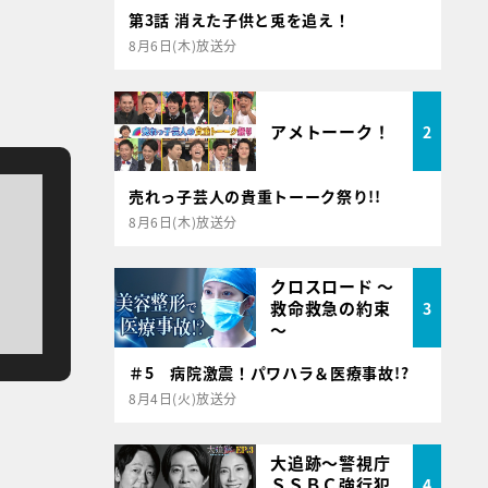
第3話 消えた子供と兎を追え！
8月6日(木)放送分
アメトーーク！
2
売れっ子芸人の貴重トーーク祭り!!
8月6日(木)放送分
クロスロード ～
救命救急の約束
3
～
＃5 病院激震！パワハラ＆医療事故!?
8月4日(火)放送分
大追跡～警視庁
ＳＳＢＣ強行犯
4