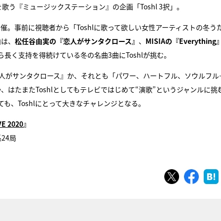
歌う『ミュージックステーション』の企画「Toshl 3択」。
催。事前に視聴者から「Toshlに歌って欲しい女性アーティストの冬う
曲は、
松任谷由実の『恋人がサンタクロース』
、
MISIAの『Everything
長く支持を得続けている冬の名曲3曲にToshlが挑む。
恋人がサンタクロース』か、それとも「パワー、ハートフル、ソウルフル
g』か、はたまたToshlとしてもテレビではじめて“演歌”というジャンルに挑
も、Toshlにとって大きなチャレンジとなる。
 2020
』
24局
ツイート
シェ