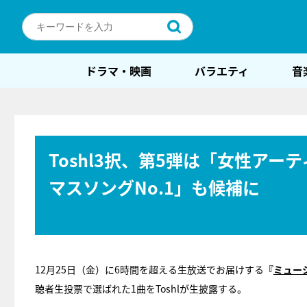
ドラマ・映画
バラエティ
音
Toshl3択、第5弾は「女性ア
マスソングNo.1」も候補に
12月25日（金）に6時間を超える生放送でお届けする
『
ミュージ
聴者生投票で選ばれた1曲をToshlが生披露する。