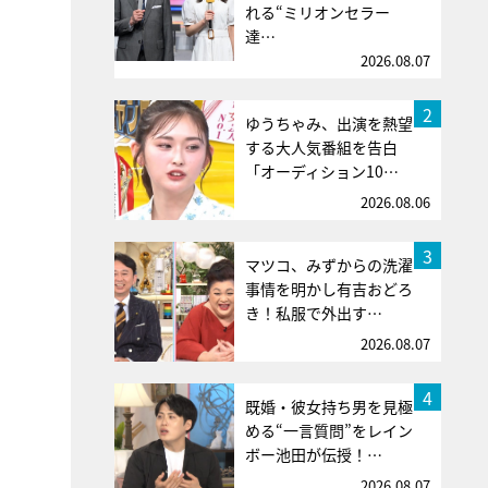
れる“ミリオンセラー
達…
2026.08.07
2
ゆうちゃみ、出演を熱望
する大人気番組を告白
「オーディション10…
2026.08.06
3
マツコ、みずからの洗濯
事情を明かし有吉おどろ
き！私服で外出す…
2026.08.07
4
既婚・彼女持ち男を見極
める“一言質問”をレイン
ボー池田が伝授！…
2026.08.07