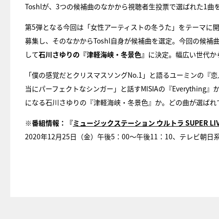
Toshlが、3つの候補曲のなかから視聴者生投票で選ばれた1曲を
第5弾となる今回は「女性アーティストの冬うた」をテーマに開
募集し、そのなかからToshl自身が候補曲を選定。今回の候補
して
石川さゆりの『津軽海峡・冬景色』
に決定。幅広い世代から
「僕の感覚だとクリスマスソングNo.1」と語るユーミンの『
当にパーフェクトなシンガー」と話すMISIAの『Everythin
になる石川さゆりの『津軽海峡・冬景色』か。どの曲が選ばれて
※番組情報：『
ミュージックステーション ウルトラ SUPER LIVE
2020年12月25日（金）午後5：00～午後11：10、テレビ朝日系