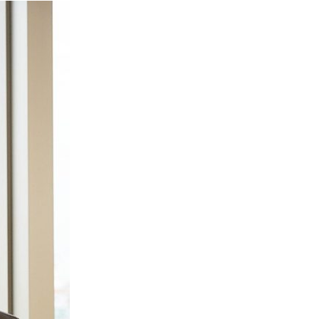
『アイ＝ラブ！げーみん
E齋藤樹愛羅＆佐々木舞
ビュー