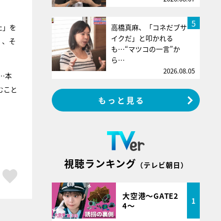
5
た」を
高橋真麻、「コネだブサ
イクだ」と叩かれる
』
、そ
も…“マツコの一言”か
ら…
2026.08.05
…本
むこと
もっと見る
視聴ランキング
（テレビ朝日）
ア
はてブ
スキボタン
大空港～GATE2
1
4～