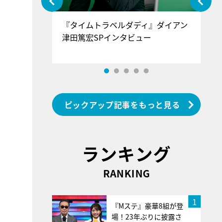
ぐ』＝LOV
『タイムトラベルダディ』ダイアン
『
香SPインタ
津田篤宏SPインタビュー
～
ピックアップ記事をもっと見る
ランキング
RANKING
1
『Mステ』豪華8組が登
場！23年ぶりに披露さ