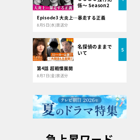
係～ Season2
Episode3 大炎上…暴走する正義
8月5日(水)放送分
名探偵のままで
5
いて
第4話 超戦慄展開
8月7日(金)放送分
急上昇ワード