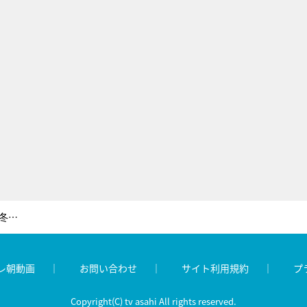
Toshl3択、第5弾は「女性アーティストの冬うた」「僕の感覚だとクリスマスソングNo.1」も候補に
レ朝動画
お問い合わせ
サイト利用規約
プ
Copyright(C) tv asahi All rights reserved.