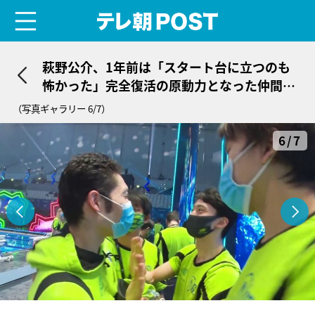
menu
テレ朝POST
萩野公介、1年前は「スタート台に立つのも
怖かった」完全復活の原動力となった仲間た
ちの存在
（写真ギャラリー 6/7）
6/7