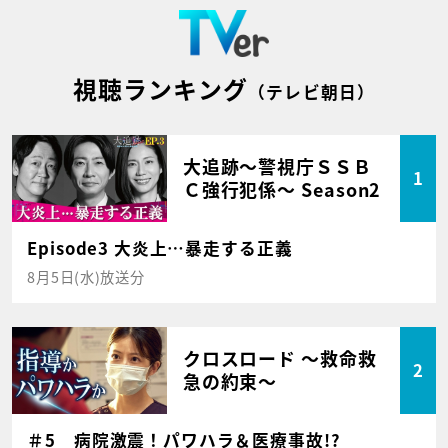
視聴ランキング
（テレビ朝日）
大追跡～警視庁ＳＳＢ
1
Ｃ強行犯係～ Season2
Episode3 大炎上…暴走する正義
8月5日(水)放送分
クロスロード ～救命救
2
急の約束～
＃5 病院激震！パワハラ＆医療事故!?