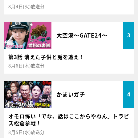
8月4日(火)放送分
大空港～GATE24～
3
第3話 消えた子供と兎を追え！
8月6日(木)放送分
かまいガチ
4
オモロ怖い「でな、話はここからやねん」トラビ
ス松倉参戦！
8月5日(水)放送分