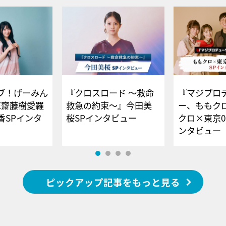
ブ！げーみん
『クロスロード ～救命
『マジプロ
E齋藤樹愛羅
救急の約束～』今田美
ー、ももク
香SPインタ
桜SPインタビュー
クロ×東京0
ンタビュー
ピックアップ記事をもっと見る