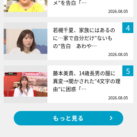
メ”を告白「…
2026.08.05
4
若槻千夏、家族にはあるの
に…家で自分だけ“ないも
の”告白 あわや…
2026.08.05
5
藤本美貴、14歳長男の服に
異変→聞かされた“4文字の理
由”に困惑「…
2026.08.05
もっと見る