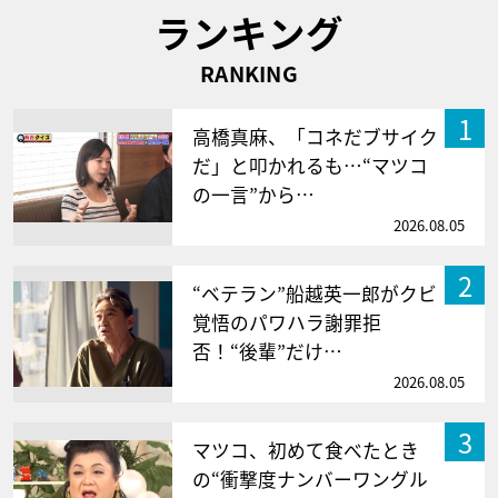
ランキング
RANKING
1
高橋真麻、「コネだブサイク
だ」と叩かれるも…“マツコ
の一言”から…
2026.08.05
2
“ベテラン”船越英一郎がクビ
覚悟のパワハラ謝罪拒
否！“後輩”だけ…
2026.08.05
3
マツコ、初めて食べたとき
の“衝撃度ナンバーワングル