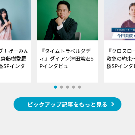
ブ！げーみん
『タイムトラベルダデ
『クロスロー
E齋藤樹愛羅
ィ』ダイアン津田篤宏S
救急の約束
香SPインタ
Pインタビュー
桜SPイ
ピックアップ記事をもっと見る