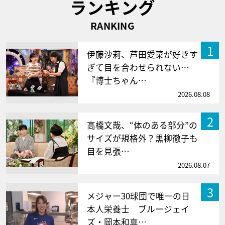
ランキング
RANKING
1
伊藤沙莉、芦田愛菜が好きす
ぎて目を合わせられない…
『博士ちゃん…
2026.08.08
2
高橋文哉、“体のある部分”の
サイズが規格外？黒柳徹子も
目を見張…
2026.08.07
3
メジャー30球団で唯一の日
本人栄養士 ブルージェイ
ズ・岡本和真…