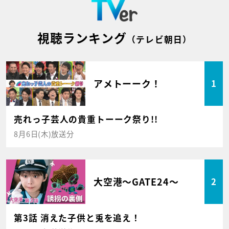
視聴ランキング
（テレビ朝日）
アメトーーク！
1
売れっ子芸人の貴重トーーク祭り!!
8月6日(木)放送分
大空港～GATE24～
2
第3話 消えた子供と兎を追え！