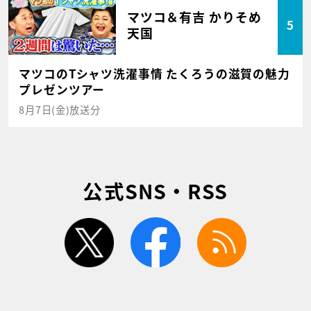
マツコ＆有吉 かりそめ
5
天国
マツコのTシャツ洗濯事情 たくろうの滋賀の魅力
プレゼンツアー
8月7日(金)放送分
公式SNS・RSS
twitter
facebook
rss