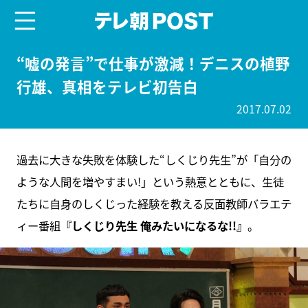
menu
テレ朝POST
“嘘の発言”で仕事が激減！デニスの植野
行雄、真相をテレビ初告白
2017.07.02
過去に大きな失敗を体験した“しくじり先生”が「自分の
ような人間を増やすまい!」という熱意とともに、生徒
たちに自身のしくじった経験を教える反面教師バラエテ
ィー番組
『しくじり先生 俺みたいになるな!!』
。