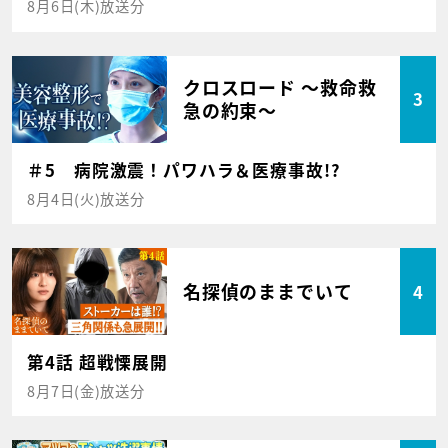
8月6日(木)放送分
クロスロード ～救命救
3
急の約束～
＃5 病院激震！パワハラ＆医療事故!?
8月4日(火)放送分
名探偵のままでいて
4
第4話 超戦慄展開
8月7日(金)放送分