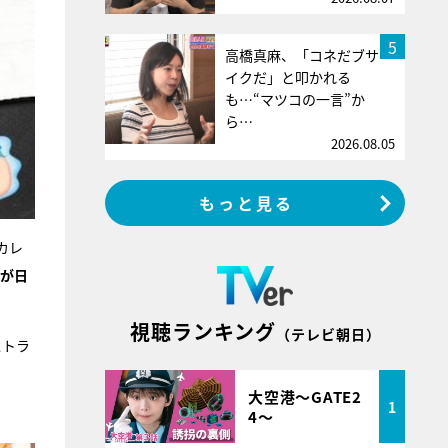
5
高橋真麻、「コネだブサ
イクだ」と叩かれる
も…“マツコの一言”か
ら…
2026.08.05
もっと見る
カレ
が日
視聴ランキング
（テレビ朝日）
ストラ
大空港～GATE2
1
4～