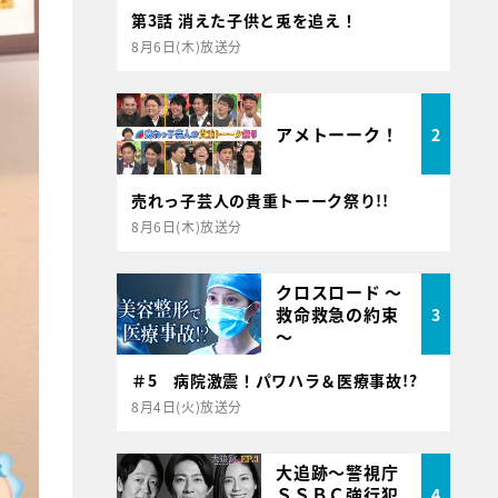
第3話 消えた子供と兎を追え！
8月6日(木)放送分
アメトーーク！
2
売れっ子芸人の貴重トーーク祭り!!
8月6日(木)放送分
クロスロード ～
救命救急の約束
3
～
＃5 病院激震！パワハラ＆医療事故!?
8月4日(火)放送分
大追跡～警視庁
ＳＳＢＣ強行犯
4