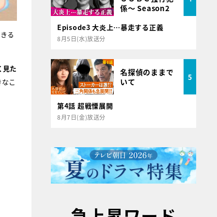
係～ Season2
Episode3 大炎上…暴走する正義
できる
8月5日(水)放送分
く見た
名探偵のままで
5
いて
きなこ
第4話 超戦慄展開
8月7日(金)放送分
急上昇ワード