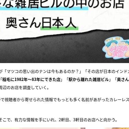
が「マツコの思い出のナンは今もあるのか？」「その店が日本のインド
「
稲毛に1982年〜83年にできた店
」「
駅から離れた雑居ビル
」「
奥さん
周辺のお店を調査していく。
かで視聴者から寄せられた情報でもっとも多く名前があがったカレーレ
そこで、有力な情報を手にいれ、2軒目、3軒目のお店へと向かう。