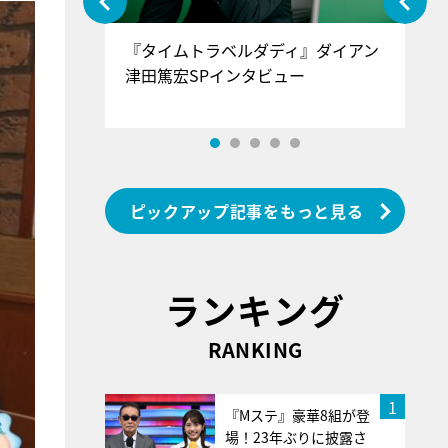
ぐ』＝LOV
『タイムトラベルダディ』ダイアン
『
香SPインタ
津田篤宏SPインタビュー
～
ピックアップ記事をもっと見る
ランキング
RANKING
1
『Mステ』豪華8組が登
場！23年ぶりに披露さ