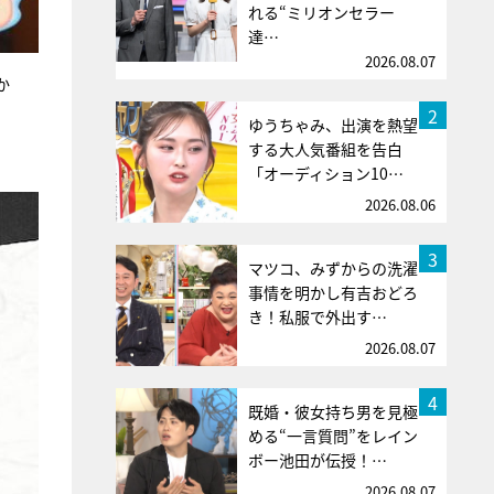
れる“ミリオンセラー
達…
2026.08.07
か
2
ゆうちゃみ、出演を熱望
する大人気番組を告白
「オーディション10…
2026.08.06
3
マツコ、みずからの洗濯
事情を明かし有吉おどろ
き！私服で外出す…
2026.08.07
4
既婚・彼女持ち男を見極
める“一言質問”をレイン
ボー池田が伝授！…
2026.08.07