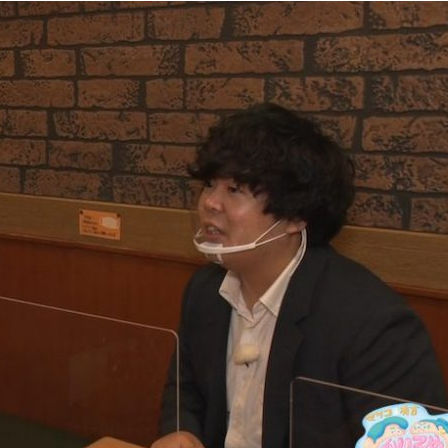
『アイ＝ラブ！げーみん
E齋藤樹愛羅＆佐々木舞
ビュー