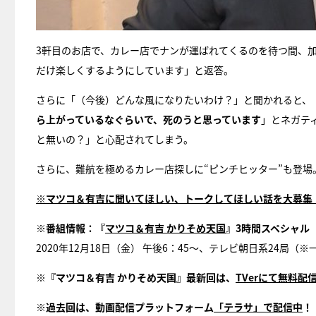
3軒目のお店で、カレー店でナンが運ばれてくるのを待つ間、
だけ楽しくするようにしています」と返答。
さらに「（今後）どんな風になりたいわけ？」と聞かれると、
ら上がっているなぐらいで、死のうと思っています
」とネガテ
と無いの？」と心配されてしまう。
さらに、難航を極めるカレー店探しに“ピンチヒッター”も登
※マツコ＆有吉に聞いてほしい、トークしてほしい話を大募集
※番組情報：『
マツコ＆有吉 かりそめ天国
』3時間スペシャル
2020年12月18日（金） 午後6：45〜、テレビ朝日系24局（
※『マツコ＆有吉 かりそめ天国』最新回は、
TVerにて無料配
※過去回は、動画配信プラットフォーム
「テラサ」で配信中
！