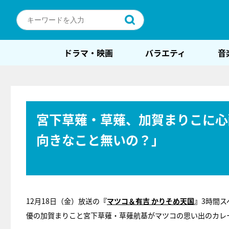
ドラマ・映画
バラエティ
音
宮下草薙・草薙、加賀まりこに心
向きなこと無いの？」
12月18日（金）放送の
『
マツコ＆有吉 かりそめ天国
』
3時間
優の加賀まりこと宮下草薙・草薙航基がマツコの思い出のカレ