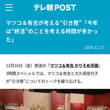
menu
テレ朝POST
マツコ＆有吉が考える“引き際”「今年
は“終活”のことを考える時間が多かっ
た」
2020.12.17
12月18日（金）放送の
『
マツコ＆有吉 かりそめ天国
』
3時間スペシャルでは、マツコ＆有吉と大久保佳代子
が“引き際”についてのトークを繰り広げる。