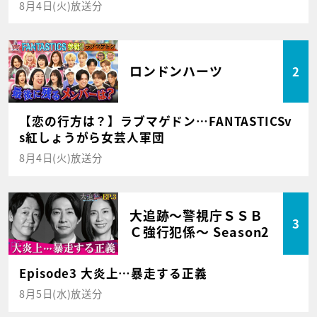
8月4日(火)放送分
ロンドンハーツ
2
【恋の行方は？】ラブマゲドン…FANTASTICSv
s紅しょうがら女芸人軍団
8月4日(火)放送分
大追跡～警視庁ＳＳＢ
3
Ｃ強行犯係～ Season2
Episode3 大炎上…暴走する正義
8月5日(水)放送分