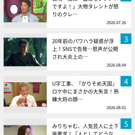
ですよ！」大物タレントが怒
りのクレ…
2026.07.26
3
20年前のパワハラ疑惑が浮
上！SNSで告発…怒声が公開
され大炎上の…
2026.08.04
4
U字工事、『かりそめ天国』
ロケ中にまさかの大失言！熟
練大将の顔…
2026.08.01
5
みりちゃむ、人気芸人に土下
座要求！「人としてどうな