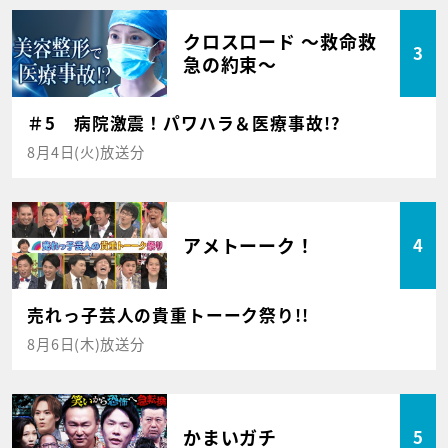
クロスロード ～救命救
3
急の約束～
＃5 病院激震！パワハラ＆医療事故!?
8月4日(火)放送分
アメトーーク！
4
売れっ子芸人の貴重トーーク祭り!!
8月6日(木)放送分
かまいガチ
5