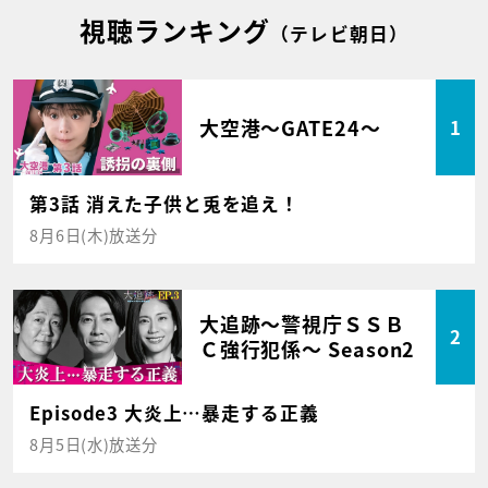
視聴ランキング
（テレビ朝日）
大空港～GATE24～
1
第3話 消えた子供と兎を追え！
8月6日(木)放送分
大追跡～警視庁ＳＳＢ
2
Ｃ強行犯係～ Season2
Episode3 大炎上…暴走する正義
8月5日(水)放送分