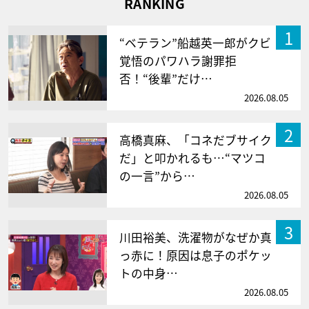
RANKING
1
“ベテラン”船越英一郎がクビ
覚悟のパワハラ謝罪拒
否！“後輩”だけ…
2026.08.05
2
高橋真麻、「コネだブサイク
だ」と叩かれるも…“マツコ
の一言”から…
2026.08.05
3
川田裕美、洗濯物がなぜか真
っ赤に！原因は息子のポケッ
トの中身…
2026.08.05