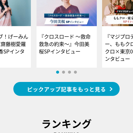
ブ！げーみん
『クロスロード ～救命
『マジプロ
E齋藤樹愛羅
救急の約束～』今田美
ー、ももク
香SPインタ
桜SPインタビュー
クロ×東京0
ンタビュー
ピックアップ記事をもっと見る
ランキング