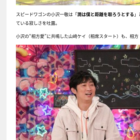
スピードワゴンの小沢一敬は「
潤は僕と距離を取ろうとする
」
ている寂しさを吐露。
小沢の“相方愛”に共鳴した山﨑ケイ（相席スタート）も、相方