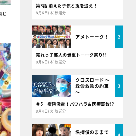
第3話 消えた子供と兎を追え！
8月6日(木)放送分
感じ
アメトーーク！
2
売れっ子芸人の貴重トーーク祭り!!
8月6日(木)放送分
クロスロード ～
救命救急の約束
3
～
＃5 病院激震！パワハラ＆医療事故!?
8月4日(火)放送分
名探偵のままで
4