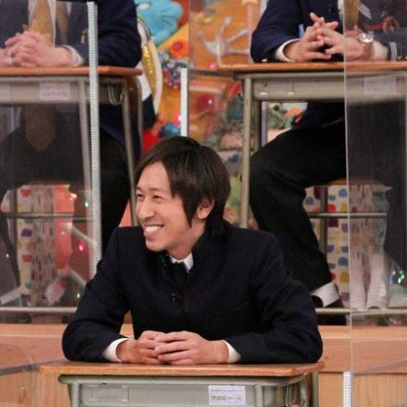
『アイ＝ラブ！げーみん
E齋藤樹愛羅＆佐々木舞
ビュー