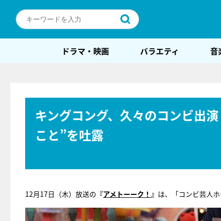
ドラマ・映画
バラエティ
音
キングコング、久々のコンビ出演
こと”を吐露
12月17日（木）放送の
『
アメトーーク！
』
は、「コンビ芸人ホ