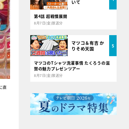
いて
第4話 超戦慄展開
8月7日(金)放送分
マツコ＆有吉 か
5
りそめ天国
マツコのTシャツ洗濯事情 たくろうの滋
賀の魅力プレゼンツアー
8月7日(金)放送分
に直