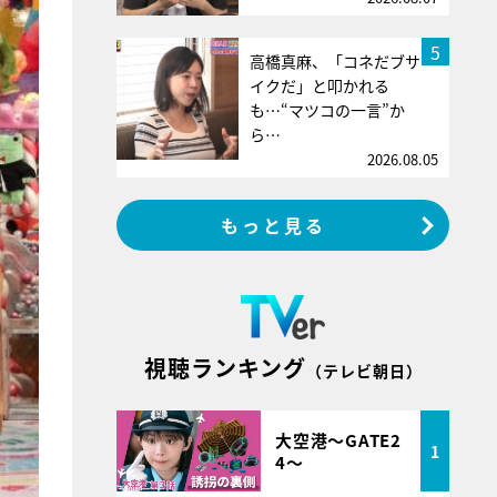
5
高橋真麻、「コネだブサ
イクだ」と叩かれる
も…“マツコの一言”か
ら…
2026.08.05
もっと見る
視聴ランキング
（テレビ朝日）
大空港～GATE2
1
4～