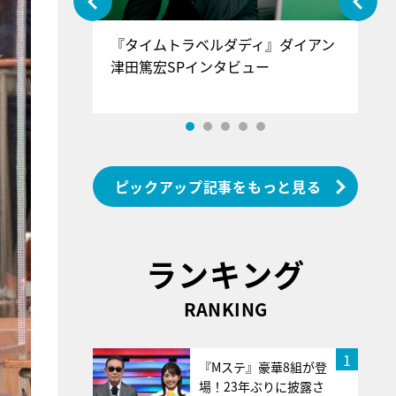
ぐ』＝LOV
『タイムトラベルダディ』ダイアン
『
香SPインタ
津田篤宏SPインタビュー
～
ピックアップ記事をもっと見る
ランキング
RANKING
1
『Mステ』豪華8組が登
場！23年ぶりに披露さ