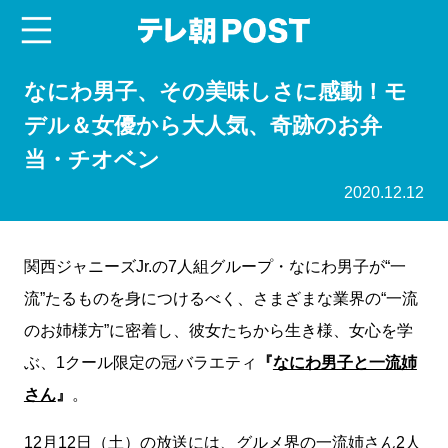
menu
テレ朝POST
なにわ男子、その美味しさに感動！モ
デル＆女優から大人気、奇跡のお弁
当・チオベン
2020.12.12
関西ジャニーズJr.の7人組グループ・なにわ男子が“一
流”たるものを身につけるべく、さまざまな業界の“一流
のお姉様方”に密着し、彼女たちから生き様、女心を学
ぶ、1クール限定の冠バラエティ
『
なにわ男子と一流姉
さん
』
。
12月12日（土）の放送には、グルメ界の一流姉さん2人