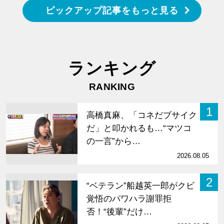
ピックアップ記事をもっと見る
ランキング
RANKING
1
高橋真麻、「コネだブサイク
だ」と叩かれるも…“マツコ
の一言”から…
2026.08.05
2
“ベテラン”船越英一郎がクビ
覚悟のパワハラ謝罪拒
否！“後輩”だけ…