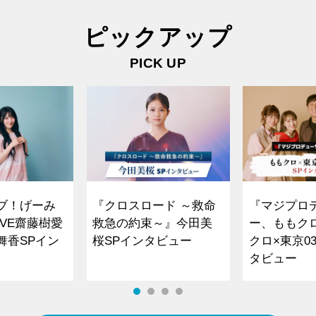
ピックアップ
PICK UP
ブ！げーみ
『クロスロード ～救命
『マジプロ
VE齋藤樹愛
救急の約束～』今田美
ー、ももク
舞香SPイン
桜SPインタビュー
クロ×東京0
タビュー