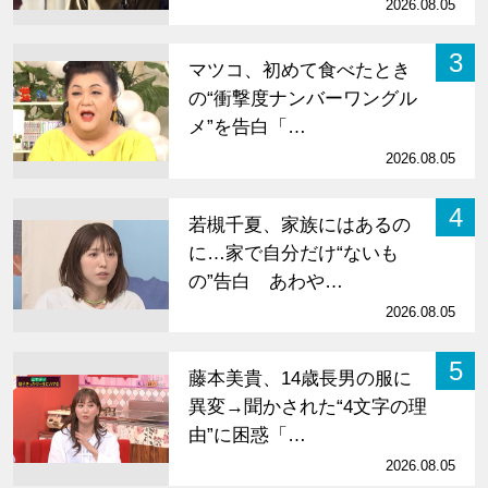
2026.08.05
3
マツコ、初めて食べたとき
の“衝撃度ナンバーワングル
メ”を告白「…
2026.08.05
4
若槻千夏、家族にはあるの
に…家で自分だけ“ないも
の”告白 あわや…
2026.08.05
5
藤本美貴、14歳長男の服に
異変→聞かされた“4文字の理
由”に困惑「…
2026.08.05