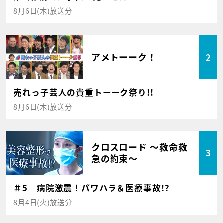
8月6日(木)放送分
アメトーーク！
2
売れっ子芸人の貴重トーーク祭り!!
8月6日(木)放送分
クロスロード ～救命救
3
急の約束～
＃5 病院激震！パワハラ＆医療事故!?
8月4日(火)放送分