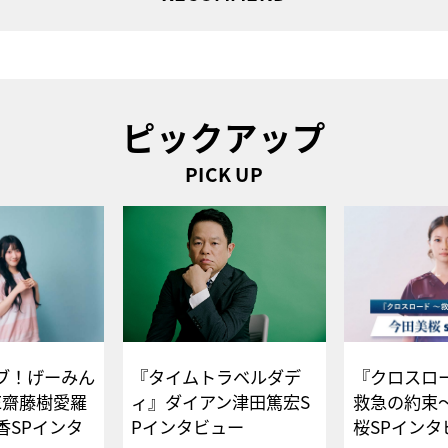
ピックアップ
PICK UP
ブ！げーみん
『タイムトラベルダデ
『クロスロー
E齋藤樹愛羅
ィ』ダイアン津田篤宏S
救急の約束
香SPインタ
Pインタビュー
桜SPイ