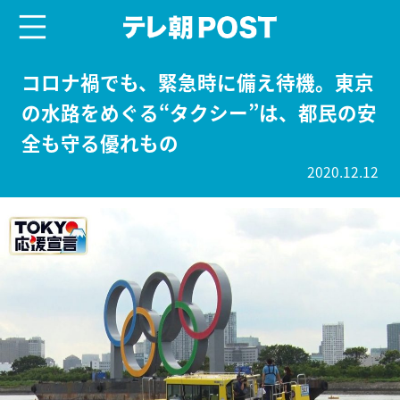
menu
テレ朝POST
コロナ禍でも、緊急時に備え待機。東京
の水路をめぐる“タクシー”は、都民の安
全も守る優れもの
2020.12.12