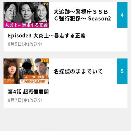
大追跡～警視庁ＳＳＢ
4
Ｃ強行犯係～ Season2
Episode3 大炎上…暴走する正義
8月5日(水)放送分
名探偵のままでいて
5
第4話 超戦慄展開
8月7日(金)放送分