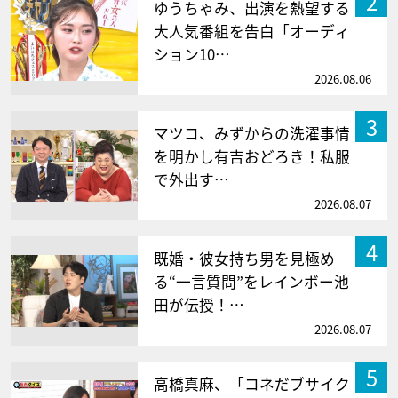
2
ゆうちゃみ、出演を熱望する
大人気番組を告白「オーディ
ション10…
2026.08.06
3
マツコ、みずからの洗濯事情
を明かし有吉おどろき！私服
で外出す…
2026.08.07
4
既婚・彼女持ち男を見極め
る“一言質問”をレインボー池
田が伝授！…
2026.08.07
5
高橋真麻、「コネだブサイク