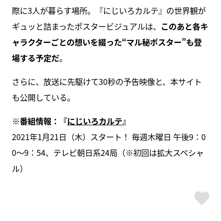
際に3人が暮らす場所。『にじいろカルテ』の世界観が
ギュッと詰まったポスタービジュアルは、
このあと各キ
ャラクターごとの想いを綴った“マル秘ポスター”も登
場する予定だ
。
さらに、放送に先駆けて30秒の予告映像と、本サイト
も公開している。
※番組情報：『
にじいろカルテ
』
2021年1月21日（木）スタート！ 毎週木曜日 午後9：0
0〜9：54、テレビ朝日系24局（※初回は拡大スペシャ
ル）
ス