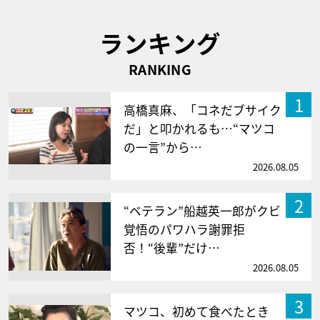
ランキング
RANKING
1
高橋真麻、「コネだブサイク
だ」と叩かれるも…“マツコ
の一言”から…
2026.08.05
2
“ベテラン”船越英一郎がクビ
覚悟のパワハラ謝罪拒
否！“後輩”だけ…
2026.08.05
3
マツコ、初めて食べたとき