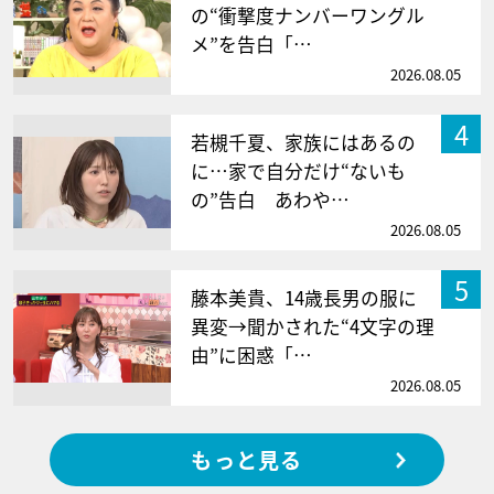
の“衝撃度ナンバーワングル
メ”を告白「…
2026.08.05
4
若槻千夏、家族にはあるの
に…家で自分だけ“ないも
の”告白 あわや…
2026.08.05
5
藤本美貴、14歳長男の服に
異変→聞かされた“4文字の理
由”に困惑「…
2026.08.05
もっと見る