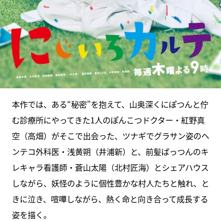
本作では、ある“秘密”を抱えて、山奥深くにぽつんと佇
む診療所にやってきた1人のぽんこつドクター・紅野真
空（高畑）がそこで出会った、ツナギでグラサン姿のヘ
ンテコ外科医・浅黄朔（井浦新）と、前髪ぱっつんのキ
レキャラ看護師・蒼山太陽（北村匠海）とシェアハウス
しながら、妖怪のように個性豊かな村人たちと触れ、と
きに泣き、喧嘩しながら、熱く命と向き合って成長する
姿を描く。