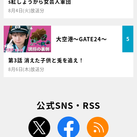
s紅しょうがら女芸人軍団
8月4日(火)放送分
大空港～GATE24～
5
第3話 消えた子供と兎を追え！
8月6日(木)放送分
公式SNS・RSS
twitter
facebook
rss