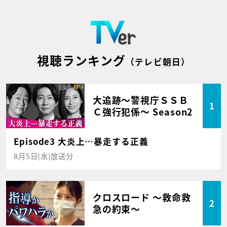
視聴ランキング
（テレビ朝日）
大追跡～警視庁ＳＳＢ
1
Ｃ強行犯係～ Season2
Episode3 大炎上…暴走する正義
8月5日(水)放送分
クロスロード ～救命救
2
急の約束～