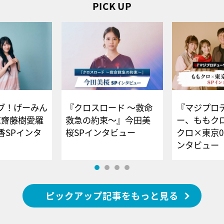
PICK UP
ブ！げーみん
『クロスロード ～救命
『マジプロ
E齋藤樹愛羅
救急の約束～』今田美
ー、ももク
香SPインタ
桜SPインタビュー
クロ×東京0
ンタビュー
ピックアップ記事をもっと見る