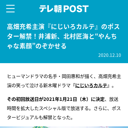
menu
テレ朝POST
高畑充希主演『にじいろカルテ』のポス
ター解禁！井浦新、北村匠海と“やんち
ゃな素顔”のぞかせる
2020.12.10
ヒューマンドラマの名手・岡田惠和が描く、高畑充希主
演の笑って泣ける新木曜ドラマ
『
にじいろカルテ
』
。
その初回放送日が2021年1月21日（木）に決定
、放送
時間を拡大したスペシャル版で放送する。さらに、ポス
タービジュアルも解禁となった。