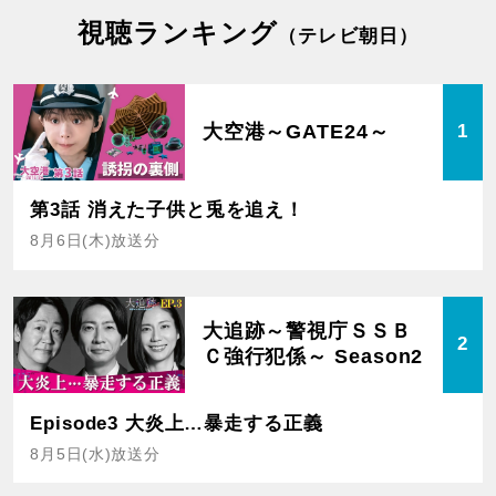
視聴ランキング
（テレビ朝日）
大空港～GATE24～
1
第3話 消えた子供と兎を追え！
8月6日(木)放送分
大追跡～警視庁ＳＳＢ
2
Ｃ強行犯係～ Season2
Episode3 大炎上…暴走する正義
8月5日(水)放送分