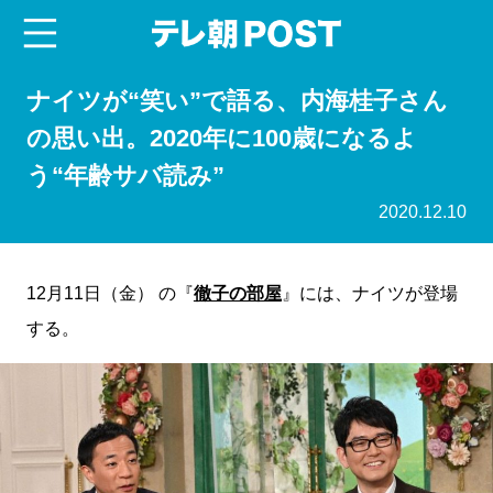
menu
テレ朝POST
ナイツが“笑い”で語る、内海桂子さん
の思い出。2020年に100歳になるよ
う“年齢サバ読み”
2020.12.10
12月11日（金） の『
徹子の部屋
』には、ナイツが登場
する。