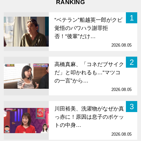
RANKING
1
“ベテラン”船越英一郎がクビ
覚悟のパワハラ謝罪拒
否！“後輩”だけ…
2026.08.05
2
高橋真麻、「コネだブサイク
だ」と叩かれるも…“マツコ
の一言”から…
2026.08.05
3
川田裕美、洗濯物がなぜか真
っ赤に！原因は息子のポケッ
トの中身…
2026.08.05