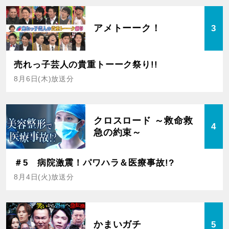
アメトーーク！
3
売れっ子芸人の貴重トーーク祭り!!
8月6日(木)放送分
クロスロード ～救命救
4
急の約束～
＃5 病院激震！パワハラ＆医療事故!?
8月4日(火)放送分
かまいガチ
5