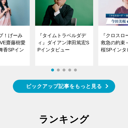
ブ！げーみ
『タイムトラベルダデ
『クロスロ
VE齋藤樹愛
ィ』ダイアン津田篤宏S
救急の約束
舞香SPイン
Pインタビュー
桜SPイ
ピックアップ記事をもっと見る
ランキング