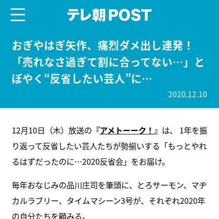
menu
テレ朝POST
おぎやはぎ矢作、痛烈ダメ出し連発！
「売れなさ過ぎて割に合ってない…」と
ぼやく“反省したい芸人”に…
2020.12.10
12月10日（木）放送の
『
アメトーーク！
』
は、 1年を振
り返って反省したい芸人たちが勢揃いする「もっとやれ
るはずだったのに…2020反省会」をお届け。
毎年おなじみの品川庄司を筆頭に、とろサーモン、マヂ
カルラブリー、タイムマシーン3号が、それぞれ2020年
の自分たちを顧みる。