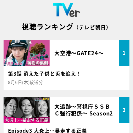
視聴ランキング
（テレビ朝日）
大空港～GATE24～
1
第3話 消えた子供と兎を追え！
8月6日(木)放送分
大追跡～警視庁ＳＳＢ
2
Ｃ強行犯係～ Season2
Episode3 大炎上…暴走する正義