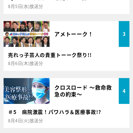
8月5日(水)放送分
アメトーーク！
3
売れっ子芸人の貴重トーーク祭り!!
8月6日(木)放送分
クロスロード ～救命救
4
急の約束～
＃5 病院激震！パワハラ＆医療事故!?
8月4日(火)放送分