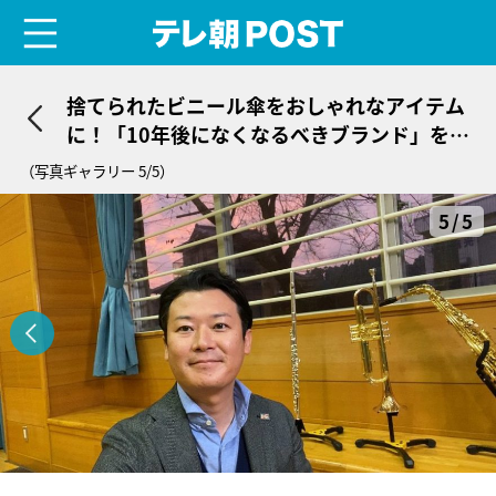
menu
テレ朝POST
捨てられたビニール傘をおしゃれなアイテム
に！「10年後になくなるべきブランド」をつ
くる女性クリエイター
（写真ギャラリー 5/5）
5/5