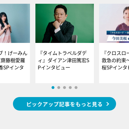
ブ！げーみん
『タイムトラベルダデ
『クロスロー
E齋藤樹愛羅
ィ』ダイアン津田篤宏S
救急の約束
香SPインタ
Pインタビュー
桜SPイ
ピックアップ記事をもっと見る