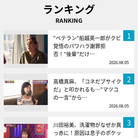
ランキング
RANKING
1
“ベテラン”船越英一郎がクビ
覚悟のパワハラ謝罪拒
否！“後輩”だけ…
2026.08.05
2
高橋真麻、「コネだブサイク
だ」と叩かれるも…“マツコ
の一言”から…
2026.08.05
3
川田裕美、洗濯物がなぜか真
っ赤に！原因は息子のポケッ