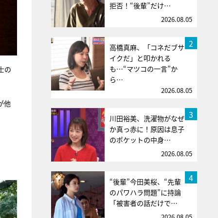
拒否！“後輩”だけ…
2026.08.05
2
高橋真麻、「コネだブサ
イクだ」と叩かれる
も…“マツコの一言”か
士の
ら…
2026.08.05
が他
3
川田裕美、洗濯物がなぜ
か真っ赤に！原因は息子
のポケットの中身…
2026.08.05
4
“後輩”今田美桜、“先輩
のパワハラ問題”に持論
「被害者の話だけで…
2026.08.05