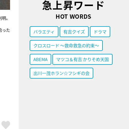
急上昇ワード
HOT WORDS
判明。
拾った
バラエティ
有吉クイズ
ドラマ
クロスロード ～救命救急の約束～
ABEMA
マツコ＆有吉 かりそめ天国
出川一茂ホラン☆フシギの会
ア
はてブ
スキボタン