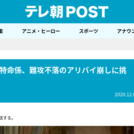
テレ
楽
アニメ・ヒーロー
スポーツ
アナウ
特命係、難攻不落のアリバイ崩しに挑
2020.12.
送する。