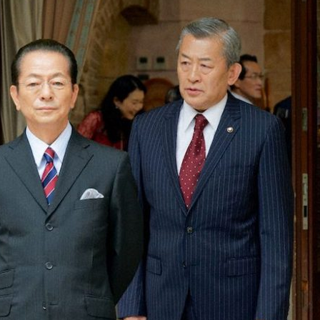
『アイ＝ラブ！げーみん
E齋藤樹愛羅＆佐々木舞
ビュー