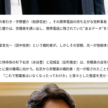
の客引き・宇野健介（柏原収史）。その携帯電話の持ち主が与党幹事長
た健介は、奈穂美を誘い出し、携帯電話に残されていた“あるデータ”を
星宮光一（田中佑弥）という婚約者が。しかしその翌朝、光一が他殺体
た特命係の杉下右京（水谷豊）と冠城亘（反町隆史）は、奈穂美の自宅
とに彼の職場に向かう。右京から奈穂美の婚約者・光一が殺されたこと
、「これで邪魔者はいなくなったってわけか」と堂々とした態度を見せ