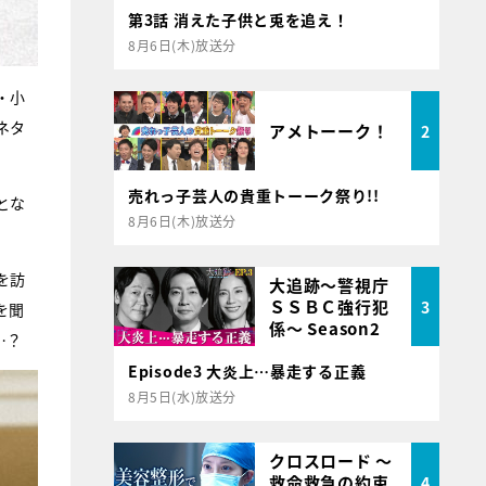
第3話 消えた子供と兎を追え！
8月6日(木)放送分
・小
ネタ
アメトーーク！
2
売れっ子芸人の貴重トーーク祭り!!
とな
8月6日(木)放送分
を訪
大追跡～警視庁
ＳＳＢＣ強行犯
3
を聞
係～ Season2
…？
Episode3 大炎上…暴走する正義
8月5日(水)放送分
クロスロード ～
救命救急の約束
4