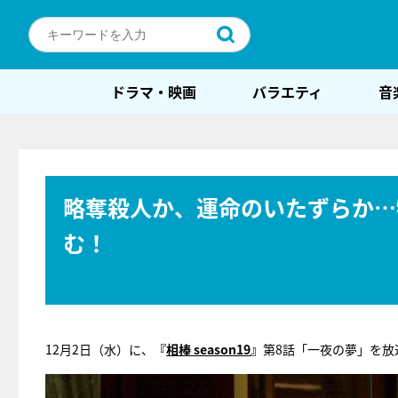
ドラマ・映画
バラエティ
音
略奪殺人か、運命のいたずらか…
む！
12月2日（水）に、
『
相棒 season19
』
第8話「一夜の夢」を放