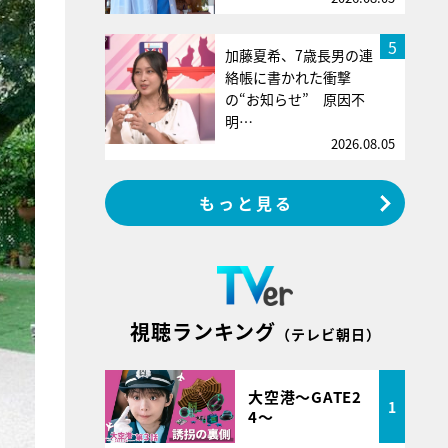
5
加藤夏希、7歳長男の連
絡帳に書かれた衝撃
の“お知らせ” 原因不
明…
2026.08.05
もっと見る
視聴ランキング
（テレビ朝日）
大空港～GATE2
1
4～