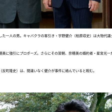
した一人の男。キャバクラの客引き・宇野健介（柏原収史）は大物代議
奈穂美に強引にプロポーズ。さらにその翌朝、奈穂美の婚約者・星宮光一
（反町隆史）は、間違いなく健介が事件に絡んでいると睨む。