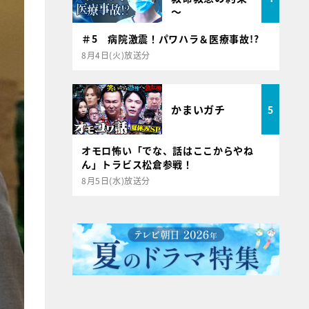
～
＃5 病院激震！パワハラ＆医療事故!?
8月4日(火)放送分
かまいガチ
5
オモロ怖い「でな、話はここからやね
ん」トラビス松倉参戦！
8月5日(水)放送分