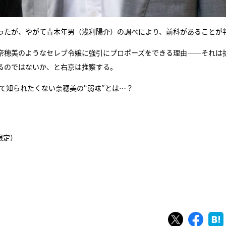
ったが、やがて青木年男（浅利陽介）の調べにより、前科があることが
奈穂美のようなセレブ令嬢に強引にプロポーズをできる理由――それは
るのではないか、と右京は推察する。
て知られたくない奈穂美の“弱味”とは…？
限定）
ツイート
シェ