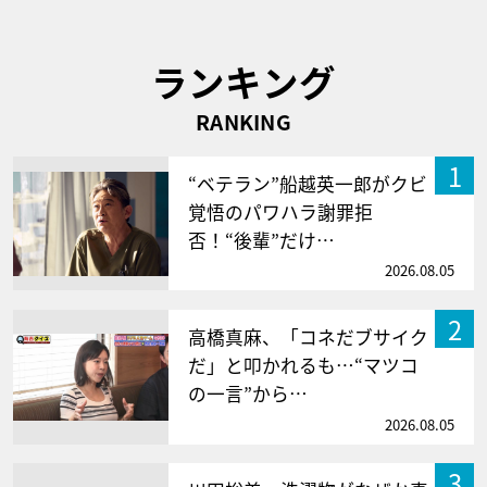
ランキング
RANKING
1
“ベテラン”船越英一郎がクビ
覚悟のパワハラ謝罪拒
否！“後輩”だけ…
2026.08.05
2
高橋真麻、「コネだブサイク
だ」と叩かれるも…“マツコ
の一言”から…
2026.08.05
3