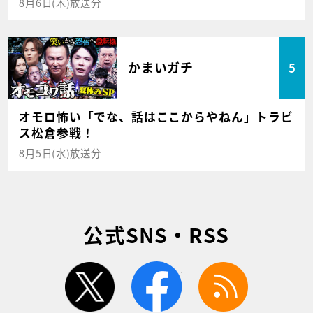
8月6日(木)放送分
かまいガチ
5
オモロ怖い「でな、話はここからやねん」トラビ
ス松倉参戦！
8月5日(水)放送分
公式SNS・RSS
twitter
facebook
rss