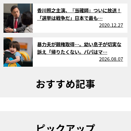
サムネイル
香川照之主演、『当確師』ついに放送！
「選挙は戦争だ」日本で最も…
2020.12.27
サムネイル
暴力夫が親権取得…。幼い息子が切実な
訴え「帰りたくない。パパはマ…
2026.08.07
おすすめ記事
ピックアップ