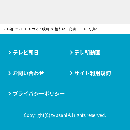
テレ朝POST
ドラマ・映画
檀れい、高橋克実、奥貫薫が、香川照之と演技合戦！ドラマSP『当確師』キャスト一挙解禁
写真4
テレビ朝日
テレ朝動画
お問い合わせ
サイト利用規約
プライバシーポリシー
Copyright(C) tv asahi All rights reserved.