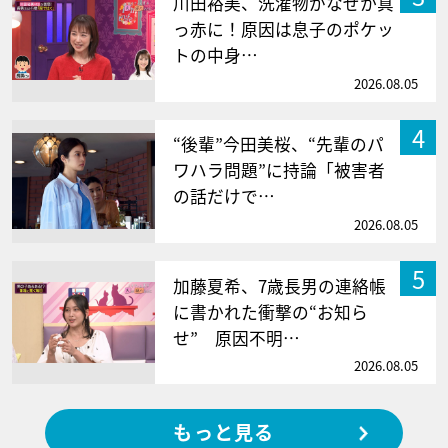
川田裕美、洗濯物がなぜか真
っ赤に！原因は息子のポケッ
トの中身…
2026.08.05
4
“後輩”今田美桜、“先輩のパ
ワハラ問題”に持論「被害者
の話だけで…
2026.08.05
5
加藤夏希、7歳長男の連絡帳
に書かれた衝撃の“お知ら
せ” 原因不明…
2026.08.05
もっと見る