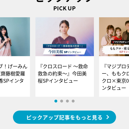
PICK UP
ブ！げーみん
『クロスロード ～救命
『マジプロ
E齋藤樹愛羅
救急の約束～』今田美
ー、ももク
香SPインタ
桜SPインタビュー
クロ×東京0
ンタビュー
ピックアップ記事をもっと見る