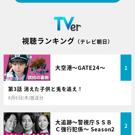
視聴ランキング
（テレビ朝日）
大空港～GATE24～
1
第3話 消えた子供と兎を追え！
8月6日(木)放送分
大追跡～警視庁ＳＳＢ
2
Ｃ強行犯係～ Season2