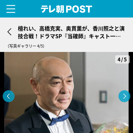
menu
テレ朝POST
檀れい、高橋克実、奥貫薫が、香川照之と演
技合戦！ドラマSP『当確師』キャスト一挙
解禁
（写真ギャラリー 4/5）
4/5