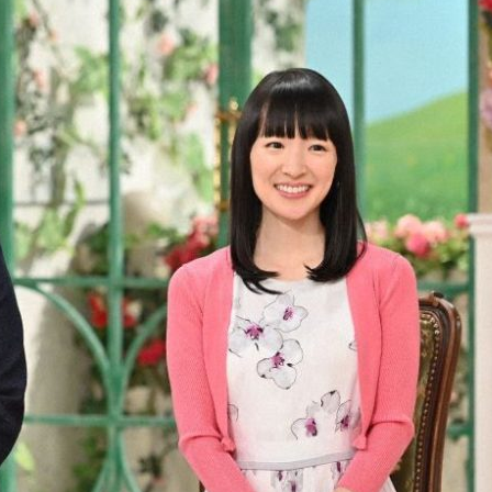
『アイ＝ラブ！げーみん
E齋藤樹愛羅＆佐々木舞
ビュー