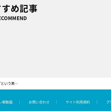
すすめ記事
ECOMMEND
こんまり、“一番苦手なのは片づけ”という黒柳徹子に「二度と散らからない」片付け法を伝授
レ朝動画
お問い合わせ
サイト利用規約
プ