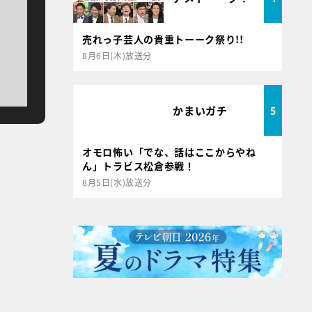
売れっ子芸人の貴重トーーク祭り!!
8月6日(木)放送分
かまいガチ
5
オモロ怖い「でな、話はここからやね
ん」トラビス松倉参戦！
8月5日(水)放送分