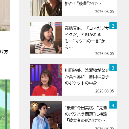
拒否！“後輩”だけ…
2026.08.05
2
高橋真麻、「コネだブサ
イクだ」と叩かれる
も…“マツコの一言”か
ら…
け方
2026.08.05
3
川田裕美、洗濯物がなぜ
か真っ赤に！原因は息子
のポケットの中身…
2026.08.05
4
“後輩”今田美桜、“先輩
のパワハラ問題”に持論
「被害者の話だけで…
2026.08.05