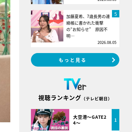
5
加藤夏希、7歳長男の連
絡帳に書かれた衝撃
の“お知らせ” 原因不
明…
2026.08.05
もっと見る
視聴ランキング
（テレビ朝日）
大空港～GATE2
1
4～