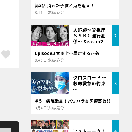
第3話 消えた子供と兎を追え！
8月6日(木)放送分
大追跡～警視庁
ＳＳＢＣ強行犯
2
係～ Season2
ア
はてブ
スキボタン
Episode3 大炎上…暴走する正義
8月5日(水)放送分
クロスロード ～
救命救急の約束
3
～
＃5 病院激震！パワハラ＆医療事故!?
8月4日(火)放送分
アメトーーク！
4