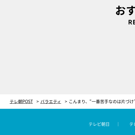
お
R
テレ朝POST
バラエティ
テレビ朝日
テ