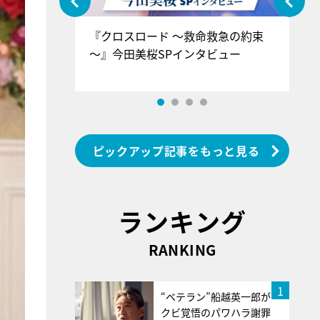
ぐ』＝LOV
『クロスロード ～救命救急の約束
『
香SPインタ
～』今田美桜SPインタビュー
ロ
ン
ピックアップ記事をもっと見る
ランキング
RANKING
1
“ベテラン”船越英一郎が
クビ覚悟のパワハラ謝罪