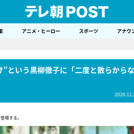
テレ
楽
アニメ・ヒーロー
スポーツ
アナウ
け”という黒柳徹子に「二度と散らから
2020.11.
が登場する。