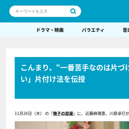
ドラマ・映画
バラエティ
音
こんまり、“一番苦手なのは片づ
い」片付け法を伝授
11月26日（木） の『
徹子の部屋
』に、近藤麻理恵、川原卓巳