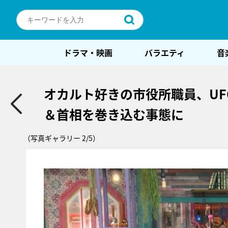
ドラマ・映画
バラエティ
音
オカルト好きの市役所職員、UF
＆首相を巻き込む事態に
（写真ギャラリー 2/5）