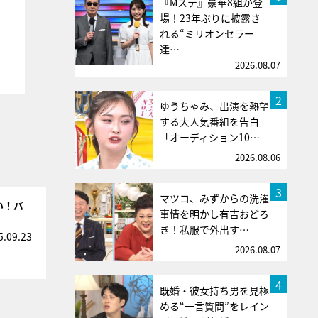
『Mステ』豪華8組が登
場！23年ぶりに披露さ
れる“ミリオンセラー
達…
2026.08.07
2
ゆうちゃみ、出演を熱望
する大人気番組を告白
「オーディション10…
2026.08.06
3
マツコ、みずからの洗濯
い！バ
事情を明かし有吉おどろ
き！私服で外出す…
5.09.23
2026.08.07
4
既婚・彼女持ち男を見極
める“一言質問”をレイン