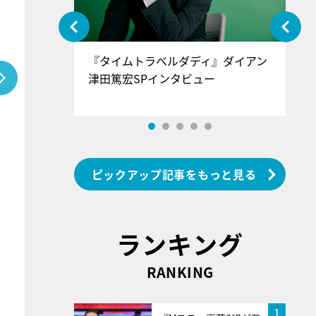
ぐ』＝LOV
『タイムトラベルダディ』ダイアン
『
香SPインタ
津田篤宏SPインタビュー
～
ピックアップ記事をもっと見る
ランキング
RANKING
1