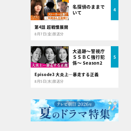
名探偵のままで
4
いて
第4話 超戦慄展開
8月7日(金)放送分
大追跡～警視庁
ＳＳＢＣ強行犯
5
係～ Season2
Episode3 大炎上…暴走する正義
8月5日(水)放送分