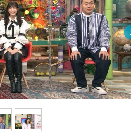
『アイ＝ラブ！げーみん
E齋藤樹愛羅＆佐々木舞
ビュー