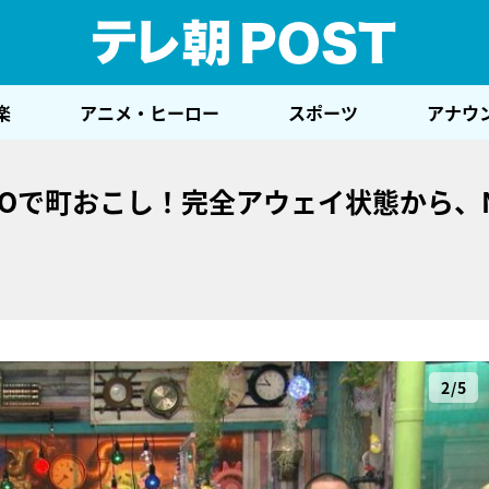
テレ
楽
アニメ・ヒーロー
スポーツ
アナウ
Oで町おこし！完全アウェイ状態から、N
2/5