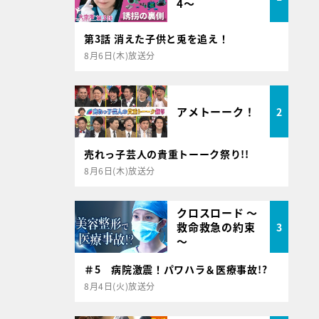
4～
第3話 消えた子供と兎を追え！
8月6日(木)放送分
アメトーーク！
2
売れっ子芸人の貴重トーーク祭り!!
8月6日(木)放送分
クロスロード ～
救命救急の約束
3
～
＃5 病院激震！パワハラ＆医療事故!?
8月4日(火)放送分