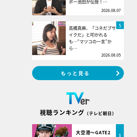
ボー池田が伝授！…
2026.08.07
5
高橋真麻、「コネだブサ
イクだ」と叩かれる
も…“マツコの一言”か
ら…
2026.08.05
もっと見る
視聴ランキング
（テレビ朝日）
大空港～GATE2
1