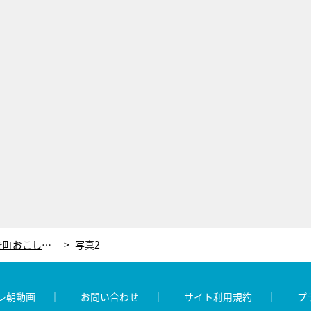
オカルト好きの市役所職員、UFOで町おこし！完全アウェイ状態から、NASA＆首相を巻き込む事態に
写真2
レ朝動画
お問い合わせ
サイト利用規約
プ