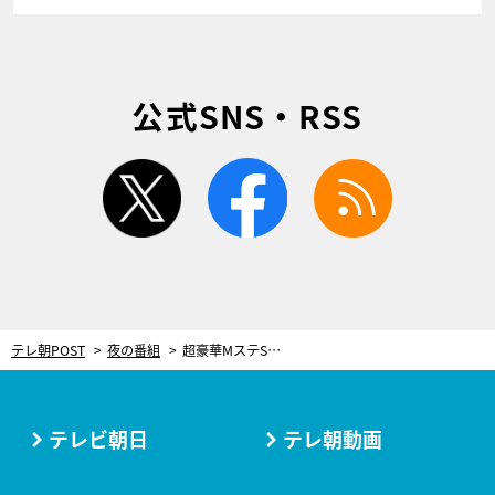
公式SNS・RSS
twitter
facebook
rss
テレ朝POST
夜の番組
超豪華MステSP！TWICEの日本のTV初パフォーム＆原田知世の20年ぶり出演！
テレビ朝日
テレ朝動画