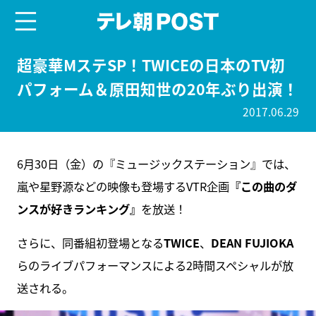
menu
テレ朝POST
超豪華MステSP！TWICEの日本のTV初
パフォーム＆原田知世の20年ぶり出演！
2017.06.29
6月30日（金）の『ミュージックステーション』では、
嵐や星野源などの映像も登場するVTR企画
『この曲のダ
ンスが好きランキング』
を放送！
さらに、同番組初登場となる
TWICE
、
DEAN FUJIOKA
らのライブパフォーマンスによる2時間スペシャルが放
送される。