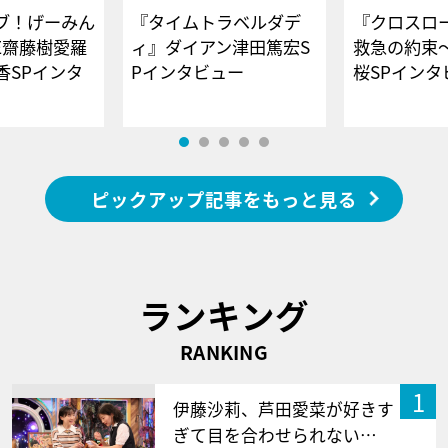
ブ！げーみん
『タイムトラベルダデ
『クロスロー
E齋藤樹愛羅
ィ』ダイアン津田篤宏S
救急の約束
香SPインタ
Pインタビュー
桜SPイ
ピックアップ記事をもっと見る
ランキング
RANKING
1
伊藤沙莉、芦田愛菜が好きす
ぎて目を合わせられない…