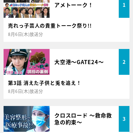
アメトーーク！
1
売れっ子芸人の貴重トーーク祭り!!
8月6日(木)放送分
大空港～GATE24～
2
第3話 消えた子供と兎を追え！
8月6日(木)放送分
クロスロード ～救命救
3
急の約束～