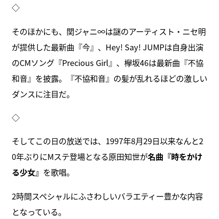
◇
そのほかにも、関ジャニ∞は謎のアーティスト・ニセ明
が提供した最新曲『今』、Hey! Say! JUMPは自身出演
のCMソング『Precious Girl』、欅坂46は最新曲『不協
和音』を披露。『不協和音』の髪が乱れるほどの激しい
ダンスに注目だ。
◇
そしてこの日の放送では、1997年8月29日以来なんと2
0年ぶりにMステ登場となる原田知世が
名曲『時をかけ
る少女』
を歌唱。
2時間スペシャルにふさわしいバラエティー豊かな内容
となっている。