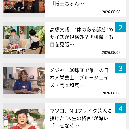
『博士ちゃん…
2026.08.08
2
高橋文哉、“体のある部分”の
サイズが規格外？黒柳徹子も
目を見張…
2026.08.07
3
メジャー30球団で唯一の日
本人栄養士 ブルージェイ
ズ・岡本和真…
2026.08.08
4
マツコ、M-1ブレイク芸人に
授けた“人生の格言”が深い…
「幸せな時…